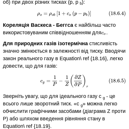
об) при двох різних тисках (p, p
):
b
=
[
1
+
(
−
)
]
(18.6.4)
(18.6.4)
ρ
o
=
ρ
o
b
[
1
+
c
o
(
p
−
p
b
)
]
ρ
ρ
c
p
p
o
o
b
o
b
Кореляція Васкеса - Беггса
є найбільш часто
використовуваним співвідношенням для
.
c
o
c
o
Для природних
газів ізотермічна
стисливість
значно змінюється в залежності від тиску. Вводячи
закон реального газу в Equation\ ref {18.16}, легко
довести, що для газів:
1
1
∂
(
)
(18.6.5)
c
g
=
1
P
−
1
Z
(
∂
Z
∂
P
)
r
Z
=
−
(18.6.5)
c
g
∂
P
Z
P
r
Зверніть увагу, що для ідеального газу c
- це
g
всього лише зворотний тиск. «c
» можна легко
g
обчислити графічними засобами (діаграма Z проти
P) або шляхом введення рівняння стану в
Equation\ ref {18.19}.