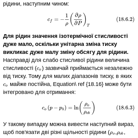
рідини, наступним чином:
∂
1
(
)
(18.6.2)
c
f
=
−
1
ρ
(
∂
ρ
∂
P
)
T
ρ
=
−
(18.6.2)
c
f
∂
ρ
P
T
Для рідин
значення ізотермічної стисливості
дуже мало, оскільки унітарна зміна тиску
викликає дуже малу зміну обсягу для рідини.
Насправді для слабо стисливої рідини величина
стисливості (
) зазвичай приймається незалежно
c
o
c
o
від тиску. Тому для малих діапазонів тиску, в яких
майже постійна, Equation\ ref {18.16} може бути
c
o
c
o
інтегровано для отримання:
(
)
(18.6.3)
c
o
(
p
−
p
b
)
=
ln
(
ρ
o
ρ
o
b
)
ρ
o
(
−
)
=
ln
(18.6.3)
c
p
p
o
b
ρ
o
b
У такому випадку можна вивести наступний вираз,
щоб пов'язати дві різні щільності рідини (
,
,
ρ
o
ρ
o
b
ρ
ρ
o
o
b