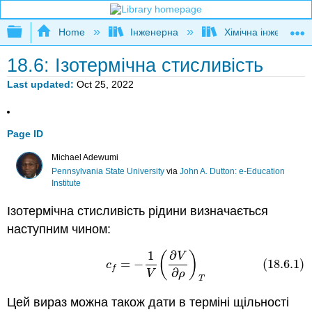
Expand/collapse global hierarchy
Home
Інженерна
Хімічна інженерія
18.6: Ізотермічна стисливість
Last updated
Oct 25, 2022
Page ID
Michael Adewumi
Pennsylvania State University
via
John A. Dutton: e-Education
Institute
Ізотермічна стисливість рідини визначається
наступним чином:
1
∂
(
)
(18.6.1)
c
f
=
−
1
V
(
∂
V
∂
ρ
)
T
V
=
−
(18.6.1)
c
f
∂
V
ρ
T
Цей вираз можна також дати в терміні щільності