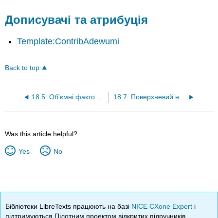
Дописувачі та атрибуція
Template:ContribAdewumi
Back to top
18.5: Об'ємні фактори (Бо і Бг)
18.7: Поверхневий натяг
Was this article helpful?
Yes
No
Бібліотеки LibreTexts працюють на базі
NICE CXone Expert
і
підтримуються Пілотним проектом відкритих підручників