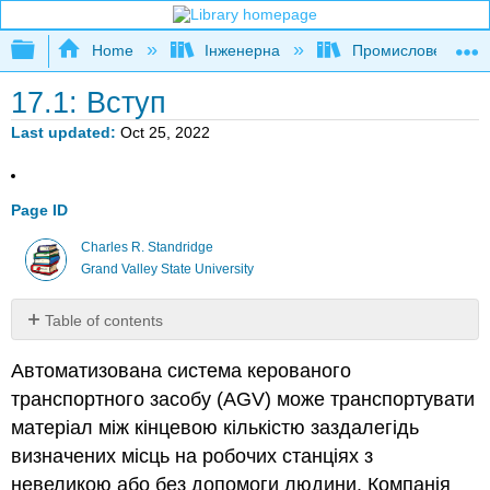
Expand/collapse global hierarchy
Home
Інженерна
Промислове та си
17.1: Вступ
Last updated
Oct 25, 2022
Page ID
Charles R. Standridge
Grand Valley State University
Table of contents
No
headers
Автоматизована система керованого
транспортного засобу (AGV) може транспортувати
матеріал між кінцевою кількістю заздалегідь
визначених місць на робочих станціях з
невеликою або без допомоги людини. Компанія