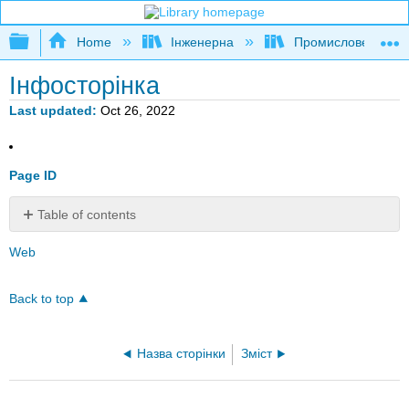
Expand/collapse global hierarchy
Home
Інженерна
Промислове та си
Інфосторінка
Last updated
Oct 26, 2022
Page ID
Table of contents
No
headers
Web
Back to top
Назва сторінки
Зміст