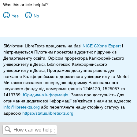
Was this article helpful?
Yes
No
Бібліотеки LibreTexts працюють на базі
NICE CXone Expert
і
підтримуються Пілотним проектом відкритих підручників
Департаменту освіти, Офісом проректора Каліфорнійського
університету в Девісі, Бібліотекою Каліфорнійського
університету в Девісі, Програмою доступних рішень для
навчання Каліфорнійського державного університету та Merlot.
Ми також визнаємо попередню підтримку Національного
наукового фонду під номерами грантів 1246120, 1525057 та
1413739.
Юридична інформація
. Заява про доступність Для
отримання додаткової інформації зв’яжіться з нами за адресою
info@libretexts.org
або перегляньте нашу сторінку статусу за
адресою
https://status.libretexts.org
.