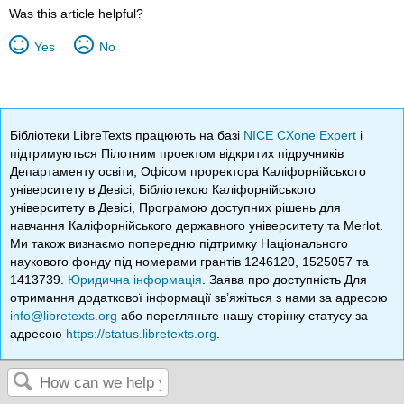
Was this article helpful?
Yes
No
Бібліотеки LibreTexts працюють на базі
NICE CXone Expert
і
підтримуються Пілотним проектом відкритих підручників
Департаменту освіти, Офісом проректора Каліфорнійського
університету в Девісі, Бібліотекою Каліфорнійського
університету в Девісі, Програмою доступних рішень для
навчання Каліфорнійського державного університету та Merlot.
Ми також визнаємо попередню підтримку Національного
наукового фонду під номерами грантів 1246120, 1525057 та
1413739.
Юридична інформація
. Заява про доступність Для
отримання додаткової інформації зв’яжіться з нами за адресою
info@libretexts.org
або перегляньте нашу сторінку статусу за
адресою
https://status.libretexts.org
.