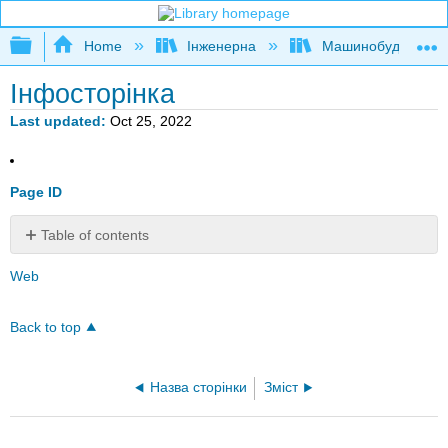
Expand/collapse global hierarchy
Home
Інженерна
Машинобудуванн
Інфосторінка
Last updated
Oct 25, 2022
Page ID
Table of contents
No
headers
Web
Back to top
Назва сторінки
Зміст