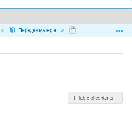
Exp
Передня матерія
Назва сторінки
Table of contents
No
headers