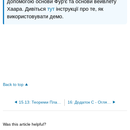
допомогою основи Фур'є та основи вейвлету
Хаара. Дивіться
тут
інструкції про те, як
використовувати демо.
Back to top
15.13: Теореми Планшареля та Парсеваля
16: Додаток C - Огляд тем аналізу
Was this article helpful?