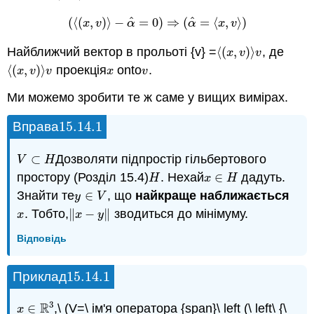
^
^
(
⟨
(
,
)
⟩
−
=
0
)
⇒
(
=
⟨
,
⟩
)
(
⟨
(
x
,
v
)
⟩
−
α
^
=
0
)
⇒
(
α
^
=
⟨
x
,
v
⟩
)
x
v
α
α
x
v
Найближчий вектор в прольоті {v} =
⟨
(
,
)
⟩
, де
⟨
(
x
,
v
)
⟩
v
x
v
v
⟨
(
,
)
⟩
проекція
onto
.
⟨
(
x
,
v
)
⟩
v
x
v
x
v
v
x
v
Ми можемо зробити те ж саме у вищих вимірах.
15.14.
1
Вправа
15.14.
1
⊂
Дозволяти підпростір гільбертового
V
⊂
H
V
H
простору (Розділ 15.4)
. Нехай
∈
дадуть.
H
x
∈
H
H
x
H
Знайти те
∈
, що
найкраще наближається
y
∈
V
y
V
. Тобто,
∥
−
∥
зводиться до мінімуму.
x
‖
x
−
y
‖
x
x
y
Відповідь
15.14.
1
Приклад
15.14.
1
3
R
∈
,\ (V=\ ім'я оператора {span}\ left (\ left\ {\
x
∈
R
3
x