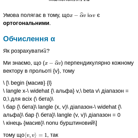
ˆ
Умова полягає в тому, що
−
і
є
x
−
α
^
v
α
v
x
α
v
α
v
ортогональними
.
Обчислення α
ˆ
Як розрахувати
?
a
^
a
ˆ
Ми знаємо, що (
−
) перпендикулярно кожному
x
−
α
^
v
x
α
v
вектору в прольоті {v}, тому
\ [\ begin {масив} {l}
\ langle x-\ widehat {\ альфа} v,\ beta v\ діапазон =
0,\ для всіх (\ бета)\
\ бар {\ бета}\ langle (x, v)\ діапазон-\ widehat {\
альфа}\ бар {\ бета}\ langle (v, v)\ діапазон = 0
\ кінець {масив}\ nonu бурштиновий\]
тому що
⟨
,
⟩
=
1
, так
⟨
v
,
v
⟩
=
1
v
v