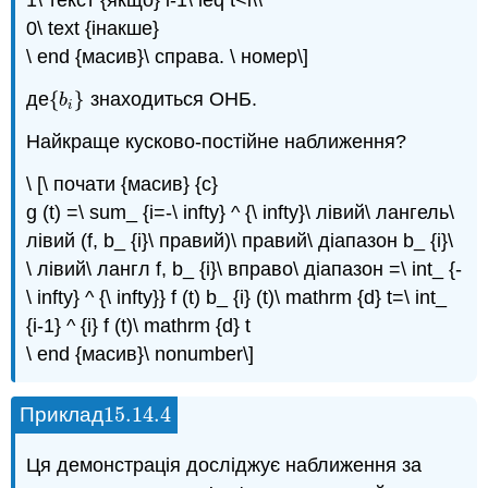
1\ текст {якщо} i-1\ leq t<i\\
0\ text {інакше}
\ end {масив}\ справа. \ номер\]
де
{
}
знаходиться ОНБ.
{
b
i
}
b
i
Найкраще кусково-постійне наближення?
\ [\ почати {масив} {c}
g (t) =\ sum_ {i=-\ infty} ^ {\ infty}\ лівий\ лангель\
лівий (f, b_ {i}\ правий)\ правий\ діапазон b_ {i}\
\ лівий\ лангл f, b_ {i}\ вправо\ діапазон =\ int_ {-
\ infty} ^ {\ infty}} f (t) b_ {i} (t)\ mathrm {d} t=\ int_
{i-1} ^ {i} f (t)\ mathrm {d} t
\ end {масив}\ nonumber\]
15.14.
4
Приклад
15.14.
4
Ця демонстрація досліджує наближення за