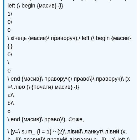
left (\ begin {масив} {l}
1\
0\
0
\ кінець {масив}\ праворуч),\ left (\ begin {масив}
{l}
0\
\
0
\ end {масив}\ праворуч)\ право\}\ праворуч)\ (x
=\ ліво (\ {почати) масив} {l}
a\\
b\\
c
\ end {масив}\ право)\). Отже,
\ [y=\ sum_ {i = 1} ^ {2}\ лівий\ ланкут\ лівий (x,
b_ {i}\ правий)\ правий\ діапазон b_ {i} =a\ left (\