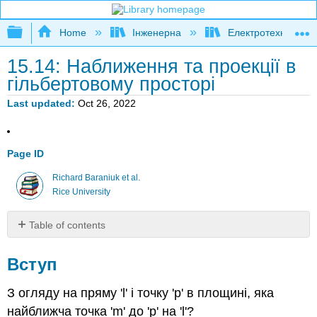
Expand/collapse global hierarchy
Home
Інженерна
Електротехніка
15.14: Наближення та проекції в
гільбертовому просторі
Last updated
Oct 26, 2022
Page ID
Richard Baraniuk et al.
Rice University
Table of contents
Вступ
Вступ
Обчислення
α
З огляду на пряму 'l' і точку 'p' в площині, яка
найближча точка 'm' до 'p' на 'l'?