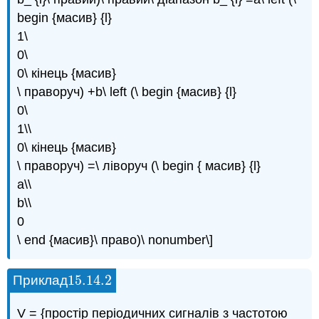
begin {масив} {l}
1\
0\
0\ кінець {масив}
\ праворуч) +b\ left (\ begin {масив} {l}
0\
1\\
0\ кінець {масив}
\ праворуч) =\ ліворуч (\ begin { масив} {l}
a\\
b\\
0
\ end {масив}\ право)\ nonumber\]
15.14.
2
Приклад
15.14.
2
V = {простір періодичних сигналів з частотою