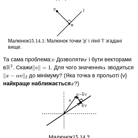
15.14.
1
Малюнок
: Малюнок точки 'p' і лінії 'l' згадані
15.14.
1
вище.
Та сама проблема:
Дозволяти
і бути векторами
v
x
v
x
2
R
в
. Скажи
∥
∥
=
1
. Для чого значення
зводиться
R
2
‖
v
‖
=
1
α
v
α
∥
−
∥
до мінімуму? (Яка точка в прольоті {v}
‖
x
−
α
v
‖
2
x
α
v
2
найкраще наближається
?)
x
x
Малюнок
15.14.
2
15.14.
2