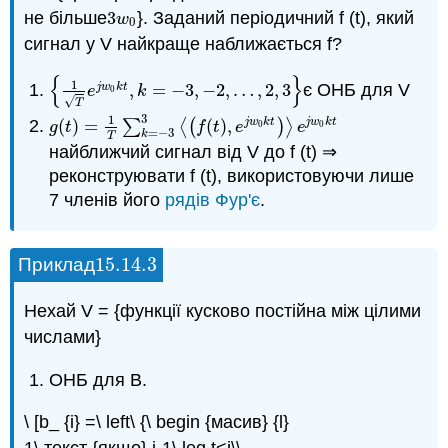
не більше
3
}. Заданий періодичний f (t), який
3
w
0
w
0
сигнал у V найкраще наближається f?
{
}
1
,
=
−
3
,
−
2
,
…
,
2
,
3
є ОНБ для V
j
w
k
t
{
1
T
e
j
w
0
k
t
,
k
=
−
3
,
−
2
,
…
,
2
,
3
}
e
k
0
√
T
3
1
(
)
=
∑
⟨
(
(
)
,
)
⟩
j
w
k
t
j
w
k
t
g
(
t
)
=
1
T
∑
k
=
−
3
3
⟨
(
f
(
t
)
,
e
j
w
0
k
t
)
⟩
e
j
w
0
k
t
g
t
f
t
e
e
0
0
=
−
3
k
T
найближчий сигнал від V до f (t) ⇒
реконструювати f (t), використовуючи лише
7 членів його
рядів Фур'є
.
15.14.
3
Приклад
15.14.
3
Нехай V = {функції кусково постійна між цілими
числами}
ОНБ для В.
\ [b_ {i} =\ left\ {\ begin {масив} {l}