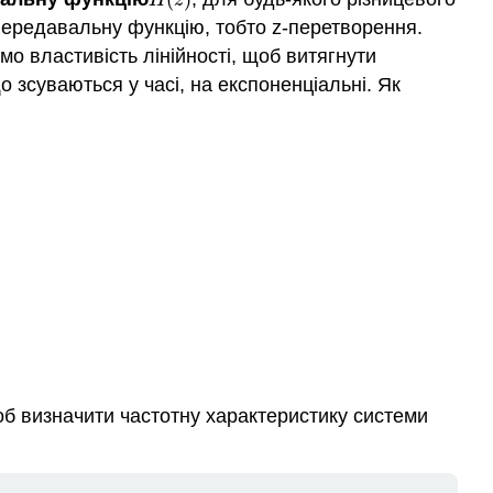
H
z
 передавальну функцію, тобто z-перетворення.
мо властивість лінійності, щоб витягнути
о зсуваються у часі, на експоненціальні. Як
щоб визначити частотну характеристику системи