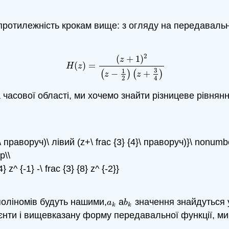
ротилежність крокам вище: з огляду на передавальн
2
(
+
1
)
z
(
)
=
H
(
z
)
=
(
z
+
1
)
2
(
z
−
1
2
)
(
z
+
3
4
)
H
z
3
1
(
−
)
(
+
)
z
z
2
4
сової області, ми хочемо знайти різницеве рівняння
{2}\ праворуч)\ лівий (z+\ frac {3} {4}\ праворуч)}\ nonumb
р\\
z^ {-1} -\ frac {3} {8} z^ {-2}}
поліномів будуть нашими,
а
значення знайдуться у
a
k
b
k
a
b
k
k
цієнти і вищевказану форму передавальної функції, м