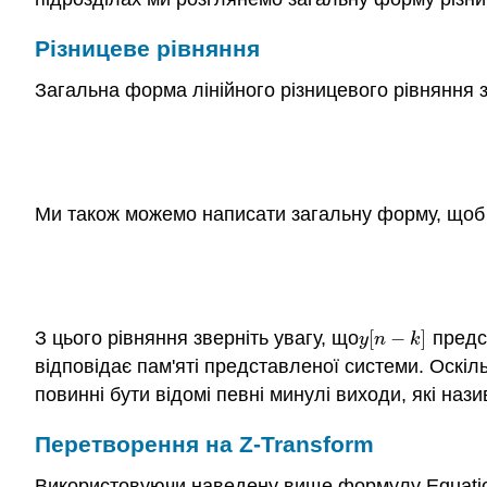
Різницеве рівняння
Загальна форма лінійного різницевого рівняння 
Ми також можемо написати загальну форму, щоб 
З цього рівняння зверніть увагу, що
[
−
]
предс
y
[
n
−
k
]
y
n
k
відповідає пам'яті представленої системи. Оскі
повинні бути відомі певні минулі виходи, які на
Перетворення на Z-Transform
Використовуючи наведену вище формулу Equation