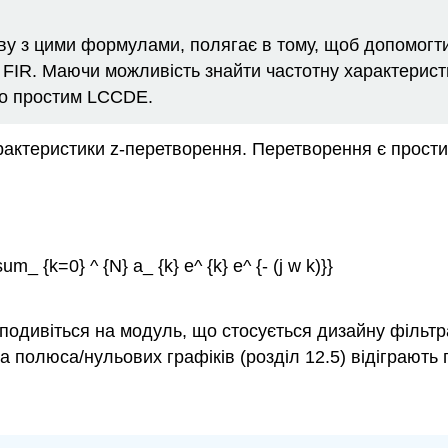
ву з цими формулами, полягає в тому, щоб допомогти
 FIR. Маючи можливість знайти частотну характерист
го простим LCCDE.
актеристики z-перетворення. Перетворення є прости
um_ {k=0} ^ {N} a_ {k} e^ {k} e^ {- (j w k)}}
подивіться на модуль, що стосується дизайну фільтра 
та полюса/нульових графіків (розділ 12.5) відіграють 