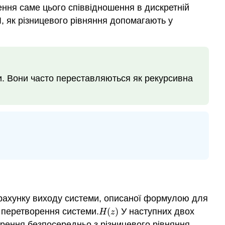
Загальні
ння саме цього співвідношення в дискретній
формули
I, як різницевого рівняння допомагають у
для
різницевого
рівняння
Різницеве
рівняння
ми. Вони часто переставляються як рекурсивна
Перетворення
на
Z-
Transform
Перетворення
в
частотну
характеристику
Приклад
Розв'язування
озрахунку виходу системи, описаної формулою для
LCCDE
и перетворення системи.
(
)
У наступних двох
H
(
z
)
H
z
прямий
рення безпосередньо з різницевого рівняння.