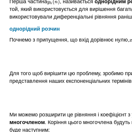
Перша частина
(
)
, називається
однорідним р
y
h
(
n
)
y
n
h
той, який використовується для вирішення бага
використовували диференціальні рівняння раніш
однорідний розчин
Почнемо з припущення, що вхід дорівнює нулю,
x
Для того щоб вирішити цю проблему, зробимо пр
представлення наших експоненціальних термінів
Ми можемо розширити це рівняння і коефіцієнт з 
многочленом
. Коріння цього многочлена будуть 
буде наступним: