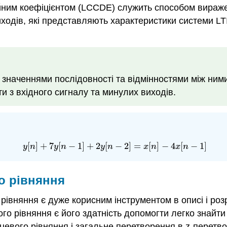
йним коефіцієнтом (LCCDE) служить способом вираже
виходів, які представляють характеристики системи LT
и значеннями послідовності та відмінностями між ни
 з вхідного сигналу та минулих виходів.
[
]
+
7
[
−
1
]
+
2
[
−
2
]
=
[
]
−
4
[
−
1
]
y
[
n
]
+
7
y
[
n
−
1
]
+
2
y
[
n
−
2
]
=
x
[
n
]
−
4
x
[
n
−
1
]
y
n
y
n
y
n
x
n
x
n
о рівняння
е рівняння є дуже корисним інструментом в описі і р
го рівняння є його здатність допомогти легко знайт
цевого рівняння і загальне перетворення в z-перетво