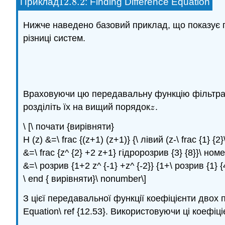
12.8.
2
Приклад
: Finding Difference Equation
12.8.
2
Нижче наведено базовий приклад, що показує п
різниці систем.
Враховуючи цю передавальну функцію фільтра ча
розділіть їх на вищий порядок
.
z
z
\ [\ почати {вирівняти}
H (z) &=\ frac {(z+1) (z+1)} {\ лівий (z-\ frac {1} 
&=\ frac {z^ {2} +2 z+1} гідророзрив {3} {8}}\ номе
&=\ розрив {1+2 z^ {-1} +z^ {-2}} {1+\ розрив {1} {4} 
\ end { вирівняти}\ nonumber\]
З цієї передавальної функції коефіцієнти двох 
Equation\ ref {12.53}. Використовуючи ці коефі