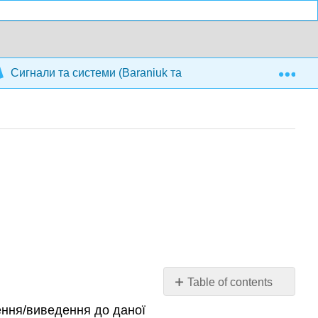
Exp
Сигнали та системи (Baraniuk та ін.)
12: Z-перет
Table of contents
Вступ
ення/виведення до даної