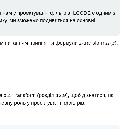
 нам у проектуванні фільтрів. LCCDE є одним з
ику, ми зможемо подивитися на основні
м питанням прийняття формули z-transform
(
)
,
H
(
z
)
H
z
з Z-Transform (розділ 12.9), щоб дізнатися, як
певну роль у проектуванні фільтрів.