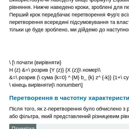
рівняння. Нижче наведено кроки, зроблені для п
Перший крок передбачає перетворення Фур'є всіх ч
перетворення всередині підсумовування та властив
тільки це буде зроблено, ми дійдемо до наступно
\ [\ почати {вирівняти}
H (z) &=\ розрив {Y (z)} {X (z)}\ номер\\
&=\ розрив {\ сума {k=0} ^ {М} b_ {k} z^ {-k}} {1+\ сума
\ кінець вирівняти}\ nonumber\]
Перетворення в частотну характерист
Після того, як z-перетворення було обчислено з 
або фільтра, який представлений різницевим рів
Примітка