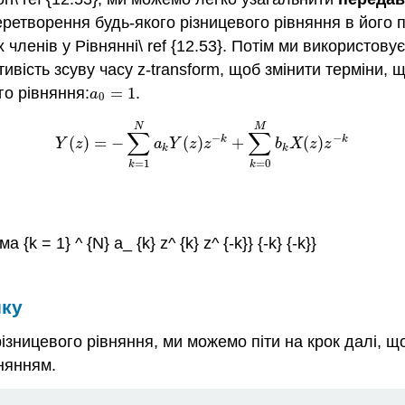
еретворення будь-якого різницевого рівняння в його
ленів у Рівнянні\ ref {12.53}. Потім ми використовує
ість зсуву часу z-transform, щоб змінити терміни, щ
го рівняння:
=
1
.
a
0
=
1
a
0
N
M
∑
∑
−
−
k
k
(
)
=
−
(
)
+
(
)
Y
(
z
)
=
−
∑
k
=
1
N
a
k
Y
(
z
)
z
−
k
+
∑
k
=
0
M
b
k
X
(
z
)
z
−
k
Y
z
a
Y
z
z
b
X
z
z
k
k
=
1
=
0
k
k
 {k = 1} ^ {N} a_ {k} z^ {k} z^ {-k}} {-k} {-k}}
ику
різницевого рівняння, ми можемо піти на крок далі, 
нянням.