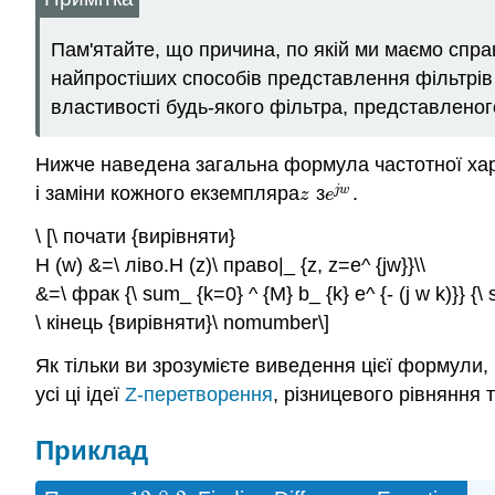
Пам'ятайте, що причина, по якій ми маємо спра
найпростіших способів представлення фільтрів
властивості будь-якого фільтра, представлено
Нижче наведена загальна формула частотної хар
і заміни кожного екземпляра
з
.
j
w
z
e
j
w
z
e
\ [\ почати {вирівняти}
H (w) &=\ ліво.H (z)\ право|_ {z, z=e^ {jw}}\\
&=\ фрак {\ sum_ {k=0} ^ {М} b_ {k} e^ {- (j w k)}} {\ s
\ кінець {вирівняти}\ nomumber\]
Як тільки ви зрозумієте виведення цієї формули, 
усі ці ідеї
Z-перетворення
, різницевого рівняння 
Приклад