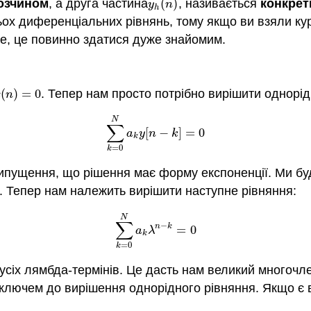
озчином
, а друга частина
(
)
, називається
конкрет
y
h
(
n
)
y
n
h
тьох диференціальних рівнянь, тому якщо ви взяли к
е, це повинно здатися дуже знайомим.
(
)
=
0
. Тепер нам просто потрібно вирішити однорід
(
n
)
=
0
x
n
N
∑
[
−
]
=
0
∑
k
=
0
N
a
k
y
[
n
−
k
]
=
0
a
y
n
k
k
=
0
k
ипущення, що рішення має форму експоненції. Ми б
. Тепер нам належить вирішити наступне рівняння:
N
∑
−
n
k
=
0
∑
k
=
0
N
a
k
λ
n
−
k
=
0
a
λ
k
=
0
k
усіх лямбда-термінів. Це дасть нам великий многочл
ключем до вирішення однорідного рівняння. Якщо є вс