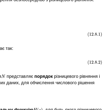
метод
однорідний
розчин
Конкретне
рішення
непрямий
(12.8.1)
метод
є так:
(12.8.2)
я
представляє
порядок
різницевого рівняння і
N
N
дних даних, для обчислення числового рішення
альну функцію
(
)
, для будь-якого різницевого
H
(
z
)