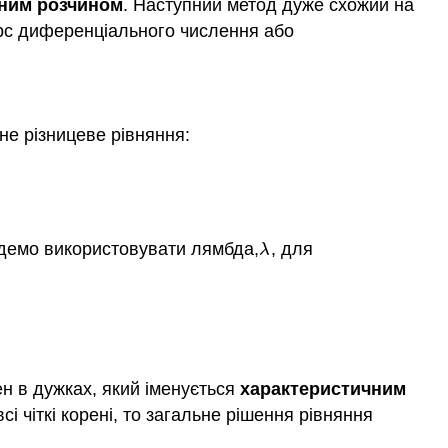
ним розчином
. Наступний метод дуже схожий на
урс диференціального числення або
не різницеве рівняння:
удемо використовувати лямбда,
, для
λ
λ
ен в дужках, який іменується
характеристичним
і чіткі корені, то загальне рішення рівняння