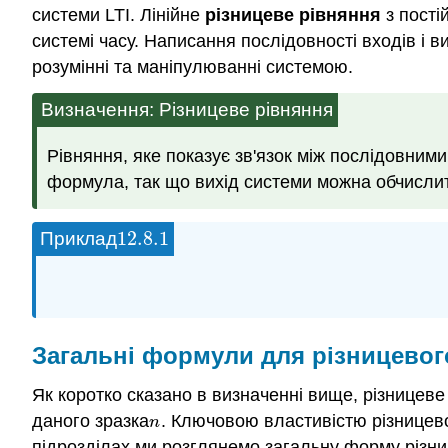
системи LTI. Лінійне
різницеве рівняння
з пості
системі часу. Написання послідовності входів і 
розумінні та маніпулюванні системою.
Визначення: Різницеве рівняння
Рівняння, яке показує зв'язок між послідовним
формула, так що вихід системи можна обчислити
12.8.
1
Приклад
12.8.
1
Загальні формули для різницевог
Як коротко сказано в визначенні вище, різницев
даного зразка
. Ключовою властивістю різницево
n
n
підрозділах ми розглянемо загальну форму різни