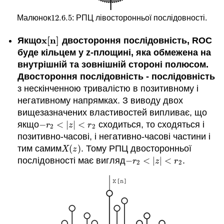
12.6.
5
Малюнок
: РПЦ лівосторонньої послідовності.
12.6.
5
x
[
n
]
Якщо
двостороння послідовність, ROC
x
[
n
]
буде кільцем у z-площині, яка обмежена на
внутрішній та зовнішній стороні полюсом.
Двостороння послідовність - послідовність
з нескінченною тривалістю в позитивному і
негативному напрямках. З виводу двох
вищезазначених властивостей випливає, що
якщо
−
<
|
|
<
сходиться, то сходяться і
−
r
2
<
|
z
|
<
r
2
r
z
r
2
2
позитивно-часові, і негативно-часові частини і
тим самим
(
)
. Тому РПЦ двосторонньої
X
(
z
)
X
z
послідовності має вигляд
−
<
|
|
<
.
−
r
2
<
|
z
|
<
r
2
r
z
r
2
2