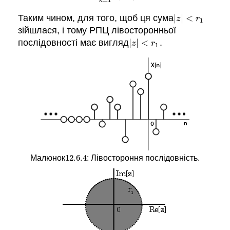
k
Таким чином, для того, щоб ця сума
|
|
<
|
z
|
<
r
1
z
r
1
зійшлася, і тому РПЦ лівосторонньої
послідовності має вигляд
|
|
<
.
|
z
|
<
r
1
z
r
1
12.6.
4
Малюнок
: Лівостороння послідовність.
12.6.
4