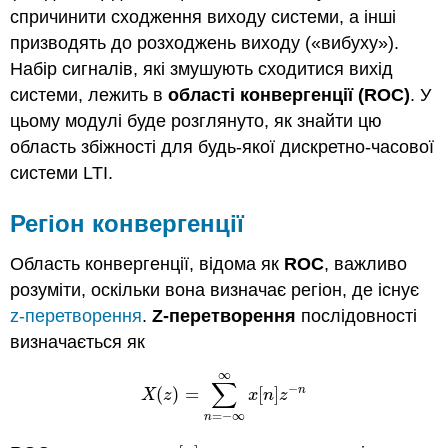
спричинити сходження виходу системи, а інші
призводять до розходжень виходу («вибуху»).
Набір сигналів, які змушують сходитися вихід
системи, лежить в
області конвергенції (ROC)
. У
цьому модулі буде розглянуто, як знайти цю
область збіжності для будь-якої дискретно-часової
системи LTI.
Регіон конвергенції
Область конвергенції, відома як
ROC
, важливо
розуміти, оскільки вона визначає регіон, де існує
z-перетворення
.
Z-перетворення
послідовності
визначається як
∞
∑
−
n
(
)
=
[
]
X
(
z
)
=
∑
n
=
−
∞
∞
x
[
n
]
z
−
n
X
z
x
n
z
=
−
∞
n