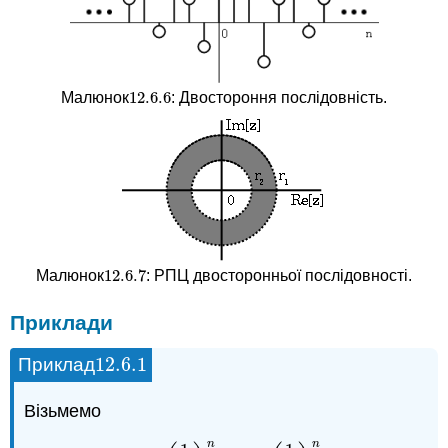
12.6.
6
Малюнок
: Двостороння послідовність.
12.6.
6
12.6.
7
Малюнок
: РПЦ двосторонньої послідовності.
12.6.
7
Приклади
12.6.
1
Приклад
12.6.
1
Візьмемо
n
n