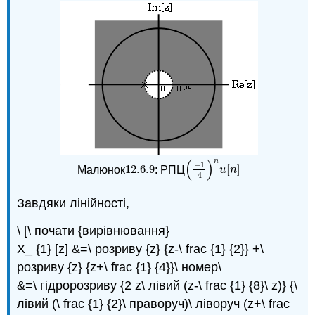
(
)
n
−
1
12.6.
9
[
]
Малюнок
: РПЦ
12.6.
9
(
−
1
4
)
n
u
[
n
]
u
n
4
Завдяки лінійності,
\ [\ почати {вирівнювання}
X_ {1} [z] &=\ розриву {z} {z-\ frac {1} {2}} +\
розриву {z} {z+\ frac {1} {4}}\ номер\
&=\ гідророзриву {2 z\ лівий (z-\ frac {1} {8}\ z)} {\
лівий (\ frac {1} {2}\ праворуч)\ ліворуч (z+\ frac