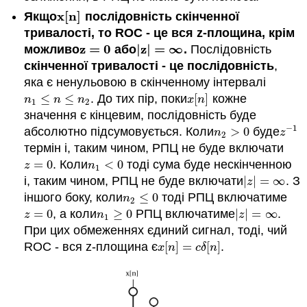
x
[
n
]
Якщо
послідовність скінченної
x
[
n
]
тривалості, то ROC - це вся z-площина, крім
z
=
0
|
z
|
=
∞
можливо
або
.
Послідовність
z
=
0
|
z
|
=
∞
скінченної тривалості - це послідовність
,
яка є ненульовою в скінченному інтервалі
≤
≤
. До тих пір, поки
[
]
кожне
n
1
≤
n
≤
n
2
x
[
n
]
n
n
n
x
n
1
2
значення є кінцевим, послідовність буде
−
1
абсолютно підсумовується. Коли
>
0
буде
n
2
>
0
z
−
1
n
z
2
термін і, таким чином, РПЦ не буде включати
=
0
. Коли
<
0
тоді сума буде нескінченною
z
=
0
n
1
<
0
z
n
1
і, таким чином, РПЦ не буде включати
|
|
=
∞
. З
|
z
|
=
∞
z
іншого боку, коли
≤
0
тоді РПЦ включатиме
n
2
≤
0
n
2
=
0
, а коли
≥
0
РПЦ включатиме
|
|
=
∞
.
z
=
0
n
1
≥
0
|
z
|
=
∞
z
n
z
1
При цих обмеженнях єдиний сигнал, тоді, чий
ROC - вся z-площина є
[
]
=
[
]
.
x
[
n
]
=
c
δ
[
n
]
x
n
c
δ
n