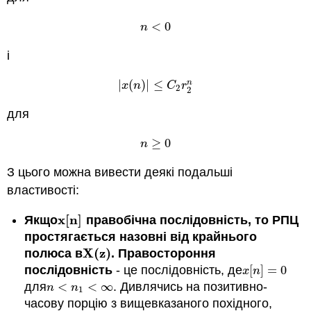
<
0
n
<
0
n
і
|
(
)
|
≤
n
|
x
(
n
)
|
≤
C
2
r
2
n
x
n
C
r
2
2
для
≥
0
n
≥
0
n
З цього можна вивести деякі подальші
властивості:
x
[
n
]
Якщо
правобічна послідовність, то РПЦ
x
[
n
]
простягається назовні від крайнього
X
(
z
)
полюса в
.
Правостороння
X
(
z
)
послідовність
- це послідовність, де
[
]
=
0
x
[
n
]
=
0
x
n
для
<
<
∞
. Дивлячись на позитивно-
n
<
n
1
<
∞
n
n
1
часову порцію з вищевказаного похідного,