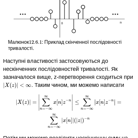
12.6.
1
Малюнок
: Приклад скінченної послідовності
12.6.
1
тривалості.
Наступні властивості застосовуються до
нескінченних послідовностей тривалості. Як
зазначалося вище, z-перетворення сходиться при
|
(
)
|
<
∞
. Таким чином, ми можемо написати
|
X
(
z
)
|
<
∞
X
z
∣
∣
∞
∞
|
X
(
z
)
|
=
|
∑
n
=
−
∞
∞
x
[
n
]
z
−
n
|
≤
∑
n
=
−
∞
∞
|
x
[
n
]
z
−
n
|
=
∑
n
=
−
∞
∞
|
∑
∑
−
−
∣
∣
n
n
|
(
)
|
=
[
]
≤
[
]
=
∣
∣
∣
∣
X
z
x
n
z
x
n
z
∣
∣
=
−
∞
=
−
∞
n
n
∞
∑
−
n
|
[
]
|
(
|
|
)
x
n
z
=
−
∞
n
Потім ми можемо розділити нескінченну суму на