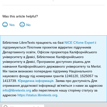
Was this article helpful?
Yes
No
Бібліотеки LibreTexts працюють на базі
NICE CXone Expert
і
підтримуються Пілотним проектом відкритих підручників
Департаменту освіти, Офісом проректора Каліфорнійського
університету в Девісі, Бібліотекою Каліфорнійського
університету в Девісі, Програмою доступних рішень для
навчання Каліфорнійського державного університету та Merlot.
Ми також визнаємо попередню підтримку Національного
наукового фонду під номерами грантів 1246120, 1525057 та
1413739.
Юридична інформація
. Заява про доступність Для
отримання додаткової інформації зв’яжіться з нами за адресою
info@libretexts.org
або перегляньте нашу сторінку статусу за
адресою
https://status.libretexts.org
.