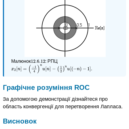
12.6.
12
Малюнок
: РПЦ
12.6.
12
(
)
n
−
1
n
1
[
]
=
[
]
−
[
(
−
)
−
1
]
(
)
.
x
2
[
n
]
=
(
−
1
4
)
n
u
[
n
]
−
(
1
2
)
n
u
[
(
−
n
)
−
1
]
x
n
u
n
u
n
2
2
4
Графічне розуміння ROC
За допомогою демонстрації дізнайтеся про
область конвергенції для перетворення Лапласа.
Висновок