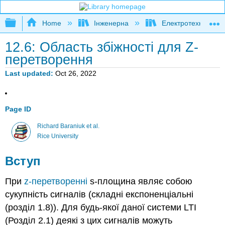
Expand/collapse global hierarchy
Home
Інженерна
Електротехніка
12.6: Область збіжності для Z-
перетворення
Last updated
Oct 26, 2022
Page ID
Richard Baraniuk et al.
Rice University
Вступ
При
z-перетворенні
s-площина являє собою
сукупність сигналів (складні експоненціальні
(розділ 1.8)). Для будь-якої даної системи LTI
(Розділ 2.1) деякі з цих сигналів можуть