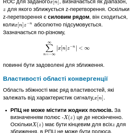
ROC для заданого
[
]
, визначається як діапазон,
x
[
n
]
x
n
для якого зближується z-перетворення. Оскільки
z
z
z-перетворення є
силовим рядом
, він сходиться,
−
коли
[
]
абсолютно підсумовується.
n
x
[
n
]
z
−
n
x
n
z
Зазначається по-різному,
∞
∑
−
∣
∣
n
[
]
<
∞
∑
n
=
−
∞
∞
|
x
[
n
]
z
−
n
|
<
∞
∣
∣
x
n
z
=
−
∞
n
повинні бути задоволені для зближення.
Властивості області конвергенції
Область збіжності має ряд властивостей, які
залежать від характеристик сигналу,
[
]
.
x
[
n
]
x
n
РПЦ не може містити жодних полюсів.
За
визначенням полюс -
(
)
це де нескінченно.
X
(
z
)
X
z
Оскільки
(
)
має бути кінцевим для всіх
для
X
(
z
)
z
X
z
z
зближення, в РПЦ не може бути полюса.