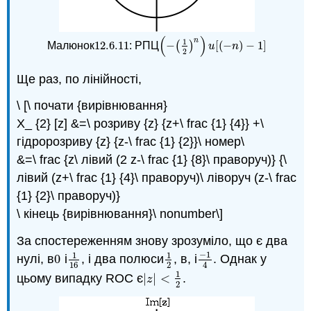
(
)
n
1
12.6.
11
−
[
(
−
)
−
1
]
Малюнок
: РПЦ
(
)
12.6.
11
(
−
(
1
2
)
n
)
u
[
(
−
n
)
−
1
]
u
n
2
Ще раз, по лінійності,
\ [\ почати {вирівнювання}
X_ {2} [z] &=\ розриву {z} {z+\ frac {1} {4}} +\
гідророзриву {z} {z-\ frac {1} {2}}\ номер\
&=\ frac {z\ лівий (2 z-\ frac {1} {8}\ праворуч)} {\
лівий (z+\ frac {1} {4}\ праворуч)\ ліворуч (z-\ frac
{1} {2}\ праворуч)}
\ кінець {вирівнювання}\ nonumber\]
За спостереженням знову зрозуміло, що є два
−
1
1
1
нулі, в
0
і
, і два полюси
, в, і
. Однак у
0
1
16
1
2
−
1
4
16
2
4
1
цьому випадку ROC є
|
|
<
.
|
z
|
<
1
2
z
2