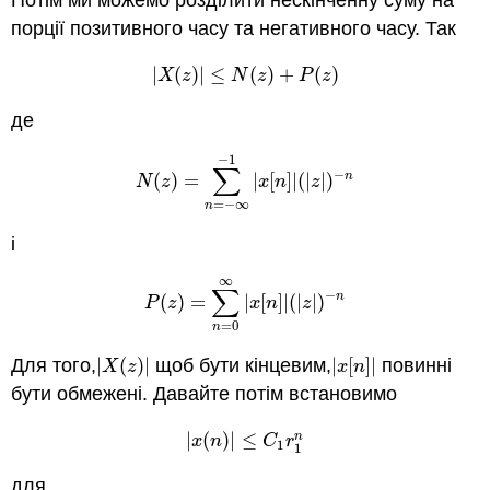
порції позитивного часу та негативного часу. Так
|
(
)
|
≤
(
)
+
(
)
|
X
(
z
)
|
≤
N
(
z
)
+
P
(
z
)
X
z
N
z
P
z
де
−
1
∑
−
n
(
)
=
|
[
]
|
(
|
|
)
N
(
z
)
=
∑
n
=
−
∞
−
1
|
x
[
n
]
|
(
|
z
|
)
−
n
N
z
x
n
z
=
−
∞
n
і
∞
∑
−
n
(
)
=
|
[
]
|
(
|
|
)
P
(
z
)
=
∑
n
=
0
∞
|
x
[
n
]
|
(
|
z
|
)
−
n
P
z
x
n
z
=
0
n
Для того,
|
(
)
|
щоб бути кінцевим,
|
[
]
|
повинні
|
X
(
z
)
|
|
x
[
n
]
|
X
z
x
n
бути обмежені. Давайте потім встановимо
|
(
)
|
≤
n
|
x
(
n
)
|
≤
C
1
r
1
n
x
n
C
r
1
1
для