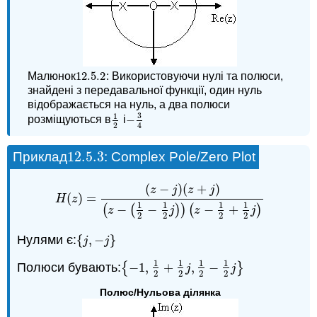
12.5.
2
Малюнок
: Використовуючи нулі та полюси,
12.5.
2
знайдені з передавальної функції, один нуль
відображається на нуль, а два полюси
3
1
−
розміщуються в
і
1
2
−
3
4
2
4
12.5.
3
Приклад
: Complex Pole/Zero Plot
12.5.
3
(
−
)
(
+
)
z
j
z
j
(
)
=
H
(
z
)
=
(
z
−
j
)
(
z
+
j
)
(
z
−
(
1
2
−
1
2
j
)
)
(
z
−
1
2
+
1
2
j
)
H
z
1
1
1
1
(
−
(
−
)
)
(
−
+
)
z
j
z
j
2
2
2
2
Нулями є:
{
,
−
}
{
j
,
−
j
}
j
j
1
1
1
1
Полюси бувають:
{
−
1
,
+
,
−
}
{
−
1
,
1
2
+
1
2
j
,
1
2
−
1
2
j
}
j
j
2
2
2
2
Полюс/Нульова ділянка