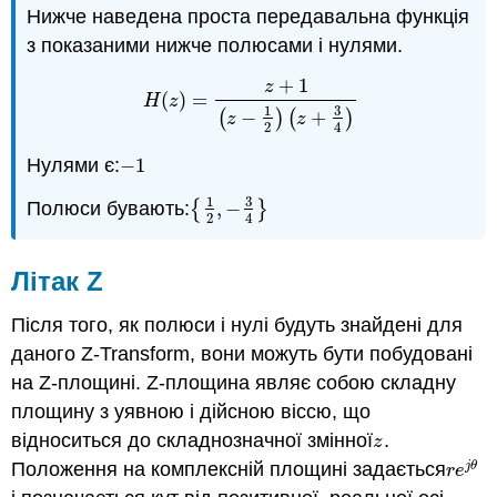
Нижче наведена проста передавальна функція
з показаними нижче полюсами і нулями.
+
1
z
(
)
=
H
(
z
)
=
z
+
1
(
z
−
1
2
)
(
z
+
3
4
)
H
z
3
1
(
−
)
(
+
)
z
z
2
4
Нулями є:
−
1
−
1
3
1
Полюси бувають:
{
,
−
}
{
1
2
,
−
3
4
}
2
4
Літак Z
Після того, як полюси і нулі будуть знайдені для
даного Z-Transform, вони можуть бути побудовані
на Z-площині. Z-площина являє собою складну
площину з уявною і дійсною віссю, що
відноситься до складнозначної змінної
.
z
z
Положення на комплексній площині задається
j
θ
r
e
j
θ
r
e