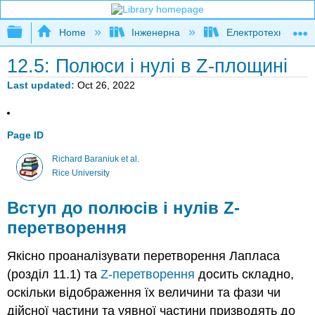
Expand/collapse global hierarchy
Home
Інженерна
Електротехніка
12.5: Полюси і нулі в Z-площині
Last updated
Oct 26, 2022
Page ID
Richard Baraniuk et al.
Rice University
Вступ до полюсів і нулів Z-
перетворення
Якісно проаналізувати перетворення Лапласа
(розділ 11.1) та
Z-перетворення
досить складно,
оскільки відображення їх величини та фази чи
дійсної частини та уявної частини призводять до