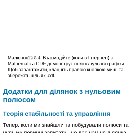
12.5.
4
Малюнок
: Взаємодійте (коли в Інтернеті) з
12.5.
4
Mathematica CDF демонструє полюс/нульові графіки.
Щоб завантажити, клацніть правою кнопкою миші та
збережіть ціль як .cdf.
Додатки для ділянок з нульовим
полюсом
Теорія стабільності та управління
Тепер, коли ми знайшли та побудували полюси та
нулі, ми повинні запитати, що дає нам ця ділянка.