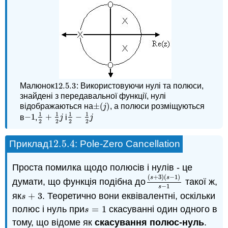
12.5.
3
Малюнок
: Використовуючи нулі та полюси,
12.5.
3
знайдені з передавальної функції, нулі
±
(
)
відображаються на
, а полюси розміщуються
±
(
j
)
j
1
1
1
1
−
1
+
−
в
,
і
−
1
1
2
+
1
2
j
1
2
−
1
2
j
j
j
2
2
2
2
12.5.
4
Приклад
: Pole-Zero Cancellation
12.5.
4
Проста помилка щодо полюсів і нулів - це
(
+
3
)
(
−
1
)
s
s
думати, що функція подібна до
такої ж,
(
s
+
3
)
(
s
−
1
)
s
−
1
−
1
s
як
+
3
. Теоретично вони еквівалентні, оскільки
s
+
3
s
полюс і нуль при
=
1
скасуванні один одного в
s
=
1
s
тому, що відоме як
скасування полюс-нуль
.