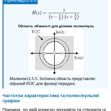
12.5.
5
z
(
)
=
H
(
z
)
=
z
(
z
−
1
2
)
(
z
+
3
4
)
H
z
3
1
(
−
)
(
+
)
z
z
2
4
Область збіжності для ділянки полюс/нуль
12.5.
5
Малюнок
: Затінена область представляє
12.5.
5
обраний ROC для функції передачі.
Частотна характеристика та полюс/нульові
графіки
Причина, по якій корисно зрозуміти та створити ці