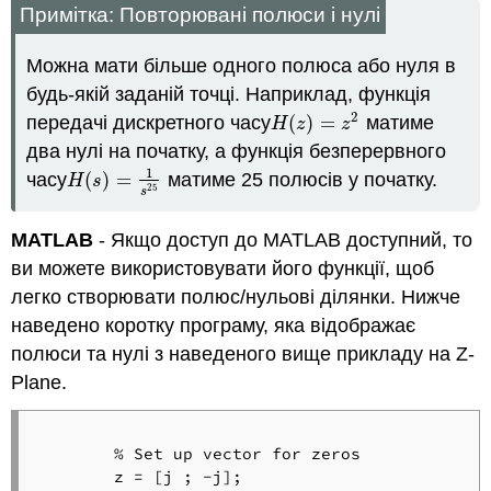
Примітка: Повторювані полюси і нулі
Можна мати більше одного полюса або нуля в
будь-якій заданій точці. Наприклад, функція
2
передачі дискретного часу
(
)
=
матиме
H
(
z
)
=
z
2
H
z
z
два нулі на початку, а функція безперервного
1
часу
(
)
=
матиме 25 полюсів у початку.
H
(
s
)
=
1
s
25
H
s
25
s
MATLAB
- Якщо доступ до MATLAB доступний, то
ви можете використовувати його функції, щоб
легко створювати полюс/нульові ділянки. Нижче
наведено коротку програму, яка відображає
полюси та нулі з наведеного вище прикладу на Z-
Plane.
	% Set up vector for zeros

	z = [j ; -j];
