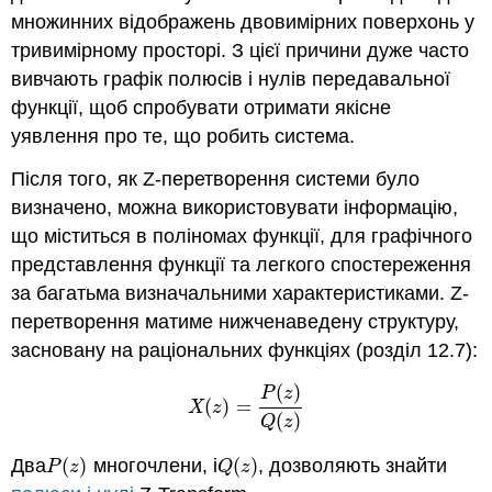
множинних відображень двовимірних поверхонь у
тривимірному просторі. З цієї причини дуже часто
вивчають графік полюсів і нулів передавальної
функції, щоб спробувати отримати якісне
уявлення про те, що робить система.
Після того, як Z-перетворення системи було
визначено, можна використовувати інформацію,
що міститься в поліномах функції, для графічного
представлення функції та легкого спостереження
за багатьма визначальними характеристиками. Z-
перетворення матиме нижченаведену структуру,
засновану на раціональних функціях (розділ 12.7):
(
)
P
z
(
)
=
X
(
z
)
=
P
(
z
)
Q
(
z
)
X
z
(
)
Q
z
Два
(
)
многочлени, і
(
)
, дозволяють знайти
P
(
z
)
Q
(
z
)
P
z
Q
z