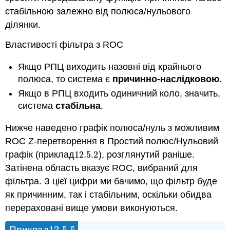
стабільною залежно від полюса/нульового
ділянки.
Властивості фільтра з ROC
Якщо РПЦ виходить назовні від крайнього
полюса, то система є
причинно-наслідковою
.
Якщо в РПЦ входить одиничний коло, значить,
система
стабільна
.
Нижче наведено графік полюса/нуль з можливим
ROC Z-перетворення в Простий полюс/Нульовий
графік (приклад
12.5.
2
), розглянутий раніше.
12.5.
2
Затінена область вказує ROC, вибраний для
фільтра. З цієї цифри ми бачимо, що фільтр буде
як причинним, так і стабільним, оскільки обидва
перераховані вище умови виконуються.
12.5.
5
Приклад