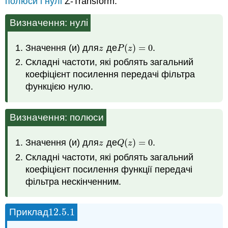
полюси і нулі
Z-Transform.
Визначення: нулі
Значення (и) для
де
(
)
=
0
.
z
P
(
z
)
=
0
z
P
z
Складні частоти, які роблять загальний
коефіцієнт посилення передачі фільтра
функцією нулю.
Визначення: полюси
Значення (и) для
де
(
)
=
0
.
z
Q
(
z
)
=
0
z
Q
z
Складні частоти, які роблять загальний
коефіцієнт посилення функції передачі
фільтра нескінченним.
12.5.
1
Приклад
12.5.
1