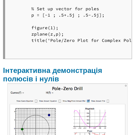
	% Set up vector for poles

	p = [-1 ; .5+.5j ; .5-.5j];

	figure(1);

	zplane(z,p);

	title('Pole/Zero Plot for Complex Pole/Zero Plot Example');

Інтерактивна демонстрація
полюсів і нулів