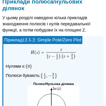
Приклади полюса/нульових
ділянок
У цьому розділі наведено кілька прикладів
знаходження полюсів і нулів передавальної
функції, а потім побудови їх на площині Z.
12.5.
2
Приклад
: Simple Pole/Zero Plot
12.5.
2
z
(
)
=
H
(
z
)
=
z
(
z
−
1
2
)
(
z
+
3
4
)
H
z
3
1
(
−
)
(
+
)
z
z
2
4
Нулями є:
{
0
}
{
0
}
3
1
Полюси бувають:
{
,
−
}
{
1
2
,
−
3
4
}
2
4
Полюс/Нульова ділянка