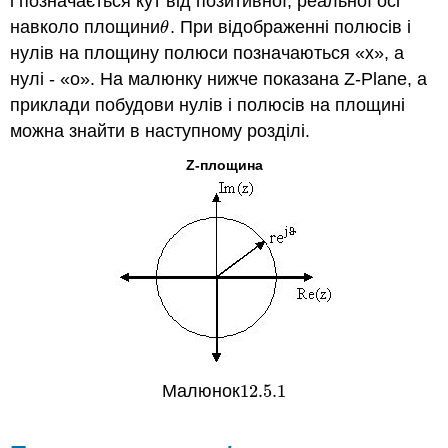
і позначається кут від позитивної, реальної осі
навколо площини
. При відображенні полюсів і
θ
θ
нулів на площину полюси позначаються «x», а
нулі - «o». На малюнку нижче показана Z-Plane, а
приклади побудови нулів і полюсів на площині
можна знайти в наступному розділі.
Z-площина
Малюнок
12.5.
1
12.5.
1