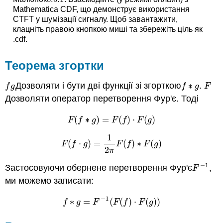
Mathematica CDF, що демонструє використання
CTFT у шумізації сигналу. Щоб завантажити,
клацніть правою кнопкою миші та збережіть ціль як
.cdf.
Теорема згортки
Дозволяти і бути дві функції зі згорткою
∗
.
f
g
f
∗
g
F
f
g
f
g
F
Дозволяти оператор перетворення Фур'є. Тоді
(
∗
)
=
(
)
⋅
(
)
F
(
f
∗
g
)
=
F
(
f
)
⋅
F
(
g
)
F
f
g
F
f
F
g
1
(
⋅
)
=
(
)
∗
(
)
F
(
f
⋅
g
)
=
1
2
π
F
(
f
)
∗
F
(
g
)
F
f
g
F
f
F
g
2
π
−
1
Застосовуючи обернене перетворення Фур'є
,
F
−
1
F
ми можемо записати:
−
1
∗
=
(
(
)
⋅
(
)
)
f
∗
g
=
F
−
1
(
F
(
f
)
⋅
F
(
g
)
)
f
g
F
F
f
F
g