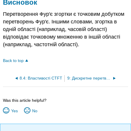
Висновок
Перетворення Фур'є згортки є точковим добутком
перетворень Фур'є. Іншими словами, згортка в
одній області (наприклад, часовій області)
відповідає точковому множенню в іншій області
(наприклад, частотній області).
Back to top
8.4: Властивості CTFT
9: Дискретне перетворення Фур'є часу (DTFT)
Was this article helpful?
Yes
No