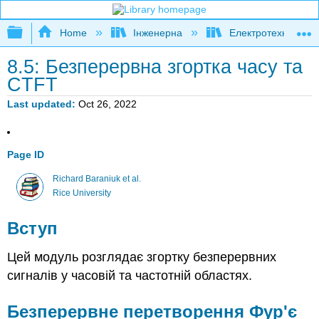
Expand/collapse global hierarchy
Home
Інженерна
Електротехніка
8.5: Безперервна згортка часу та
CTFT
Last updated
Oct 26, 2022
Page ID
Richard Baraniuk et al.
Rice University
Вступ
Цей модуль розглядає згортку безперервних
сигналів у часовій та частотній областях.
Безперервне перетворення Фур'є