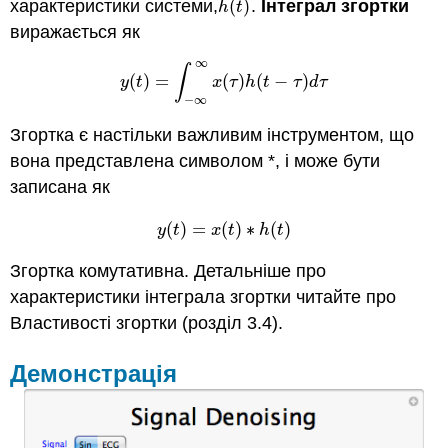
характеристики системи,
(
)
.
Інтеграл згортки
h
(
t
)
h
t
виражається як
∞
∫
(
)
=
(
)
(
−
)
y
(
t
)
=
∫
−
∞
∞
x
(
τ
)
h
(
t
−
τ
)
d
τ
y
t
x
τ
h
t
τ
d
τ
−
∞
Згортка є настільки важливим інструментом, що
вона представлена символом *, і може бути
записана як
(
)
=
(
)
∗
(
)
y
(
t
)
=
x
(
t
)
∗
h
(
t
)
y
t
x
t
h
t
Згортка комутативна. Детальніше про
характеристики інтеграла згортки читайте про
Властивості згортки (розділ 3.4).
Демонстрація