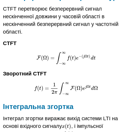
CTFT перетворює безперервний сигнал
нескінченної довжини у часовій області в
нескінченний безперервний сигнал у частотній
області.
CTFT
∞
∫
−
(
Ω
)
j
t
(
Ω
)
=
(
)
F
(
Ω
)
=
∫
−
∞
∞
f
(
t
)
e
−
(
j
Ω
t
)
d
t
F
f
t
e
d
t
−
∞
Зворотний CTFT
∞
1
∫
Ω
j
t
(
)
=
(
Ω
)
Ω
f
(
t
)
=
1
2
π
∫
−
∞
∞
F
(
Ω
)
e
j
Ω
t
d
Ω
F
f
t
e
d
2
π
−
∞
Інтегральна згортка
Інтеграл згортки виражає вихід системи LTI на
основі вхідного сигналу
(
)
, і імпульсної
x
(
t
)
x
t