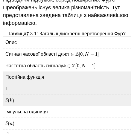
Преображень існує велика різноманітність. Тут
представлена зведена таблиця з найважливішою
інформацією.
7.3.
1
Таблиця
: Загальні дискретні перетворення Фур'є
7.3.
1
Опис
Z
∈
[
0
,
−
1
]
Сигнал часової області для
n
n
∈
Z
[
0
,
N
−
N
1
]
Z
∈
[
0
,
−
1
]
Частотна область сигналу
k
k
∈
Z
[
0
,
N
−
N
1
]
Постійна функція
1
(
)
δ
(
k
)
δ
k
Імпульсна одиниця
(
)
δ
(
n
)
δ
n
1