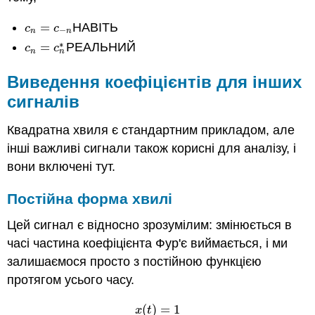
=
НАВІТЬ
c
n
=
c
−
n
c
c
−
n
n
∗
=
РЕАЛЬНИЙ
c
n
=
c
n
∗
c
c
n
n
Виведення коефіцієнтів для інших
сигналів
Квадратна хвиля є стандартним прикладом, але
інші важливі сигнали також корисні для аналізу, і
вони включені тут.
Постійна форма хвилі
Цей сигнал є відносно зрозумілим: змінюється в
часі частина коефіцієнта Фур'є виймається, і ми
залишаємося просто з постійною функцією
протягом усього часу.
(
)
=
1
x
(
t
)
=
1
x
t