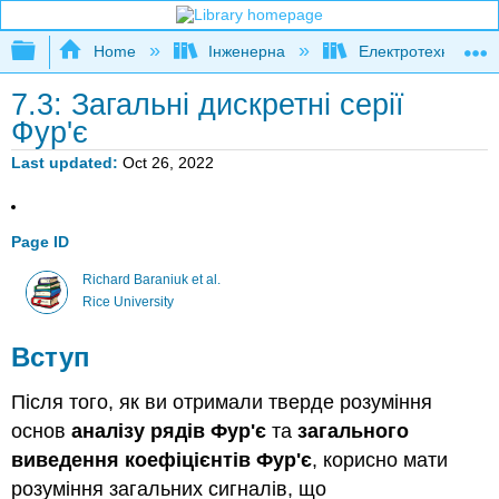
Expand/collapse global hierarchy
Home
Інженерна
Електротехніка
7.3: Загальні дискретні серії
Фур'є
Last updated
Oct 26, 2022
Page ID
Richard Baraniuk et al.
Rice University
Вступ
Після того, як ви отримали тверде розуміння
основ
аналізу рядів Фур'є
та
загального
виведення коефіцієнтів Фур'є
, корисно мати
розуміння загальних сигналів, що