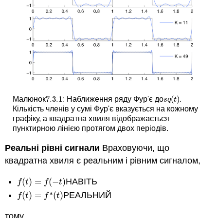
7.3.
1
(
)
Малюнок
: Наближення ряду Фур'є до
.
7.3.
1
s
q
(
t
)
s
q
t
Кількість членів у сумі Фур'є вказується на кожному
графіку, а квадратна хвиля відображається
пунктирною лінією протягом двох періодів.
Реальні рівні
сигнали
Враховуючи, що
квадратна хвиля є реальним і рівним сигналом,
(
)
=
(
−
)
НАВІТЬ
f
(
t
)
=
f
(
−
t
)
f
t
f
t
∗
(
)
=
(
)
РЕАЛЬНИЙ
f
(
t
)
=
f
∗
(
t
)
f
t
f
t
тому,