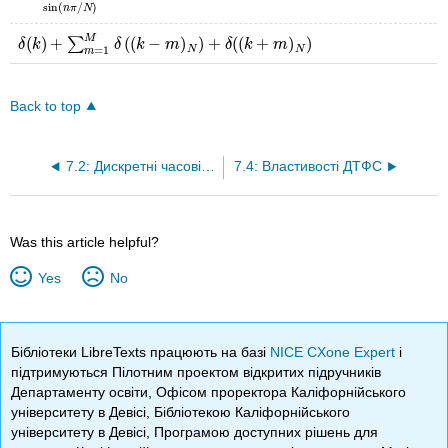
sin
(
/
)
n
π
N
M
(
)
+
(
(
−
)
)
+
(
(
+
)
)
∑
δ
(
k
)
+
∑
m
=
1
M
δ
(
(
k
−
m
)
N
)
+
δ
(
(
k
+
m
)
N
)
δ
k
δ
k
m
δ
k
m
=
1
N
N
m
Back to top
7.2: Дискретні часові ряди Фур'є (DTFS)
7.4: Властивості ДТФС
Was this article helpful?
Yes
No
Бібліотеки LibreTexts працюють на базі
NICE CXone Expert
і
підтримуються Пілотним проектом відкритих підручників
Департаменту освіти, Офісом проректора Каліфорнійського
університету в Девісі, Бібліотекою Каліфорнійського
університету в Девісі, Програмою доступних рішень для