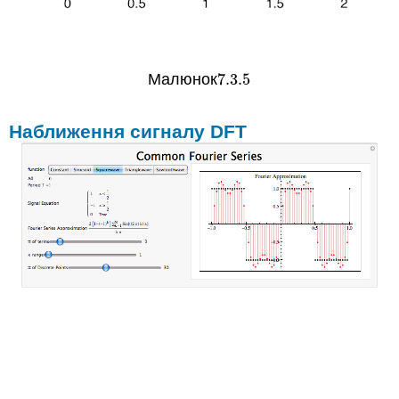
Малюнок
7.3.
5
7.3.
5
Наближення сигналу DFT