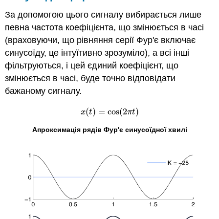
За допомогою цього сигналу вибирається лише
певна частота коефіцієнта, що змінюється в часі
(враховуючи, що рівняння серії Фур'є включає
синусоїду, це інтуїтивно зрозуміло), а всі інші
фільтруються, і цей єдиний коефіцієнт, що
змінюється в часі, буде точно відповідати
бажаному сигналу.
(
)
=
cos
(
2
)
x
(
t
)
=
cos
(
2
π
t
)
x
t
π
t
Апроксимація рядів Фур'є синусоїдної хвилі