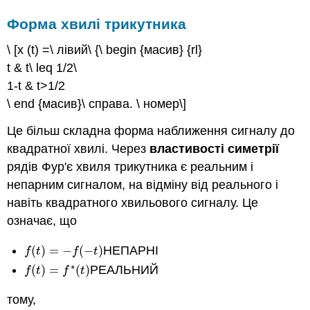
Форма хвилі трикутника
\ [x (t) =\ лівий\ {\ begin {масив} {rl}
t & t\ leq 1/2\
1-t & t>1/2
\ end {масив}\ справа. \ номер\]
Це більш складна форма наближення сигналу до
квадратної хвилі. Через
властивості симетрії
рядів Фур'є хвиля трикутника є реальним і
непарним сигналом, на відміну від реального і
навіть квадратного хвильового сигналу. Це
означає, що
(
)
=
−
(
−
)
НЕПАРНІ
f
(
t
)
=
−
f
(
−
t
)
f
t
f
t
∗
(
)
=
(
)
РЕАЛЬНИЙ
f
(
t
)
=
f
∗
(
t
)
f
t
f
t
тому,