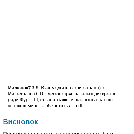
7.3.
6
Малюнок
: Взаємодійте (коли онлайн) з
7.3.
6
Mathematica CDF демонструє загальні дискретні
ряди Фур'є. Щоб завантажити, клацніть правою
кнопкою миші та збережіть як .cdf.
Висновок
Підводячи підсумок, серед поширених Фур'є