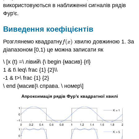
використовуються в наближенні сигналів рядів
Фур'є.
Виведення коефіцієнтів
Розглянемо квадратну
(
)
хвилю довжиною 1. За
f
(
x
)
f
x
діапазоном [0,1) це можна записати як
\ [x (t) =\ лівий\ {\ begin {масив} {rl}
1 & t\ leq\ frac {1} {2}\\
-1 & t>\ frac {1} {2}
\ end {масив}\ справа. \ номер\]
Апроксимація рядів Фур'є квадратної хвилі