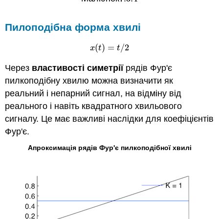
Пилоподібна форма хвилі
(
)
=
/
2
x
(
t
)
=
t
/
2
x
t
t
Через
властивості симетрії
рядів Фур'є
пилкоподібну хвилю можна визначити як
реальний і непарний сигнал, на відміну від
реального і навіть квадратного хвильового
сигналу. Це має важливі наслідки для коефіцієнтів
Фур'є.
Апроксимація рядів Фур'є пилкоподібної хвилі