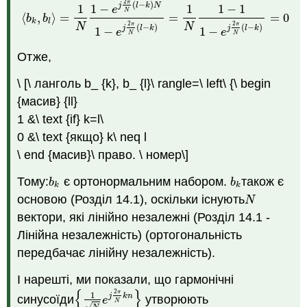
2
π
(
−
)
j
l
k
N
1
1
−
1
1
−
1
e
N
⟨
,
⟩
=
=
=
0
⟨
b
k
,
b
l
⟩
=
1
N
1
−
e
j
2
π
N
(
l
−
k
)
N
1
−
e
j
2
π
N
(
l
−
k
)
=
1
N
1
−
1
1
−
e
j
b
b
k
l
2
2
π
π
N
N
(
−
)
(
−
)
j
l
k
j
l
k
1
−
1
−
e
e
N
N
Отже,
\ [\ ланголь b_ {k}, b_ {l}\ rangle=\ left\ {\ begin
{масив} {ll}
1 &\ text {if} k=l\
0 &\ text {якщо} k\ neq l
\ end {масив}\ право. \ номер\]
Тому:
є ортонормальним набором.
також є
b
k
b
k
b
b
k
k
основою (Розділ 14.1), оскільки існують
N
N
вектори, які лінійно незалежні (Розділ 14.1 -
Лінійна незалежність) (ортогональність
передбачає лінійну незалежність).
І нарешті, ми показали, що гармонічні
{
}
2
π
1
j
k
n
синусоїди
утворюють
{
1
N
e
j
2
π
N
k
n
}
e
N
√