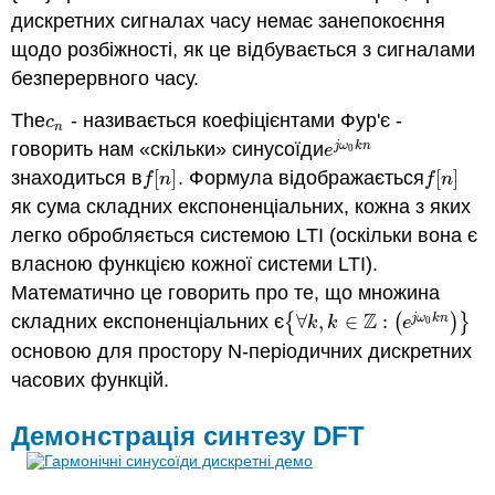
дискретних сигналах часу немає занепокоєння
щодо розбіжності, як це відбувається з сигналами
безперервного часу.
The
- називається коефіцієнтами Фур'є -
c
n
c
n
говорить нам «скільки» синусоїди
j
ω
k
n
e
j
ω
0
k
n
e
0
знаходиться в
[
]
. Формула відображається
[
]
f
[
n
]
f
[
n
]
f
n
f
n
як сума складних експоненціальних, кожна з яких
легко обробляється системою LTI (оскільки вона є
власною функцією кожної системи LTI).
Математично це говорить про те, що множина
Z
складних експоненціальних є
{
∀
,
∈
:
(
)
}
j
ω
k
n
{
∀
k
,
k
∈
Z
:
(
e
j
ω
0
k
n
)
}
k
k
e
0
основою для простору N-періодичних дискретних
часових функцій.
Демонстрація синтезу DFT