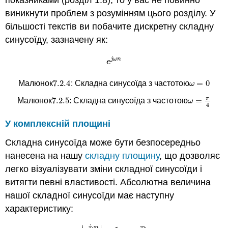
показниками (розділ 1.8), то у вас не повинно
виникнути проблем з розумінням цього розділу. У
більшості текстів ви побачите дискретну складну
синусоїду, зазначену як:
j
ω
n
e
j
ω
n
e
7.2.
4
=
0
Малюнок
: Складна синусоїда з частотою
7.2.
4
ω
=
0
ω
π
7.2.
5
=
Малюнок
: Складна синусоїда з частотою
7.2.
5
ω
=
π
4
ω
4
У комплексній площині
Складна синусоїда може бути безпосередньо
нанесена на нашу
складну площину
, що дозволяє
легко візуалізувати зміни складної синусоїди і
витягти певні властивості. Абсолютна величина
нашої складної синусоїди має наступну
характеристику:
j
ω
n