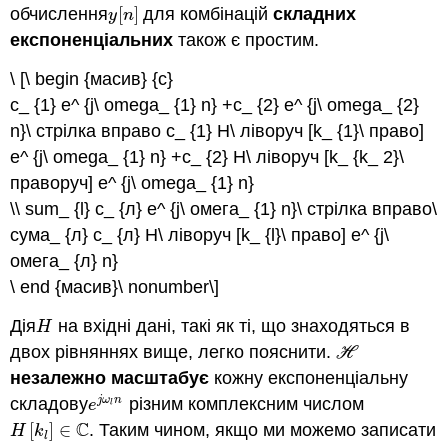
обчислення
[
]
для комбінацій
складних
y
[
n
]
y
n
експоненціальних
також є простим.
\ [\ begin {масив} {c}
c_ {1} e^ {j\ omega_ {1} n} +c_ {2} e^ {j\ omega_ {2}
n}\ стрілка вправо c_ {1} H\ ліворуч [k_ {1}\ право]
e^ {j\ omega_ {1} n} +c_ {2} Н\ ліворуч [k_ {k_ 2}\
праворуч] e^ {j\ omega_ {1} n}
\\ sum_ {l} c_ {л} e^ {j\ омега_ {1} n}\ стрілка вправо\
сума_ {л} с_ {л} Н\ ліворуч [k_ {l}\ право] e^ {j\
омега_ {л} n}
\ end {масив}\ nonumber\]
Дія
на вхідні дані, такі як ті, що знаходяться в
H
H
двох рівняннях вище, легко пояснити.
H
H
незалежно масштабує
кожну експоненціальну
складову
різним комплексним числом
j
ω
n
e
j
ω
l
n
e
l
C
[
]
∈
. Таким чином, якщо ми можемо записати
H
[
k
l
]
∈
C
H
k
l