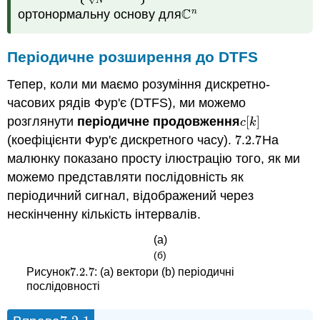
N
C
n
ортонормальну основу для
C
n
Періодичне розширення до DTFS
Тепер, коли ми маємо розуміння дискретно-
часових рядів Фур'є (DTFS), ми можемо
розглянути
періодичне продовження
[
]
c
[
k
]
c
k
(коефіцієнти Фур'є дискретного часу).
7.2.
7
На
7.2.
7
малюнку показано просту ілюстрацію того, як ми
можемо представляти послідовність як
періодичний сигнал, відображений через
нескінченну кількість інтервалів.
(а)
(б)
7.2.
7
Рисунок
: (a) вектори (b) періодичні
7.2.
7
послідовності