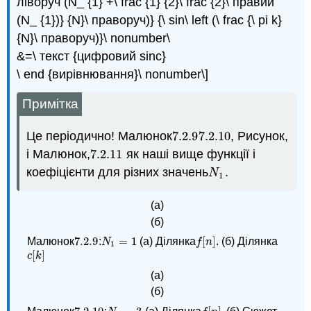
ліворуч (N_ {1} +\ frac {1} {2}\ frac {2}\ правий
(N_ {1})} {N}\ праворуч)} {\ sin\ left (\ frac {\ pi k}
{N}\ праворуч)}\ nonumber\
&=\ текст {цифровий sinc}
\ end {вирівнювання}\ nonumber\]
Примітка
Це періодично! Малюнок
7.2.
9
7.2.
10
, Рисунок,
7.2.
9
7.2.
10
і Малюнок,
7.2.
11
як наші вище функції і
7.2.
11
коефіцієнти для різних значень
.
N
1
N
1
(а)
(б)
7.2.
9
=
1
[
]
Малюнок
:
(а) Ділянка
. (б) Ділянка
7.2.
9
N
1
=
1
f
[
n
]
N
f
n
1
[
]
c
[
k
]
c
k
(а)
(б)