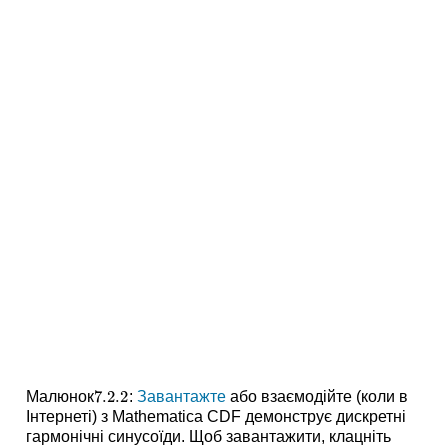
7.2.
2
Малюнок
:
Завантажте
або взаємодійте (коли в
7.2.
2
Інтернеті) з Mathematica CDF демонструє дискретні
гармонічні синусоїди. Щоб завантажити, клацніть