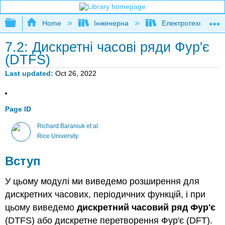
Expand/collapse global hierarchy
Home
Інженерна
Електротехніка
7.2: Дискретні часові ряди Фур'є
(DTFS)
Last updated
Oct 26, 2022
Page ID
Richard Baraniuk et al.
Rice University
Вступ
У цьому модулі ми виведемо розширення для
дискретних часових, періодичних функцій, і при
цьому виведемо
дискретний часовий ряд Фур'є
(DTFS) або дискретне перетворення Фур'є (DFT).