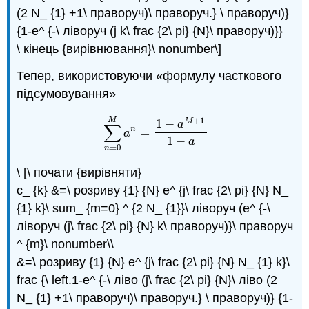
(2 N_ {1} +1\ праворуч)\ праворуч.} \ праворуч)}
{1-e^ {-\ ліворуч (j k\ frac {2\ pi} {N}\ праворуч)}}
\ кінець {вирівнювання}\ nonumber\]
Тепер, використовуючи «формулу часткового
підсумовування»
+
1
M
1
−
M
a
∑
n
=
∑
n
=
0
M
a
n
=
1
−
a
M
+
1
1
−
a
a
1
−
a
=
0
n
\ [\ почати {вирівняти}
c_ {k} &=\ розриву {1} {N} e^ {j\ frac {2\ pi} {N} N_
{1} k}\ sum_ {m=0} ^ {2 N_ {1}}\ ліворуч (e^ {-\
ліворуч (j\ frac {2\ pi} {N} k\ праворуч)}\ праворуч
^ {m}\ nonumber\\
&=\ розриву {1} {N} e^ {j\ frac {2\ pi} {N} N_ {1} k}\
frac {\ left.1-e^ {-\ ліво (j\ frac {2\ pi} {N}\ ліво (2
N_ {1} +1\ праворуч)\ праворуч.} \ праворуч)} {1-