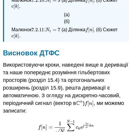
7.2.
10
=
3
[
]
Малюнок
:
(а) Ділянка
. (б) Сюжет
7.2.
10
N
1
=
3
f
[
n
]
N
f
n
1
[
]
.
c
[
k
]
c
k
(а)
(б)
7.2.
11
=
7
[
]
Малюнок
:
(а) Ділянка
. (б) Сюжет
7.2.
11
N
1
=
7
f
[
n
]
N
f
n
1
[
]
.
c
[
k
]
c
k
Висновок ДТФС
Використовуючи кроки, наведені вище в деривації
та наше попереднє розуміння гільбертових
просторів (розділ 15.4) та ортогональних
розширень (розділ 15.9), решта деривації є
автоматичною. З огляду на дискретно-часовий,
C
n
періодичний сигнал (вектор в
)
[
]
, ми можемо
C
n
f
[
n
]
f
n
записати:
−
1
N
1
∑
2
π
j
k
n
[
]
=
f
[
n
]
=
1
N
∑
k
=
0
N
−
1
c
k
e
j
2
π
w
k
n
f
n
c
e
−
−
w
k
√