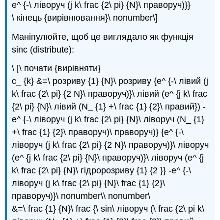
e^ {-\ ліворуч (j k\ frac {2\ pi} {N}\ праворуч)}}
\ кінець {вирівнювання}\ nonumber\]
Маніпулюйте, щоб це виглядало як функція
sinc (distribute):
\ [\ почати {вирівняти}
c_ {k} &=\ розриву {1} {N}\ розриву {e^ {-\ лівий (j
k\ frac {2\ pi} {2 N}\ праворуч)}\ лівий (e^ {j k\ frac
{2\ pi} {N}\ лівий (N_ {1} +\ frac {1} {2}\ правий}) -
e^ {-\ ліворуч (j k\ frac {2\ pi} {N}\ ліворуч (N_ {1}
+\ frac {1} {2}\ праворуч)\ праворуч)} {e^ {-\
ліворуч (j k\ frac {2\ pi} {2 N}\ праворуч)}\ ліворуч
(e^ {j k\ frac {2\ pi} {N}\ праворуч)}\ ліворуч (e^ {j
k\ frac {2\ pi} {N}\ гідророзриву {1} {2 }} -e^ {-\
ліворуч (j k\ frac {2\ pi} {N}\ frac {1} {2}\
праворуч)}\ nonumber\\ nonumber\
&=\ frac {1} {N}\ frac {\ sin\ ліворуч (\ frac {2\ pi k\