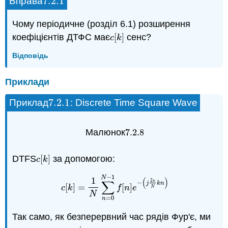
7.2.
1
Вправа
7.2.
1
Чому періодичне (розділ 6.1) розширення
коефіцієнтів ДТФС має
[
]
сенс?
c
[
k
]
c
k
Відповідь
Приклади
7.2.
1
Приклад
: Discrete Time Square Wave
7.2.
1
Малюнок
7.2.
8
7.2.
8
DTFS
[
]
за допомогою:
c
[
k
]
c
k
−
1
N
1
(
)
∑
2
κ
−
j
k
n
[
]
=
[
]
c
[
k
]
=
1
N
∑
n
=
0
N
−
1
f
[
n
]
e
−
(
j
2
κ
N
k
n
)
c
k
f
n
e
N
N
=
0
n
Так само, як безперервний час рядів Фур'є, ми