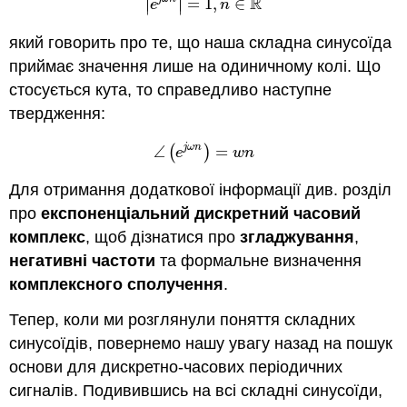
∣
∣
R
=
1
,
∈
|
e
j
ω
n
|
=
1
,
n
∈
R
∣
∣
e
n
який говорить про те, що наша складна синусоїда
приймає значення лише на одиничному колі. Що
стосується кута, то справедливо наступне
твердження:
j
ω
n
∠
(
)
=
∠
(
e
j
ω
n
)
=
w
n
e
w
n
Для отримання додаткової інформації див. розділ
про
експоненціальний дискретний часовий
комплекс
, щоб дізнатися про
згладжування
,
негативні частоти
та формальне визначення
комплексного сполучення
.
Тепер, коли ми розглянули поняття складних
синусоїдів, повернемо нашу увагу назад на пошук
основи для дискретно-часових періодичних
сигналів. Подивившись на всі складні синусоїди,