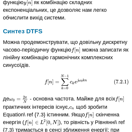
функцію
[
]
як комбінацію складних
y
[
n
]
y
n
експоненціальних, це дозволяє нам легко
обчислити вихід системи.
Синтез DTFS
Можна продемонструвати, що довільну дискретну
часово-періодичну функцію
[
]
можна записати як
f
[
n
]
f
n
лінійну комбінацію гармонічних комплексних
синусоїдів.
−
1
(7.2.1)
f
[
n
]
=
∑
k
=
0
N
−
1
c
k
e
j
ω
0
k
n
N
∑
j
ω
k
n
[
]
=
(7.2.1)
0
f
n
c
e
k
=
0
k
2
π
де
=
- основна частота. Майже для всіх
[
]
ω
0
=
2
π
N
f
[
n
]
ω
f
n
0
N
практичних інтересів існує,
щоб зробити
c
n
c
n
Equation\ ref {7.3} істинним. Якщо
[
]
скінченна
f
[
n
]
f
n
2
енергія (
[
]
∈
[
0
,
]
), то рівність у Рівнянні\ ref
f
[
n
]
∈
L
2
[
0
,
N
]
f
n
L
N
{7.3} тримається в сенсі зближення енергії; при