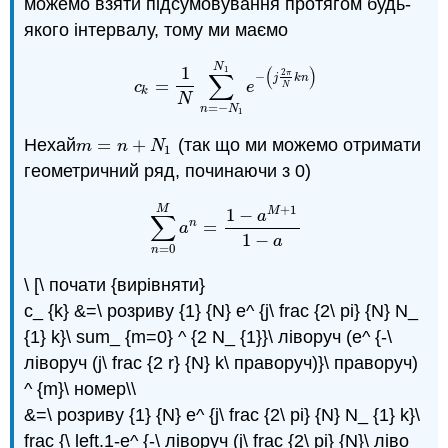
можемо взяти підсумовування протягом будь-
якого інтервалу, тому ми маємо
N
1
(
)
1
∑
2
π
−
j
k
n
=
c
k
=
1
N
∑
n
=
−
N
1
N
1
e
−
(
j
2
π
N
k
n
)
c
e
N
k
N
=
−
n
N
1
Нехай
=
+
(так що ми можемо отримати
m
=
n
+
N
1
m
n
N
1
геометричний ряд, починаючи з 0)
+
1
M
1
−
M
a
∑
n
=
∑
n
=
0
M
a
n
=
1
−
a
M
+
1
1
−
a
a
1
−
a
=
0
n
\ [\ почати {вирівняти}
c_ {k} &=\ розриву {1} {N} e^ {j\ frac {2\ pi} {N} N_
{1} k}\ sum_ {m=0} ^ {2 N_ {1}}\ ліворуч (e^ {-\
ліворуч (j\ frac {2 r} {N} k\ праворуч)}\ праворуч)
^ {m}\ номер\\
&=\ розриву {1} {N} e^ {j\ frac {2\ pi} {N} N_ {1} k}\
frac {\ left.1-e^ {-\ ліворуч (j\ frac {2\ pi} {N}\ ліво