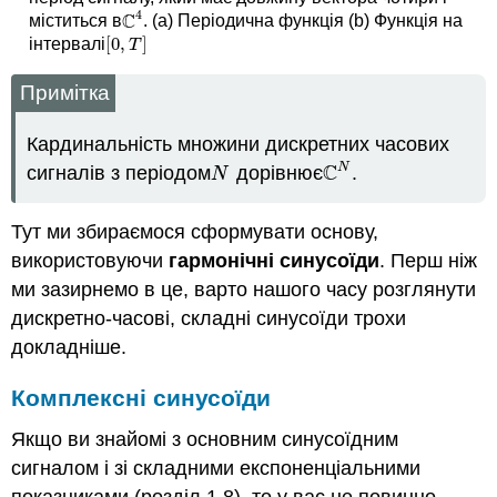
4
C
міститься в
. (a) Періодична функція (b) Функція на
C
4
[
0
,
]
інтервалі
[
0
,
T
]
T
Примітка
Кардинальність множини дискретних часових
C
N
сигналів з періодом
дорівнює
.
N
C
N
N
Тут ми збираємося сформувати основу,
використовуючи
гармонічні синусоїди
. Перш ніж
ми зазирнемо в це, варто нашого часу розглянути
дискретно-часові, складні синусоїди трохи
докладніше.
Комплексні синусоїди
Якщо ви знайомі з основним синусоїдним
сигналом і зі складними експоненціальними