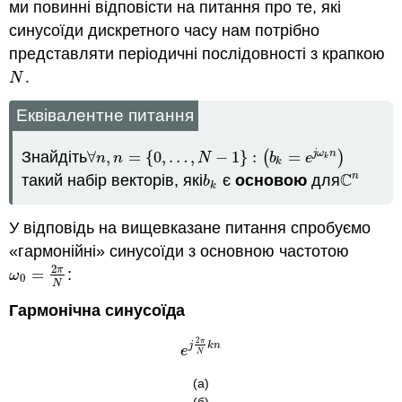
ми повинні відповісти на питання про те, які
синусоїди дискретного часу нам потрібно
представляти періодичні послідовності з крапкою
.
N
N
Еквівалентне питання
Знайдіть
∀
,
=
{
0
,
…
,
−
1
}
:
(
=
)
j
ω
n
∀
n
,
n
=
{
0
,
…
,
N
−
1
}
:
(
b
k
=
e
j
ω
k
n
)
n
n
N
b
e
k
k
C
n
такий набір векторів, які
є
основою
для
b
k
C
n
b
k
У відповідь на вищевказане питання спробуємо
«гармонійні» синусоїди з основною частотою
2
π
=
:
ω
0
=
2
π
N
ω
0
N
Гармонічна синусоїда
2
π
j
k
n
e
j
2
π
N
k
n
e
N
(а)