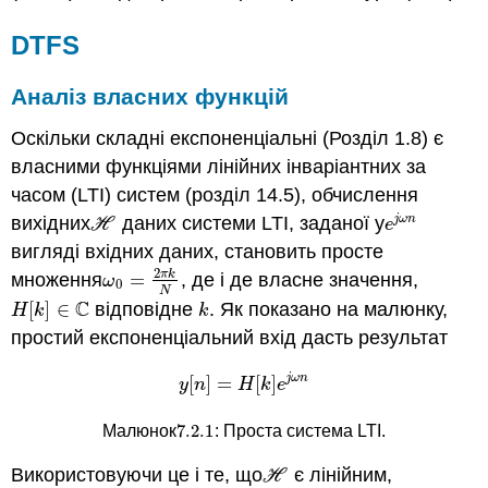
DTFS
Аналіз власних функцій
Оскільки складні експоненціальні (Розділ 1.8) є
власними функціями лінійних інваріантних за
часом (LTI) систем (розділ 14.5), обчислення
вихідних
даних системи LTI, заданої у
j
ω
n
H
e
j
ω
n
H
e
вигляді вхідних даних, становить просте
2
π
k
множення
=
, де і де власне значення,
ω
0
=
2
π
k
N
ω
0
N
C
[
]
∈
відповідне
. Як показано на малюнку,
H
[
k
]
∈
C
k
H
k
k
простий експоненціальний вхід дасть результат
j
ω
n
[
]
=
[
]
y
[
n
]
=
H
[
k
]
e
j
ω
n
y
n
H
k
e
7.2.
1
Малюнок
: Проста система LTI.
7.2.
1
Використовуючи це і те, що
є лінійним,
H
H