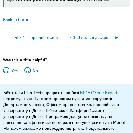
Back to top
7.1: Періодичні сигнали дискретного часу
7.3: Загальні дискретні серії Фур'є
Was this article helpful?
Yes
No
Бібліотеки LibreTexts працюють на базі
NICE CXone Expert
і
підтримуються Пілотним проектом відкритих підручників
Департаменту освіти, Офісом проректора Каліфорнійського
університету в Девісі, Бібліотекою Каліфорнійського
університету в Девісі, Програмою доступних рішень для
навчання Каліфорнійського державного університету та Merlot.
Ми також визнаємо попередню підтримку Національного