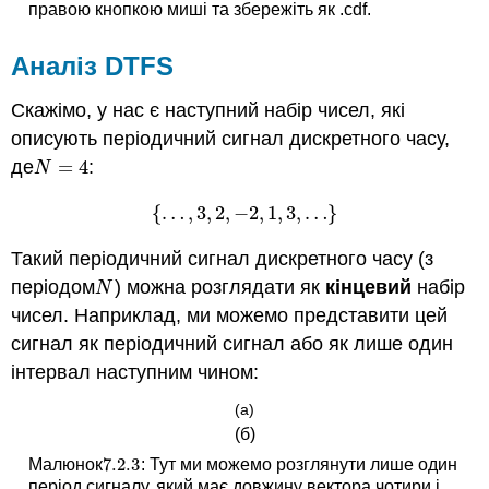
правою кнопкою миші та збережіть як .cdf.
Аналіз DTFS
Скажімо, у нас є наступний набір чисел, які
описують періодичний сигнал дискретного часу,
де
=
4
:
N
=
4
N
{
…
,
3
,
2
,
−
2
,
1
,
3
,
…
}
{
…
,
3
,
2
,
−
2
,
1
,
3
,
…
}
Такий періодичний сигнал дискретного часу (з
періодом
) можна розглядати як
кінцевий
набір
N
N
чисел. Наприклад, ми можемо представити цей
сигнал як періодичний сигнал або як лише один
інтервал наступним чином:
(а)
(б)
7.2.
3
Малюнок
: Тут ми можемо розглянути лише один
7.2.
3
період сигналу, який має довжину вектора чотири і