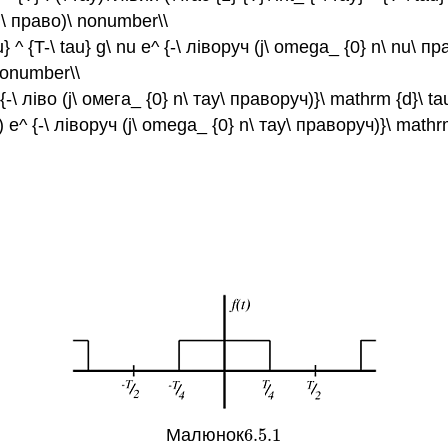
u\ право)\ nonumber\\
\ tau} ^ {T-\ tau} g\ nu e^ {-\ ліворуч (j\ omega_ {0} n\ nu
nonumber\\
 e^ {-\ ліво (j\ омега_ {0} n\ тау\ праворуч)}\ mathrm {d}\ 
 тау) e^ {-\ ліворуч (j\ omega_ {0} n\ тау\ праворуч)}\ ma
Малюнок
6.5.
1
6.5.
1