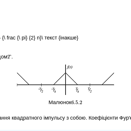
)} {\ frac {\ pi} {2} n}\ текст {інакше}
дом
.
T
T
Малюнок
6.5.
2
6.5.
2
ння квадратного імпульсу з собою. Коефіцієнти Фур'є