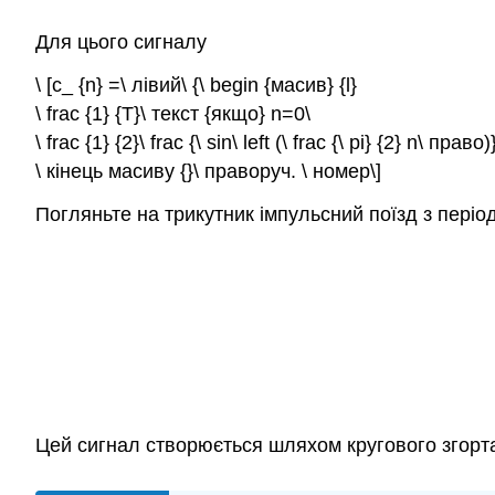
Для цього сигналу
\ [c_ {n} =\ лівий\ {\ begin {масив} {l}
\ frac {1} {T}\ текст {якщо} n=0\
\ frac {1} {2}\ frac {\ sin\ left (\ frac {\ pi} {2} n\ право
\ кінець масиву {}\ праворуч. \ номер\]
Погляньте на трикутник імпульсний поїзд з періо
Цей сигнал створюється шляхом кругового згорта