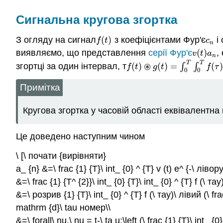
Сигнальна кругова згортка
З огляду на сигнал
(
)
з коефіцієнтами Фур'є
і 
f
(
t
)
c
n
f
t
c
n
виявляємо, що представлення
серії Фур'є
(
)
,
v
(
t
)
a
n
v
t
a
n
T
T
⊛
згортці за один інтервал, т
(
)
(
)
=
∫
∫
(
)
f
(
t
)
⊛
g
(
t
)
=
∫
0
T
∫
0
T
f
(
τ
)
g
(
t
−
τ
f
t
g
t
f
τ
0
0
Примітка
Кругова згортка у часовій області еквівалентна
Це доведено наступним чином
\ [\ почати {вирівняти}
a_ {n} &=\ frac {1} {T}\ int_ {0} ^ {T} v (t) e^ {-\ лі
&=\ frac {1} {T^ {2}}\ int_ {0} {T}\ int_ {0} ^ {T} f (\ 
&=\ розрив {1} {T}\ int_ {0} ^ {T} f (\ тау)\ лівий (\ fr
mathrm {d}\ tau номер\\
&=\ forall\ nu,\ nu = t-\ ta u:\left (\ frac {1} {T}\ int_ {