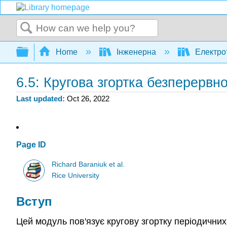
Search
Expand/collapse global hierarchy
Home
Інженерна
Електро
6.5: Кругова згортка безперервн
Last updated
Oct 26, 2022
Page ID
Richard Baraniuk et al.
Rice University
Вступ
Цей модуль пов'язує кругову згортку періодичних 