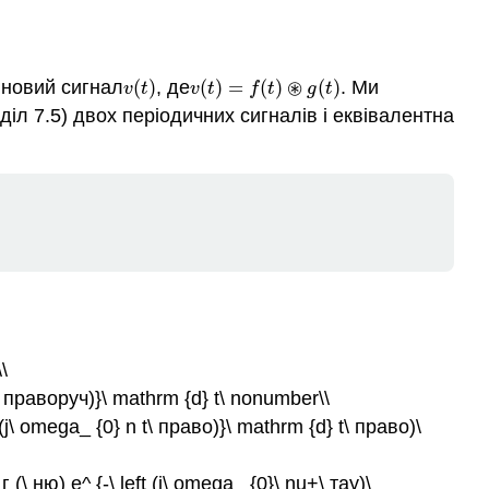
⊛
 новий сигнал
(
)
, де
(
)
=
(
)
(
)
. Ми
v
(
t
)
v
(
t
)
=
f
(
t
)
⊛
g
(
t
)
v
t
v
t
f
t
g
t
зділ 7.5) двох періодичних сигналів і еквівалентна
\
 n t\ праворуч)}\ mathrm {d} t\ nonumber\\
руч (j\ omega_ {0} n t\ право)}\ mathrm {d} t\ право)\
u} г (\ ню) e^ {-\ left (j\ omega_ {0}\ nu+\ тау)\