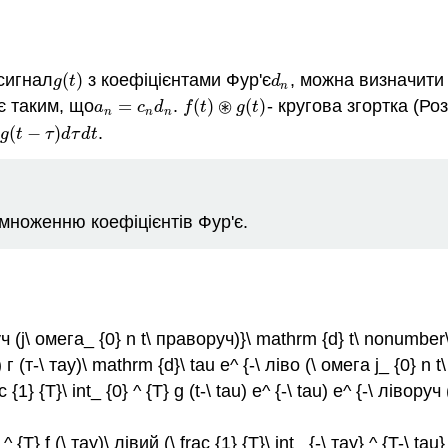
сигнал
(
)
з коефіцієнтами Фур'є
, можна визначити
g
(
t
)
d
n
g
t
d
n
⊛
 є таким, що
=
.
(
)
(
)
- кругова згортка (Ро
a
n
=
c
n
d
n
f
(
t
)
⊛
g
(
t
)
a
c
d
f
t
g
t
n
n
n
(
−
)
.
)
d
τ
d
t
g
t
τ
d
τ
d
t
 множенню коефіцієнтів Фур'є.
воруч (j\ омега_ {0} n t\ праворуч)}\ mathrm {d} t\ nonumber\
тау) г (т-\ тау)\ mathrm {d}\ tau e^ {-\ ліво (\ омега j_ {0}
ac {1} {T}\ int_ {0} ^ {T} g (t-\ tau) e^ {-\ tau) e^ {-\ ліво
0} ^ {T} f (\ тау)\ лівий (\ frac {1} {T}\ int_ {-\ тау} ^ {T-\ ta