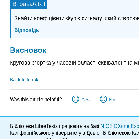
6.5.
1
Вправа
6.5.
1
Знайти коефіцієнти Фур'є сигналу, який створює
Відповідь
Висновок
Кругова згортка у часовій області еквівалентна м
Back to top
Was this article helpful?
Yes
No
Бібліотеки LibreTexts працюють на базі
NICE CXone Exp
Каліфорнійського університету в Девісі, Бібліотекою К