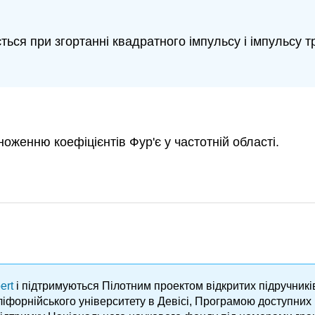
ться при згортанні квадратного імпульсу і імпульсу т
ноженню коефіцієнтів Фур'є у частотній області.
ert
і підтримуються Пілотним проектом відкритих підручник
аліфорнійського університету в Девісі, Програмою доступни