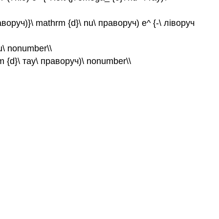
\ праворуч)}\ mathrm {d}\ nu\ праворуч) e^ {-\ ліворуч
tau\ nonumber\\
thrm {d}\ тау\ праворуч)\ nonumber\\