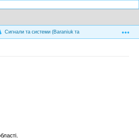
Exp
Сигнали та системи (Baraniuk та ін.)
6: Безперер
бласті.