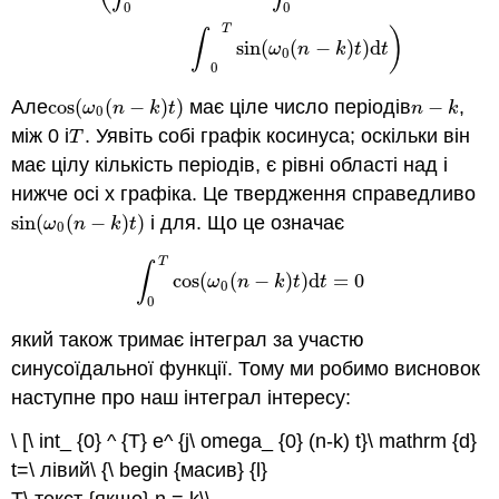
0
0
T
)
∫
sin
(
(
−
)
)
d
ω
n
k
t
t
0
0
Але
cos
(
(
−
)
)
має ціле число періодів
−
,
cos
(
ω
0
(
n
−
k
)
t
)
n
−
k
ω
n
k
t
n
k
0
між 0 і
. Уявіть собі графік косинуса; оскільки він
T
T
має цілу кількість періодів, є рівні області над і
нижче осі x графіка. Це твердження справедливо
sin
(
(
−
)
)
і для. Що це означає
sin
(
ω
0
(
n
−
k
)
t
)
ω
n
k
t
0
T
∫
cos
(
(
−
)
)
d
=
0
∫
0
T
cos
(
ω
0
(
n
−
k
)
t
)
d
t
=
0
ω
n
k
t
t
0
0
який також тримає інтеграл за участю
синусоїдальної функції. Тому ми робимо висновок
наступне про наш інтеграл інтересу:
\ [\ int_ {0} ^ {T} e^ {j\ omega_ {0} (n-k) t}\ mathrm {d}
t=\ лівий\ {\ begin {масив} {l}
T\ текст {якщо} n = k\\