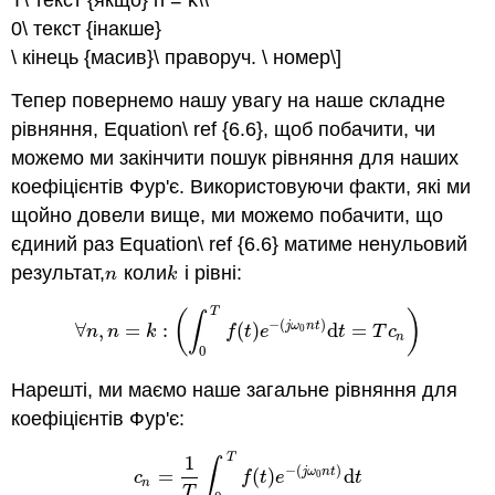
0\ текст {інакше}
\ кінець {масив}\ праворуч. \ номер\]
Тепер повернемо нашу увагу на наше складне
рівняння, Equation\ ref {6.6}, щоб побачити, чи
можемо ми закінчити пошук рівняння для наших
коефіцієнтів Фур'є. Використовуючи факти, які ми
щойно довели вище, ми можемо побачити, що
єдиний раз Equation\ ref {6.6} матиме ненульовий
результат,
коли
і рівні:
n
k
n
k
T
(
)
∫
−
(
)
j
ω
n
t
∀
,
=
:
(
)
d
=
∀
n
,
n
=
k
:
(
∫
0
T
f
(
t
)
e
−
(
j
ω
0
n
t
)
d
t
=
T
c
n
)
0
n
n
k
f
t
e
t
T
c
n
0
Нарешті, ми маємо наше загальне рівняння для
коефіцієнтів Фур'є:
T
1
∫
−
(
)
j
ω
n
t
=
(
)
d
c
n
=
1
T
∫
0
T
f
(
t
)
e
−
(
j
ω
0
n
t
)
d
t
0
c
f
t
e
t
n
T