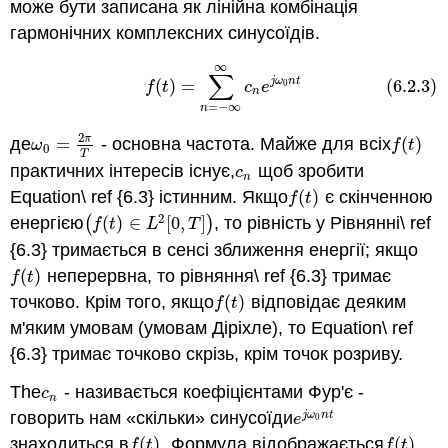
може бути записана як лінійна комбінація
гармонічних комплексних синусоїдів.
∞
(6.2.3)
f
(
t
)
=
∑
n
=
−
∞
∞
c
n
e
j
ω
0
n
t
∑
j
ω
n
t
(
)
=
(6.2.3)
0
f
t
c
e
n
=
−
∞
n
2
π
де
=
- основна частота. Майже для всіх
(
)
ω
0
=
2
π
T
f
(
t
)
ω
f
t
0
T
практичних інтересів існує,
щоб зробити
c
n
c
n
Equation\ ref {6.3} істинним. Якщо
(
)
є скінченною
f
(
t
)
f
t
2
енергією
(
(
)
∈
[
0
,
]
)
, то рівність у Рівнянні\ ref
(
f
(
t
)
∈
L
2
[
0
,
T
]
)
f
t
L
T
{6.3} тримається в сенсі зближення енергії; якщо
(
)
неперервна, то рівняння\ ref {6.3} тримає
f
(
t
)
f
t
точково. Крім того, якщо
(
)
відповідає деяким
f
(
t
)
f
t
м'яким умовам (умовам Діріхле), то Equation\ ref
{6.3} тримає точково скрізь, крім точок розриву.
The
- називається коефіцієнтами Фур'є -
c
n
c
n
говорить нам «скільки» синусоїди
j
ω
n
t
e
j
ω
0
n
t
e
0
знаходиться в
(
)
. Формула відображається
(
)
f
(
t
)
f
(
t
)
f
t
f
t