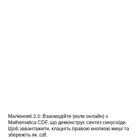
6.2.
2
Малюнок
: Взаємодійте (коли онлайн) з
6.2.
2
Mathematica CDF, що демонструє синтез синусоїди.
Щоб завантажити, клацніть правою кнопкою миші та
збережіть як .cdf.