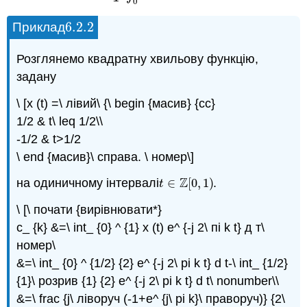
0
6.2.
2
Приклад
6.2.
2
Розглянемо квадратну хвильову функцію,
задану
\ [x (t) =\ лівий\ {\ begin {масив} {cc}
1/2 & t\ leq 1/2\\
-1/2 & t>1/2
\ end {масив}\ справа. \ номер\]
Z
на одиничному інтервалі
∈
[
0
,
1
)
.
t
∈
Z
[
0
,
1
)
t
\ [\ почати {вирівнювати*}
c_ {k} &=\ int_ {0} ^ {1} x (t) e^ {-j 2\ пі k t} д т\
номер\
&=\ int_ {0} ^ {1/2} {2} e^ {-j 2\ pi k t} d t-\ int_ {1/2}
{1}\ розрив {1} {2} e^ {-j 2\ pi k t} d t\ nonumber\\
&=\ frac {j\ ліворуч (-1+e^ {j\ pi k}\ праворуч)} {2\