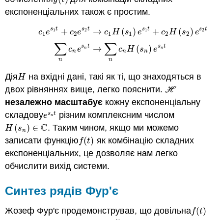
експоненціальних також є простим.
s
t
s
t
s
t
s
t
+
→
(
)
+
(
)
(
(6.2.1)
c
1
e
s
1
t
+
c
2
e
s
2
t
→
c
1
H
(
s
1
)
e
s
1
t
+
c
2
H
(
s
2
)
e
s
2
t
(6.2.2
1
2
1
2
c
e
c
e
c
H
s
e
c
H
s
e
1
2
1
1
2
2
∑
∑
s
t
s
t
→
(
)
(
c
e
c
H
s
e
n
n
n
n
n
n
n
Дія
на вхідні дані, такі як ті, що знаходяться в
H
H
двох рівняннях вище, легко пояснити.
H
H
незалежно масштабує
кожну експоненціальну
складову
різним комплексним числом
s
t
e
s
n
t
e
n
C
(
)
∈
. Таким чином, якщо ми можемо
H
(
s
n
)
∈
C
H
s
n
записати функцію
(
)
як комбінацію складних
f
(
t
)
f
t
експоненціальних, це дозволяє нам легко
обчислити вихід системи.
Синтез рядів Фур'є
Жозеф Фур'є продемонстрував, що довільна
(
)
f
(
t
)
f
t