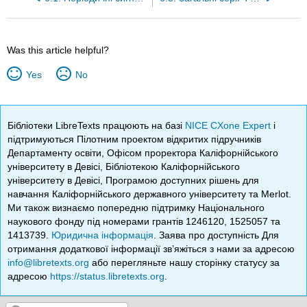
Was this article helpful?
Yes
No
Бібліотеки LibreTexts працюють на базі
NICE CXone Expert
і
підтримуються Пілотним проектом відкритих підручників
Департаменту освіти, Офісом проректора Каліфорнійського
університету в Девісі, Бібліотекою Каліфорнійського
університету в Девісі, Програмою доступних рішень для
навчання Каліфорнійського державного університету та Merlot.
Ми також визнаємо попередню підтримку Національного
наукового фонду під номерами грантів 1246120, 1525057 та
1413739.
Юридична інформація
. Заява про доступність Для
отримання додаткової інформації зв’яжіться з нами за адресою
info@libretexts.org
або перегляньте нашу сторінку статусу за
адресою
https://status.libretexts.org
.