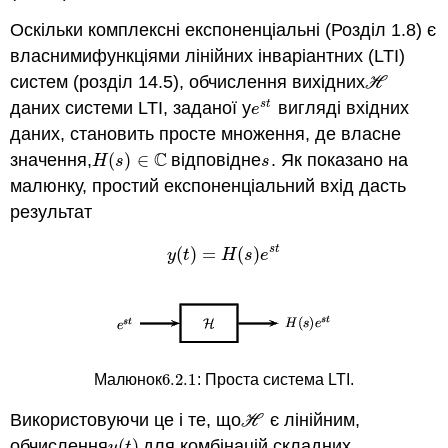
Оскільки комплексні експоненціальні (Розділ 1.8) є
власнимифункціями лінійних інваріантних (LTI)
систем (розділ 14.5), обчислення вихідних
H
H
даних системи LTI, заданої у
вигляді вхідних
s
t
e
s
t
e
даних, становить просте множення, де власне
C
значення,
(
)
∈
відповідне
. Як показано на
H
(
s
)
∈
C
s
H
s
s
малюнку, простий експоненціальний вхід дасть
результат
s
t
(
)
=
(
)
y
(
t
)
=
H
(
s
)
e
s
t
y
t
H
s
e
6.2.
1
Малюнок
: Проста система LTI.
6.2.
1
Використовуючи це і те, що
є лінійним,
H
H
обчислення
(
)
для комбінацій складних
y
(
t
)
y
t