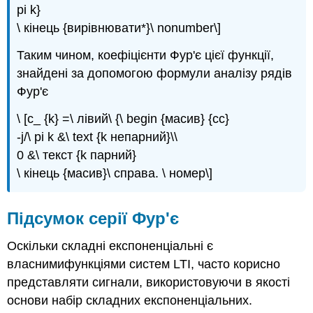
pi k}
\ кінець {вирівнювати*}\ nonumber\]
Таким чином, коефіцієнти Фур'є цієї функції,
знайдені за допомогою формули аналізу рядів
Фур'є
\ [c_ {k} =\ лівий\ {\ begin {масив} {cc}
-j/\ pi k &\ text {k непарний}\\
0 &\ текст {k парний}
\ кінець {масив}\ справа. \ номер\]
Підсумок серії Фур'є
Оскільки складні експоненціальні є
власнимифункціями систем LTI, часто корисно
представляти сигнали, використовуючи в якості
основи набір складних експоненціальних.