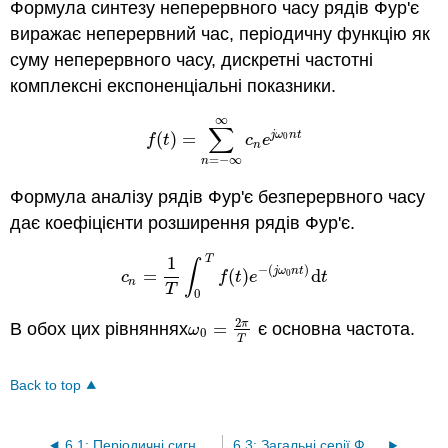
Формула синтезу неперервного часу рядів Фур'є
виражає неперервний час, періодичну функцію як
суму неперервного часу, дискретні частотні
комплексні експоненціальні показники.
∞
∑
j
ω
n
t
(
)
=
f
(
t
)
=
∑
n
=
−
∞
∞
c
n
e
j
ω
0
n
t
0
f
t
c
e
n
=
−
∞
n
Формула аналізу рядів Фур'є безперервного часу
дає коефіцієнти розширення рядів Фур'є.
T
1
∫
−
(
)
j
ω
n
t
=
(
)
d
c
n
=
1
T
∫
0
T
f
(
t
)
e
−
(
j
ω
0
n
t
)
d
t
0
c
f
t
e
t
n
T
0
2
π
В обох цих рівняннях
=
є основна частота.
ω
0
=
2
π
T
ω
0
T
Back to top
6.1: Періодичні сигнали безперервного часу
6.3: Загальні серії Фур'є