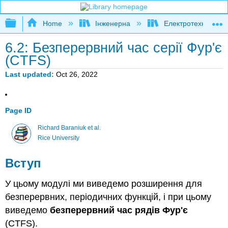
Expand/collapse global hierarchy
Home
Інженерна
Електротехніка
6.2: Безперервний час серії Фур'є
(CTFS)
Last updated
Oct 26, 2022
Page ID
Richard Baraniuk et al.
Rice University
Вступ
У цьому модулі ми виведемо розширення для
безперервних, періодичних функцій, і при цьому
виведемо
безперервний час рядів Фур'є
(CTFS).