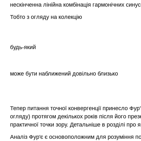
нескінченна лінійна комбінація гармонічних сину
Тобто з огляду на колекцію
будь-який
може бути наближений довільно близько
Тепер питання точної конвергенції принесло Фур'
огляду) протягом декількох років після його презе
практичної точки зору. Детальніше в розділі про 
Аналіз Фур'є є основоположним для розуміння пов