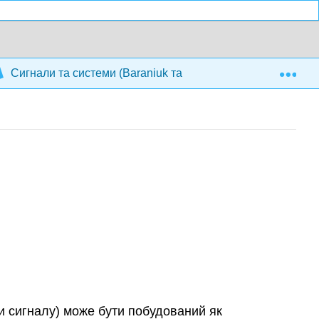
Exp
Сигнали та системи (Baraniuk та ін.)
5: Вступ до 
ни сигналу) може бути побудований як