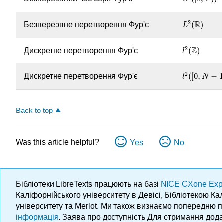
2
R
(
)
Безперервне перетворення Фур'є
L
2
(
R
)
L
2
Z
(
)
Дискретне перетворення Фур'є
l
2
(
Z
)
l
2
(
[
0
,
−
Дискретне перетворення Фур'є
l
2
(
[
0
,
N
−
1
]
)
l
N
Back to top
Was this article helpful?
Yes
No
Бібліотеки LibreTexts працюють на базі
NICE CXone Exp
Каліфорнійського університету в Девісі, Бібліотекою К
університету та Merlot. Ми також визнаємо попередню 
інформація
. Заява про доступність Для отримання дода