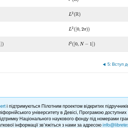
2
R
(
)
L
2
(
R
)
L
2
(
[
0
,
2
)
)
L
2
(
[
0
,
2
π
)
)
L
π
2
1
]
)
(
[
0
,
−
1
]
)
l
2
(
[
0
,
N
−
1
]
)
l
N
5: Вступ д
ert
і підтримуються Пілотним проектом відкритих підручник
аліфорнійського університету в Девісі, Програмою доступни
підтримку Національного наукового фонду під номерами гра
ткової інформації зв’яжіться з нами за адресою
info@librete