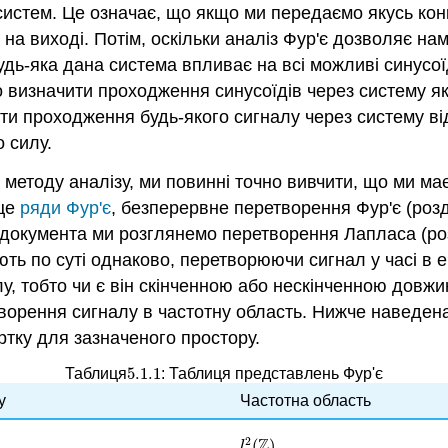
2) систем. Це означає, що якщо ми передаємо якусь кон
на виході. Потім, оскільки аналіз Фур'є дозволяє нам
будь-яка дана система впливає на всі можливі синусої
мо визначити проходження синусоїдів через систему 
и проходження будь-якого сигналу через систему від 
о силу.
 методу аналізу, ми повинні точно вивчити, що ми має
 це
ряди Фур'є
, безперервне перетворення Фур'є (розд
 документа ми розглянемо перетворення Лапласа (роз
ють по суті однаково, перетворюючи сигнал у часі в е
у, тобто чи є він скінченною або нескінченною довжи
творення сигналу в частотну область. Нижче наведена
ртку для зазначеного простору.
5.1.
1
Таблиця
: Таблиця представлень Фур'є
5.1.
1
у
Частотна область
2
Z
(
)
l
2
(
Z
)
l