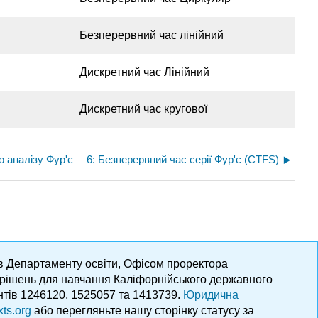
Безперервний час лінійний
Дискретний час Лінійний
Дискретний час кругової
о аналізу Фур'є
6: Безперервний час серії Фур'є (CTFS)
ів Департаменту освіти, Офісом проректора
х рішень для навчання Каліфорнійського державного
нтів 1246120, 1525057 та 1413739.
Юридична
xts.org
або перегляньте нашу сторінку статусу за