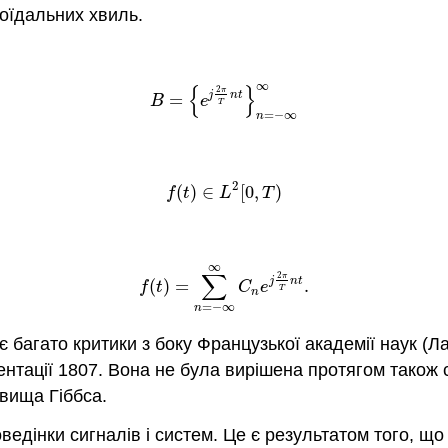
соїдальних хвиль.
∞
{
}
2
π
j
n
t
=
B
=
{
e
j
2
π
T
n
t
}
n
=
−
∞
∞
B
e
T
=
−
∞
n
2
(
)
∈
[
0
,
)
f
(
t
)
∈
L
2
[
0
,
T
)
f
t
L
T
∞
∑
2
π
j
n
t
(
)
=
.
f
(
t
)
=
∑
n
=
−
∞
∞
C
n
e
j
2
π
T
n
t
.
f
t
C
e
T
n
=
−
∞
n
є багато критики з боку Французької академії наук (
нтації 1807. Вона не була вирішена протягом також сто
явища Гіббса.
едінки сигналів і систем. Це є результатом того, що