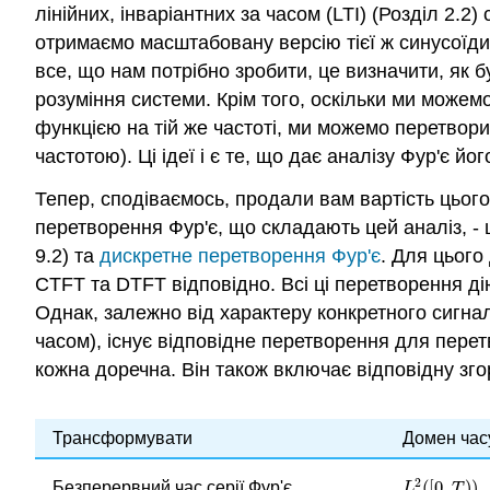
лінійних, інваріантних за часом (LTI) (Розділ 2.
отримаємо масштабовану версію тієї ж синусоїди 
все, що нам потрібно зробити, це визначити, як 
розуміння системи. Крім того, оскільки ми може
функцією на тій же частоті, ми можемо перетворит
частотою). Ці ідеї і є те, що дає аналізу Фур'є йог
Тепер, сподіваємось, продали вам вартість цього
перетворення Фур'є, що складають цей аналіз, -
9.2) та
дискретне перетворення Фур'є
. Для цього
CTFT та DTFT відповідно. Всі ці перетворення ді
Однак, залежно від характеру конкретного сигнал
часом), існує відповідне перетворення для пере
кожна доречна. Він також включає відповідну зго
Трансформувати
Домен час
2
(
[
0
,
)
)
Безперервний час серії Фур'є
L
2
(
[
0
,
T
)
)
L
T