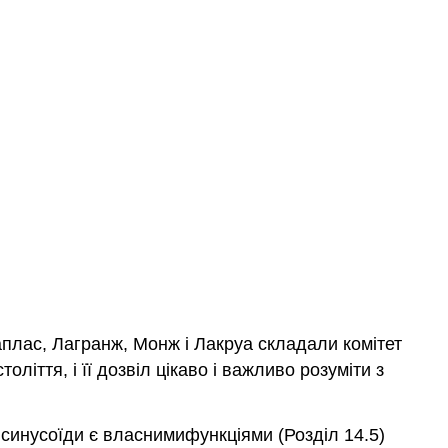
Лаплас, Лагранж, Монж і Лакруа складали комітет
ліття, і її дозвіл цікаво і важливо розуміти з
 синусоїди є власнимифункціями (Розділ 14.5)