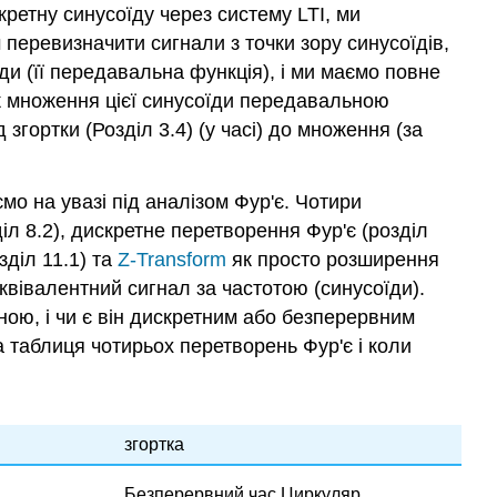
кретну синусоїду через систему LTI, ми
 перевизначити сигнали з точки зору синусоїдів,
ди (її передавальна функція), і ми маємо повне
як множення цієї синусоїди передавальною
згортки (Розділ 3.4) (у часі) до множення (за
мо на увазі під аналізом Фур'є. Чотири
іл 8.2), дискретне перетворення Фур'є (розділ
діл 11.1) та
Z-Transform
як просто розширення
квівалентний сигнал за частотою (синусоїди).
ною, і чи є він дискретним або безперервним
 таблиця чотирьох перетворень Фур'є і коли
згортка
Безперервний час Циркуляр