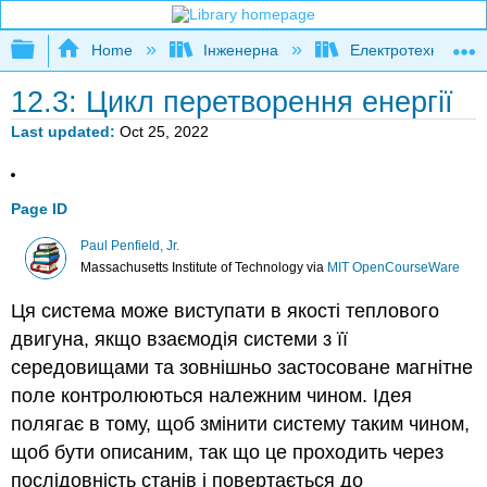
Expand/collapse global hierarchy
Home
Інженерна
Електротехніка
12.3: Цикл перетворення енергії
Last updated
Oct 25, 2022
Page ID
Paul Penfield, Jr.
Massachusetts Institute of Technology
via
MIT OpenCourseWare
Ця система може виступати в якості теплового
двигуна, якщо взаємодія системи з її
середовищами та зовнішньо застосоване магнітне
поле контролюються належним чином. Ідея
полягає в тому, щоб змінити систему таким чином,
щоб бути описаним, так що це проходить через
послідовність станів і повертається до