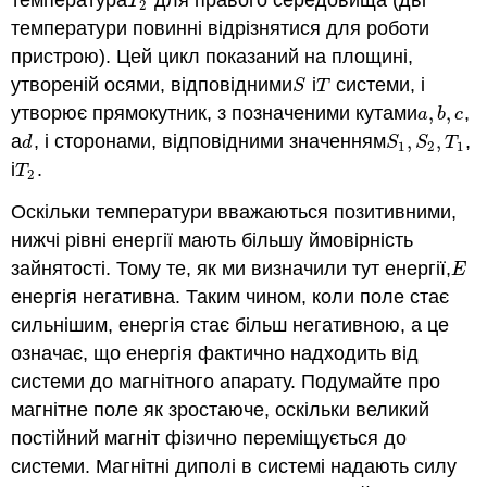
температура
для правого середовища (дві
T
2
T
2
температури повинні відрізнятися для роботи
пристрою). Цей цикл показаний на площині,
утвореній осями, відповідними
і
системи, і
S
T
S
T
утворює прямокутник, з позначеними кутами
,
,
,
a
,
b
,
c
a
b
c
а
, і сторонами, відповідними значенням
,
,
,
d
S
1
,
S
2
,
T
1
d
S
S
T
1
2
1
і
.
T
2
T
2
Оскільки температури вважаються позитивними,
нижчі рівні енергії мають більшу ймовірність
зайнятості. Тому те, як ми визначили тут енергії,
E
E
енергія негативна. Таким чином, коли поле стає
сильнішим, енергія стає більш негативною, а це
означає, що енергія фактично надходить від
системи до магнітного апарату. Подумайте про
магнітне поле як зростаюче, оскільки великий
постійний магніт фізично переміщується до
системи. Магнітні диполі в системі надають силу