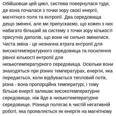
Обійшовши цей цикл, система повернулася туди,
де вона почалася з точки зору своєї енергії,
магнітного поля та ентропії. Два середовища
дещо змінені, але ми припускаємо, що кожен з них
набагато більший за систему з точки зору кількості
присутніх диполів, що вони не сильно змінилися.
Чиста зміна - це незначна втрата ентропії для
високотемпературного середовища та посилення
рівної кількості ентропії для
низькотемпературного середовища. Оскільки вони
знаходяться при різних температурах, енергія, яка
передається, коли відбувається тепловий потік,
різна - вона пропорційна температурі, і тому
більше енергії залишає високотемпературне
середовище, ніж йде в низькотемпературне
середовище. Різниця полягає в чистій негативній
роботі, яка проявляється як енергія на магнітному