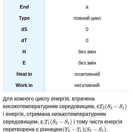
a
повний цикл
0
0
без змін
без змін
позитивний
негативний
Для кожного циклу енергія, втрачена
високотемпературним середовищем, є
(
−
)
T
2
(
S
2
−
S
1
)
T
S
S
2
2
1
і енергія, отримана низькотемпературним
середовищем, є,
(
−
)
і тому чиста енергія
T
1
(
S
2
−
S
1
)
T
S
S
1
2
1
перетворена є різницею
(
−
)
(
−
)
.
(
T
2
−
T
1
)
(
S
2
−
S
1
)
T
T
S
S
2
1
2
1