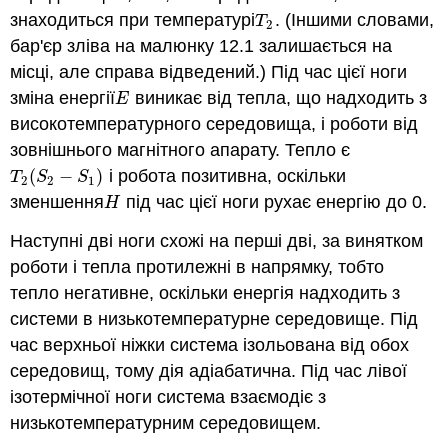
знаходиться при температурі
. (Іншими словами,
T
2
T
2
бар'єр зліва на малюнку 12.1 залишається на
місці, але справа відведений.) Під час цієї ноги
зміна енергії
виникає від тепла, що надходить з
E
E
високотемпературного середовища, і роботи від
зовнішнього магнітного апарату. Тепло є
(
−
)
і робота позитивна, оскільки
T
2
(
S
2
−
S
1
)
T
S
S
2
2
1
зменшення
під час цієї ноги рухає енергію до 0.
H
H
Наступні дві ноги схожі на перші дві, за винятком
роботи і тепла протилежні в напрямку, тобто
тепло негативне, оскільки енергія надходить з
системи в низькотемпературне середовище. Під
час верхньої ніжки система ізольована від обох
середовищ, тому дія адіабатична. Під час лівої
ізотермічної ноги система взаємодіє з
низькотемпературним середовищем.