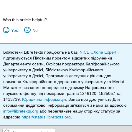
Was this article helpful?
Yes
No
Бібліотеки LibreTexts працюють на базі
NICE CXone Expert
і
підтримуються Пілотним проектом відкритих підручників
Департаменту освіти, Офісом проректора Каліфорнійського
університету в Девісі, Бібліотекою Каліфорнійського
університету в Девісі, Програмою доступних рішень для
навчання Каліфорнійського державного університету та Merlot.
Ми також визнаємо попередню підтримку Національного
наукового фонду під номерами грантів 1246120, 1525057 та
1413739.
Юридична інформація
. Заява про доступність Для
отримання додаткової інформації зв’яжіться з нами за адресою
info@libretexts.org
або перегляньте нашу сторінку статусу за
адресою
https://status.libretexts.org
.