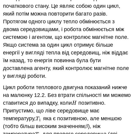
початкового стану. Це являє собою один цикл,
який потім можна повторити багато разів.
Протягом одного циклу тепло обмінюється з
двома середовищами, і робота обмінюється між
системою і агентом, що контролює магнітне поле.
Якщо система за один цикл отримує більше
енергії у вигляді тепла від середовищ, ніж віддає
їм назад, то енергія повинна була бути
доставлена агенту, який контролює магнітне поле
у вигляді роботи.
Цикл роботи теплового двигуна показаний нижче
на малюнку 12.2. Без втрати спільності ми можемо
ставитися до випадку, коли
позитивно.
H
H
Припустимо, що ліве середовище має
температуру,
яка є позитивною, але меншою
T
1
T
1
(тобто більш високим значенням
), ніж
β
β