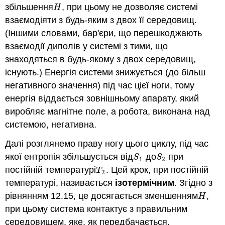
збільшення
, при цьому не дозволяє системі
H
H
взаємодіяти з будь-яким з двох її середовищ.
(Іншими словами, бар'єри, що перешкоджають
взаємодії диполів у системі з тими, що
знаходяться в будь-якому з двох середовищ,
існують.) Енергія системи знижується (до більш
негативного значення) під час цієї ноги, тому
енергія віддається зовнішньому апарату, який
виробляє магнітне поле, а робота, виконана над
системою, негативна.
Далі розглянемо праву ногу цього циклу, під час
якої ентропія збільшується від
до
при
S
1
S
2
S
S
1
2
постійній температурі
. Цей крок, при постійній
T
2
T
2
температурі, називається
ізотермічним
. Згідно з
рівнянням 12.15, це досягається зменшенням
,
H
H
при цьому система контактує з правильним
середовищем, яке, як передбачається,