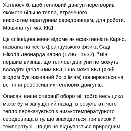
Хотілося б, щоб тепловий двигун перетворив
якомога більше тепла, втраченого
високотемпературним середовищем, для роботи.
Машина тут має ККД
Це співвідношення відоме як ефективність Карно,
названа на честь французького фізика Саді
3
Ніколя Леонарда Карно (1796 - 1832).
Він
3
першим визнав, що теплові двигуни не можуть
володіти ідеальним ККД, і що межа ККД (який
згодом був названий його ім'ям) поширюється на
всі типи реверсивних теплових двигунів.
Описані вище операції оборотні, тобто весь цикл
може бути запущений назад, в результаті чого
тепло перекачується з низькотемпературного
середовища в ту, що знаходиться при високій
температурі. Ця дія не відбувається природним