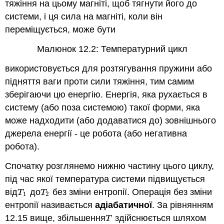
тяжіння на цьому магніті, щоб тягнути його до
системи, і ця сила на магніті, коли він
переміщується, може бути
Малюнок 12.2: Температурний цикл
використовується для розтягування пружини або
підняття ваги проти сили тяжіння, тим самим
зберігаючи цю енергію. Енергія, яка рухається в
систему (або поза системою) такої форми, яка
може надходити (або додаватися до) зовнішнього
джерела енергії - це робота (або негативна
робота).
Спочатку розглянемо нижню частину цього циклу,
під час якої температура системи підвищується
від
до
без зміни ентропії. Операція без зміни
T
1
T
2
T
T
1
2
ентропії називається
адіабатичної
. За рівнянням
12.15 вище, збільшення
здійснюється шляхом
T
T