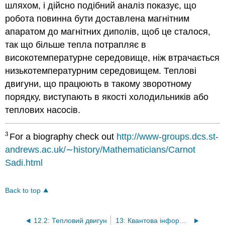
шляхом, і дійсно подібний аналіз показує, що
робота повинна бути доставлена магнітним
апаратом до магнітних диполів, щоб це сталося,
так що більше тепла потрапляє в
високотемпературне середовище, ніж втрачається
низькотемпературним середовищем. Теплові
двигуни, що працюють в такому зворотному
порядку, виступають в якості холодильників або
теплових насосів.
3
For a biography check out
http://www-groups.dcs.st-
3
andrews.ac.uk/∼history/Mathematicians/Carnot
Sadi.html
Back to top
12.2: Тепловий двигун
13: Квантова інформація