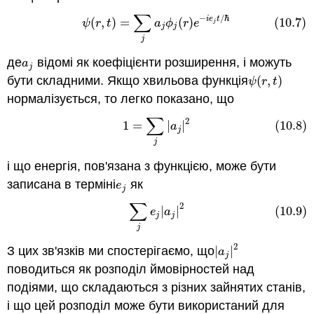
∑
−
/
ℏ
i
e
t
(
,
)
=
(
)
(10.7)
(10.7)
ψ
(
r
,
t
)
=
∑
j
a
j
ϕ
j
(
r
)
e
−
i
e
j
t
/
ℏ
ψ
r
t
a
ϕ
r
e
j
j
j
j
де
відомі як коефіцієнти розширення, і можуть
a
j
a
j
бути складними. Якщо хвильова функція
(
,
)
ψ
(
r
,
t
)
ψ
r
t
нормалізується, то легко показано, що
∑
2
(10.8)
1
=
∑
j
|
a
j
|
2
1
=
|
|
(10.8)
a
j
j
і що енергія, пов'язана з функцією, може бути
записана в терміні
як
e
j
e
j
∑
2
(10.9)
∑
j
e
j
|
a
j
|
2
|
|
(10.9)
e
a
j
j
j
2
З цих зв'язків ми спостерігаємо, що
|
|
|
a
j
|
2
a
j
поводиться як розподіл ймовірностей над
подіями, що складаються з різних зайнятих станів,
і що цей розподіл може бути використаний для