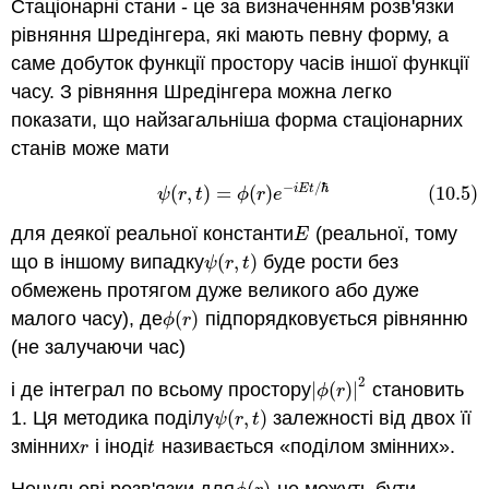
Стаціонарні стани - це за визначенням розв'язки
рівняння Шредінгера, які мають певну форму, а
саме добуток функції простору часів іншої функції
часу. З рівняння Шредінгера можна легко
показати, що найзагальніша форма стаціонарних
станів може мати
−
/
ℏ
(
,
)
=
(
)
(10.5)
i
E
t
(10.5)
ψ
(
r
,
t
)
=
ϕ
(
r
)
e
−
i
E
t
/
ℏ
ψ
r
t
ϕ
r
e
для деякої реальної константи
(реальної, тому
E
E
що в іншому випадку
(
,
)
буде рости без
ψ
(
r
,
t
)
ψ
r
t
обмежень протягом дуже великого або дуже
малого часу), де
(
)
підпорядковується рівнянню
ϕ
(
r
)
ϕ
r
(не залучаючи час)
2
і де інтеграл по всьому простору
|
(
)
|
становить
|
ϕ
(
r
)
|
2
ϕ
r
1. Ця методика поділу
(
,
)
залежності від двох її
ψ
(
r
,
t
)
ψ
r
t
змінних
і іноді
називається «поділом змінних».
r
t
r
t
Ненульові розв'язки для
не можуть бути