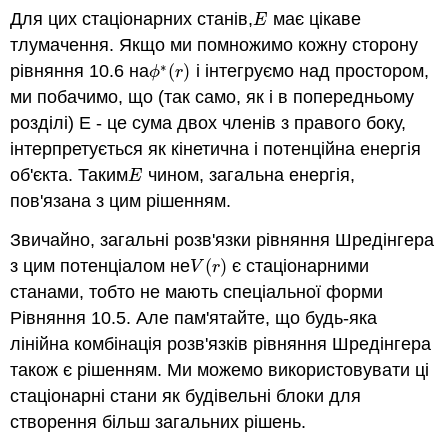
Для цих стаціонарних станів,
має цікаве
E
E
тлумачення. Якщо ми помножимо кожну сторону
∗
рівняння 10.6 на
(
)
і інтегруємо над простором,
ϕ
∗
(
r
)
ϕ
r
ми побачимо, що (так само, як і в попередньому
розділі) E - це сума двох членів з правого боку,
інтерпретується як кінетична і потенційна енергія
об'єкта. Таким
чином, загальна енергія,
E
E
пов'язана з цим рішенням.
Звичайно, загальні розв'язки рівняння Шредінгера
з цим потенціалом не
(
)
є стаціонарними
V
(
r
)
V
r
станами, тобто не мають спеціальної форми
Рівняння 10.5. Але пам'ятайте, що будь-яка
лінійна комбінація розв'язків рівняння Шредінгера
також є рішенням. Ми можемо використовувати ці
стаціонарні стани як будівельні блоки для
створення більш загальних рішень.