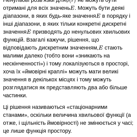
(
)
ϕ
(
r
)
ϕ
r
отримані для всіх значень
. Можуть бути деякі
E
E
діапазони, в яких будь-яке значення
в порядку і
E
E
інші діапазони, в яких тільки конкретні дискретні
значення
призводять до ненульових хвильових
E
E
функцій. Взагалі кажучи, рішення, що
відповідають дискретним значенням,
стають
E
E
малими далеко (тобто вони «зникають на
нескінченності») і тому локалізуються в просторі,
хоча їх «ймовірні краплі» можуть мати великі
значення в декількох місцях і тому можуть
розглядатися як представляють два або більше
частинки.
Ці рішення називаються «стаціонарними
станами», оскільки величина хвильової функції (а
отже, і щільність ймовірності) не змінюється у часі;
це лише функція простору.