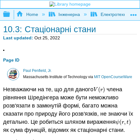
Expand/collapse global hierarchy
Home
Інженерна
Електротехніка
10.3: Стаціонарні стани
Last updated
Oct 25, 2022
Page ID
Paul Penfield, Jr.
Massachusetts Institute of Technology
via
MIT OpenCourseWare
Незважаючи на те, що для даного
(
)
члена
V
(
r
)
V
r
рівняння Шредінгера може бути неможливо
розв'язати в замкнутій формі, багато можна
сказати про природу його розв'язків, не знаючи їх
детально. Це робиться шляхом вираження
(
,
)
ψ
(
r
,
t
)
ψ
r
t
як сума функцій, відомих як стаціонарні стани.