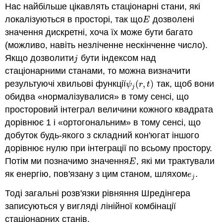
Нас найбільше цікавлять стаціонарні стани, які
локалізуються в просторі, так що
дозволені
E
E
значення дискретні, хоча їх може бути багато
(можливо, навіть незліченне нескінченне число).
Якщо дозволити
бути індексом над
j
j
стаціонарними станами, то можна визначити
результуючі хвильові функції
(
,
)
так, щоб вони
ψ
j
(
r
,
t
)
ψ
r
t
j
обидва «нормалізувалися» в тому сенсі, що
просторовий інтеграл величини кожного квадрата
дорівнює 1 і «ортогональним» в тому сенсі, що
добуток будь-якого з складний кон'югат іншого
дорівнює нулю при інтеграції по всьому простору.
Потім ми позначимо значення
, які ми трактували
E
E
як енергію, пов'язану з цим станом, шляхом
.
e
j
e
j
Тоді загальні розв'язки рівняння Шредінгера
записуються у вигляді лінійної комбінації
стаціонарних станів.