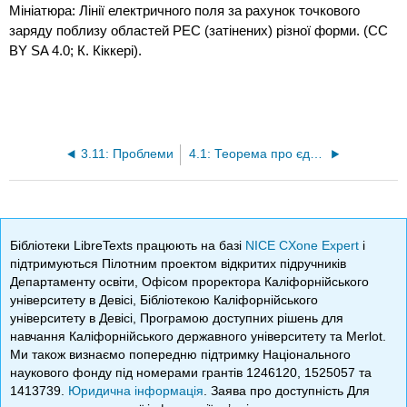
Мініатюра: Лінії електричного поля за рахунок точкового
заряду поблизу областей PEC (затінених) різної форми. (CC
BY SA 4.0; К. Кіккері).
3.11: Проблеми
4.1: Теорема про єдиність
Бібліотеки LibreTexts працюють на базі
NICE CXone Expert
і
підтримуються Пілотним проектом відкритих підручників
Департаменту освіти, Офісом проректора Каліфорнійського
університету в Девісі, Бібліотекою Каліфорнійського
університету в Девісі, Програмою доступних рішень для
навчання Каліфорнійського державного університету та Merlot.
Ми також визнаємо попередню підтримку Національного
наукового фонду під номерами грантів 1246120, 1525057 та
1413739.
Юридична інформація
. Заява про доступність Для