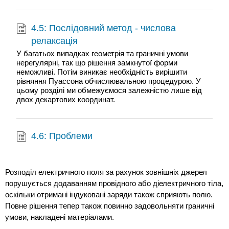
4.5: Послідовний метод - числова
релаксація
У багатьох випадках геометрія та граничні умови
нерегулярні, так що рішення замкнутої форми
неможливі. Потім виникає необхідність вирішити
рівняння Пуассона обчислювальною процедурою. У
цьому розділі ми обмежуємося залежністю лише від
двох декартових координат.
4.6: Проблеми
Розподіл електричного поля за рахунок зовнішніх джерел
порушується додаванням провідного або діелектричного тіла,
оскільки отримані індуковані заряди також сприяють полю.
Повне рішення тепер також повинно задовольняти граничні
умови, накладені матеріалами.