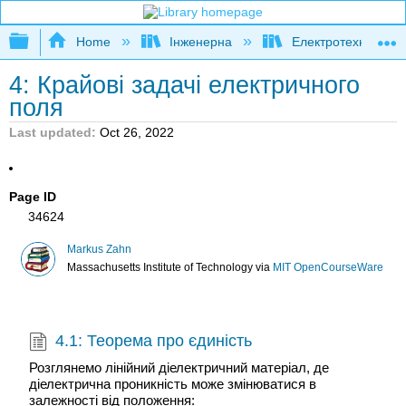
Expand/collapse global hierarchy
Home
Інженерна
Електротехніка
4: Крайові задачі електричного
поля
Last updated
Oct 26, 2022
Page ID
34624
Markus Zahn
Massachusetts Institute of Technology
via
MIT OpenCourseWare
4.1: Теорема про єдиність
Розглянемо лінійний діелектричний матеріал, де
діелектрична проникність може змінюватися в
залежності від положення: