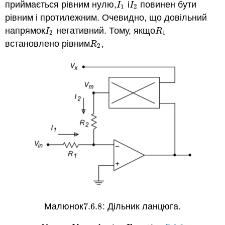
приймається рівним нулю,
і
повинен бути
I
1
I
2
I
I
1
2
рівним і протилежним. Очевидно, що довільний
напрямок
негативний. Тому, якщо
I
2
R
1
I
R
2
1
встановлено рівним
,
R
2
R
2
Малюнок
7.6.
8
: Дільник ланцюга.
7.6.
8