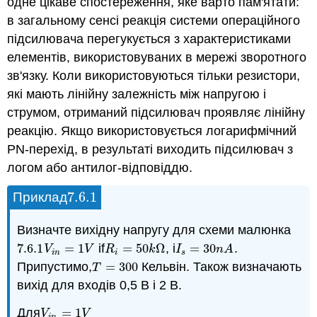
одне цікаве спостереження, яке варто пам'ятати:
в загальному сенсі реакція системи операційного
підсилювача перегукується з характеристиками
елементів, використовуваних в мережі зворотного
зв'язку. Коли використовуються тільки резистори,
які мають лінійну залежність між напругою і
струмом, отриманий підсилювач проявляє лінійну
реакцію. Якщо використовується логарифмічний
PN-перехід, в результаті виходить підсилювач з
логом або антилог-відповіддю.
7.6.
1
Приклад
7.6.
1
Визначте вихідну напругу для схеми малюнка
7.6.
1
=
1
if
=
50
Ω
, і
=
30
.
7.6.
1
V
i
n
=
1
V
R
i
=
50
k
Ω
I
s
=
30
n
A
V
V
R
k
I
n
A
i
n
i
s
Припустимо,
=
300
Кельвін. Також визначають
T
=
300
T
вихід для входів 0,5 В і 2 В.
Для
=
1
V
i
n
=
1
V
V
V
i
n