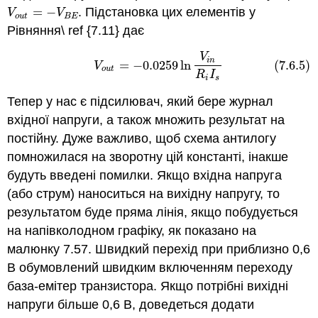
=
−
. Підстановка цих елементів у
V
o
u
t
=
−
V
B
E
V
V
o
u
t
B
E
Рівняння\ ref {7.11} дає
V
(7.6.5)
V
o
u
t
=
−
0.0259
ln
V
i
n
R
i
I
s
i
n
=
−
0.0259
ln
(7.6.5)
V
o
u
t
R
I
i
s
Тепер у нас є підсилювач, який бере журнал
вхідної напруги, а також множить результат на
постійну. Дуже важливо, щоб схема антилогу
помножилася на зворотну цій константі, інакше
будуть введені помилки. Якщо вхідна напруга
(або струм) наноситься на вихідну напругу, то
результатом буде пряма лінія, якщо побудується
на напівколодном графіку, як показано на
малюнку 7.57. Швидкий перехід при приблизно 0,6
В обумовлений швидким включенням переходу
база-емітер транзистора. Якщо потрібні вихідні
напруги більше 0,6 В, доведеться додати