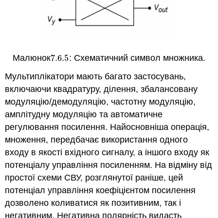
Малюнок
7.6.
5
: Схематичний символ множника.
7.6.
5
Мультиплікатори мають багато застосувань,
включаючи квадратуру, ділення, збалансовану
модуляцію/демодуляцію, частотну модуляцію,
амплітудну модуляцію та автоматичне
регулювання посилення. Найосновніша операція,
множення, передбачає використання одного
входу в якості вхідного сигналу, а іншого входу як
потенціалу управління посиленням. На відміну від
простої схеми СВУ, розглянутої раніше, цей
потенціал управління коефіцієнтом посилення
дозволено коливатися як позитивним, так і
негативним. Негативна полярність видасть