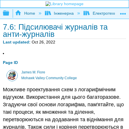
Expand/collapse global hierarchy
Home
Інженерна
Електротехніка
7.6: Підсилювачі журналів та
анти-журналів
Last updated
Oct 26, 2022
Page ID
James M. Fiore
Mohawk Valley Community College
Можливе проектування схем з логарифмічним
відгуком. Використання для цього багаторазове.
Згадуючи свої основи логарифма, пам'ятайте, що
такі процеси, як множення та ділення,
перетворюються на додавання та віднімання для
журналів. Також сили і коріння перетворюються в