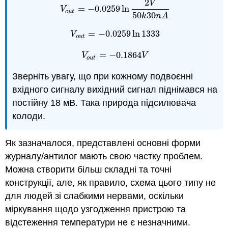
2
V
=
−
0.0259
ln
V
o
u
t
=
−
0.0259
ln
2
V
50
k
30
n
A
V
o
u
t
50
30
k
n
A
=
−
0.0259
ln
1333
V
o
u
t
=
−
0.0259
ln
1333
V
o
u
t
=
−
0.1864
V
o
u
t
=
−
0.1864
V
V
V
o
u
t
Зверніть увагу, що при кожному подвоєнні
вхідного сигналу вихідний сигнал піднімався на
постійну 18 мВ. Така природа підсилювача
колоди.
Як зазначалося, представлені основні форми
журналу/антилог мають свою частку проблем.
Можна створити більш складні та точні
конструкції, але, як правило, схема цього типу не
для людей зі слабкими нервами, оскільки
міркування щодо узгодження пристрою та
відстеження температури не є незначними.