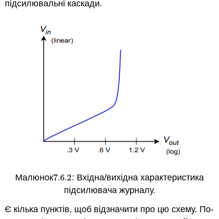
підсилювальні каскади.
Малюнок
7.6.
2
: Вхідна/вихідна характеристика
7.6.
2
підсилювача журналу.
Є кілька пунктів, щоб відзначити про цю схему. По-