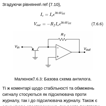
Згадуючи рівняння\ ref {7.10},
38.6
V
=
I
c
=
I
s
ϵ
38.6
V
B
E
I
I
ϵ
B
E
c
s
38.6
V
(7.6.6)
V
o
u
t
=
−
R
f
I
s
ϵ
38.6
V
B
E
=
−
(7.6.6)
V
R
I
ϵ
B
E
o
u
t
s
f
Малюнок
7.6.
3
: Базова схема антилога.
7.6.
3
Ті ж коментарі щодо стабільності та обмежень
сигналу стосуються як підсилювача проти
журналу, так і до підсилювача журналу. Також є