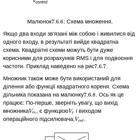
Малюнок
7.6.
6
: Схема множення.
7.6.
6
Якщо два входи зв'язані між собою і живилися від
одного входу, в результаті вийде квадратна
схема. Квадратні схеми можуть бути дуже
корисними для розрахунків RMS і для подвоєння
частоти. Приклад наведено на рис
7.6.
7
.
7.6.
7
Множник також може бути використаний для
ділення або функції квадратного кореня. Схема
дільника показана на малюнку
7.6.
8
. Ось як це
7.6.
8
працює: По-перше, зверніть увагу, що вихід
множника
, є функцією
і виходом
V
m
V
x
V
V
m
x
операційного підсилювача,
.
V
o
u
t
V
o
u
t