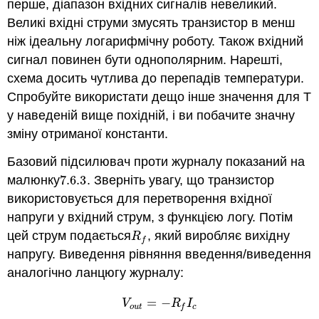
перше, діапазон вхідних сигналів невеликий.
Великі вхідні струми змусять транзистор в менш
ніж ідеальну логарифмічну роботу. Також вхідний
сигнал повинен бути однополярним. Нарешті,
схема досить чутлива до перепадів температури.
Спробуйте використати дещо інше значення для T
у наведеній вище похідній, і ви побачите значну
зміну отриманої константи.
Базовий підсилювач проти журналу показаний на
малюнку
7.6.
3
. Зверніть увагу, що транзистор
7.6.
3
використовується для перетворення вхідної
напруги у вхідний струм, з функцією логу. Потім
цей струм подається
, який виробляє вихідну
R
f
R
f
напругу. Виведення рівняння введення/виведення
аналогічно ланцюгу журналу:
=
−
V
o
u
t
=
−
R
f
I
c
V
R
I
o
u
t
c
f