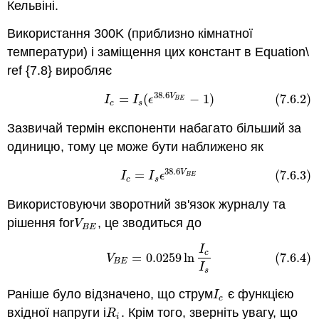
Кельвіні.
Використання 300K (приблизно кімнатної
температури) і заміщення цих констант в Equation\
ref {7.8} виробляє
38.6
V
(7.6.2)
I
c
=
I
s
(
ϵ
38.6
V
B
E
−
1
)
=
(
−
1
)
(7.6.2)
I
I
ϵ
B
E
c
s
Зазвичай термін експоненти набагато більший за
одиницю, тому це може бути наближено як
38.6
V
(7.6.3)
I
c
=
I
s
ϵ
38.6
V
B
E
=
(7.6.3)
I
I
ϵ
B
E
c
s
Використовуючи зворотний зв'язок журналу та
рішення for
, це зводиться до
V
B
E
V
B
E
I
(7.6.4)
V
B
E
=
0.0259
ln
I
c
I
s
c
=
0.0259
ln
(7.6.4)
V
B
E
I
s
Раніше було відзначено, що струм
є функцією
I
c
I
c
вхідної напруги і
. Крім того, зверніть увагу, що
R
i
R
i