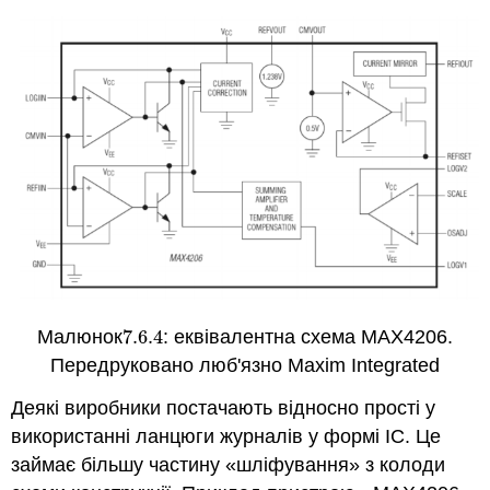
Малюнок
7.6.
4
: еквівалентна схема MAX4206.
7.6.
4
Передруковано люб'язно Maxim Integrated
Деякі виробники постачають відносно прості у
використанні ланцюги журналів у формі ІС. Це
займає більшу частину «шліфування» з колоди