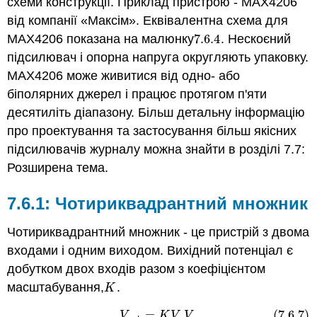
схеми конструкції. Приклад пристрою - MAX4206
від компанії «Максім». Еквівалентна схема для
MAX4206 показана на малюнку
7.6.
4
. Нескоєний
7.6.
4
підсилювач і опорна напруга округляють упаковку.
MAX4206 може живитися від одно- або
біполярних джерел і працює протягом п'яти
десятиліть діапазону. Більш детальну інформацію
про проектування та застосування більш якісних
підсилювачів журналу можна знайти в розділі 7.7:
Розширена тема.
7.6.1: Чотириквадрантний множник
Чотириквадрантний множник - це пристрій з двома
входами і одним виходом. Вихідний потенціал є
добутком двох входів разом з коефіцієнтом
масштабування,
.
K
K
=
(7.6.7)
(7.6.7)
V
o
u
t
=
K
V
x
V
y
V
K
V
V