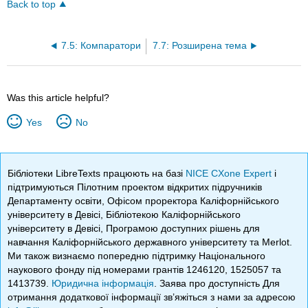
Back to top
7.5: Компаратори
7.7: Розширена тема
Was this article helpful?
Yes
No
Бібліотеки LibreTexts працюють на базі
NICE CXone Expert
і
підтримуються Пілотним проектом відкритих підручників
Департаменту освіти, Офісом проректора Каліфорнійського
університету в Девісі, Бібліотекою Каліфорнійського
університету в Девісі, Програмою доступних рішень для
навчання Каліфорнійського державного університету та Merlot.
Ми також визнаємо попередню підтримку Національного
наукового фонду під номерами грантів 1246120, 1525057 та
1413739.
Юридична інформація
. Заява про доступність Для
отримання додаткової інформації зв’яжіться з нами за адресою