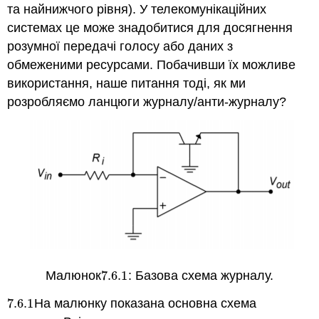
та найнижчого рівня). У телекомунікаційних
системах це може знадобитися для досягнення
розумної передачі голосу або даних з
обмеженими ресурсами. Побачивши їх можливе
використання, наше питання тоді, як ми
розробляємо ланцюги журналу/анти-журналу?
Малюнок
7.6.
1
: Базова схема журналу.
7.6.
1
7.6.
1
На малюнку показана основна схема
7.6.
1