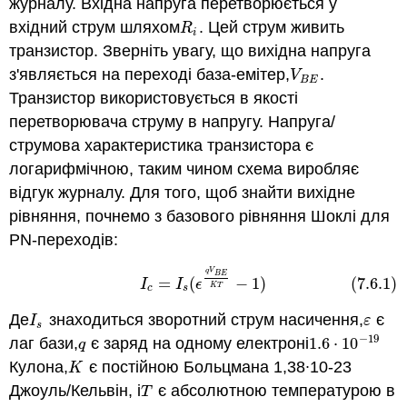
журналу. Вхідна напруга перетворюється у
вхідний струм шляхом
. Цей струм живить
R
i
R
i
транзистор. Зверніть увагу, що вихідна напруга
з'являється на переході база-емітер,
.
V
B
E
V
B
E
Транзистор використовується в якості
перетворювача струму в напругу. Напруга/
струмова характеристика транзистора є
логарифмічною, таким чином схема виробляє
відгук журналу. Для того, щоб знайти вихідне
рівняння, почнемо з базового рівняння Шоклі для
PN-переходів:
q
V
(7.6.1)
I
c
=
I
s
(
ϵ
q
V
B
E
K
T
−
1
)
B
E
=
(
−
1
)
(7.6.1)
I
I
ϵ
K
T
c
s
Де
знаходиться зворотний струм насичення,
є
I
s
ε
I
ε
s
−
19
лаг бази,
є заряд на одному електроні
1.6
⋅
10
q
1.6
⋅
10
−
19
q
Кулона,
є постійною Больцмана 1,38∙10-23
K
K
Джоуль/Кельвін, і
є абсолютною температурою в
T
T