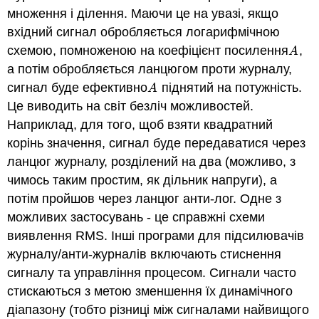
множення і ділення. Маючи це на увазі, якщо
вхідний сигнал обробляється логарифмічною
схемою, помноженою на коефіцієнт посилення
,
A
A
а потім обробляється ланцюгом проти журналу,
сигнал буде ефективно
піднятий на потужність.
A
A
Це виводить на світ безліч можливостей.
Наприклад, для того, щоб взяти квадратний
корінь значення, сигнал буде передаватися через
ланцюг журналу, розділений на два (можливо, з
чимось таким простим, як дільник напруги), а
потім пройшов через ланцюг анти-лог. Одне з
можливих застосувань - це справжні схеми
виявлення RMS. Інші програми для підсилювачів
журналу/анти-журналів включають стиснення
сигналу та управління процесом. Сигнали часто
стискаються з метою зменшення їх динамічного
діапазону (тобто різниці між сигналами найвищого