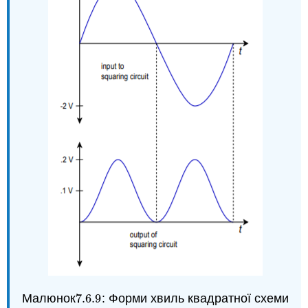
Малюнок
7.6.
9
: Форми хвиль квадратної схеми
7.6.
9