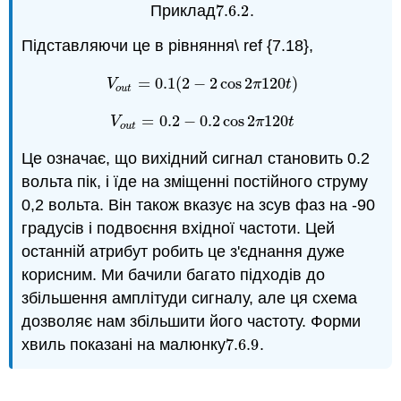
Приклад
7.6.
2
.
7.6.
2
Підставляючи це в рівняння\ ref {7.18},
=
0.1
(
2
−
2
cos
2
120
)
V
o
u
t
=
0.1
(
2
−
2
cos
2
π
120
t
)
V
π
t
o
u
t
=
0.2
−
0.2
cos
2
120
V
o
u
t
=
0.2
−
0.2
cos
2
π
120
t
V
π
t
o
u
t
Це означає, що вихідний сигнал становить 0.2
вольта пік, і їде на зміщенні постійного струму
0,2 вольта. Він також вказує на зсув фаз на -90
градусів і подвоєння вхідної частоти. Цей
останній атрибут робить це з'єднання дуже
корисним. Ми бачили багато підходів до
збільшення амплітуди сигналу, але ця схема
дозволяє нам збільшити його частоту. Форми
хвиль показані на малюнку
7.6.
9
.
7.6.
9