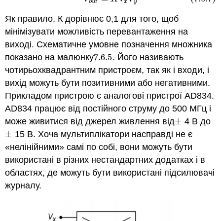
o
u
t
x
y
Як правило, К дорівнює 0,1 для того, щоб
мінімізувати можливість перевантаження на
виході. Схематичне умовне позначення множника
показано на малюнку
7.6.
5
. Його називають
7.6.
5
чотирьохквадрантним пристроєм, так як і входи, і
вихід можуть бути позитивними або негативними.
Прикладом пристрою є аналогові пристрої AD834.
AD834 працює від постійного струму до 500 МГц і
може живитися від джерел живлення від
±
4 В до
±
±
15 В. Хоча мультиплікатори насправді не є
±
«нелінійними» самі по собі, вони можуть бути
використані в різних нестандартних додатках і в
областях, де можуть бути використані підсилювачі
журналу.