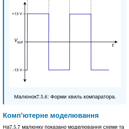
Малюнок
7.5.
6
: Форми хвиль компаратора.
7.5.
6
Комп'ютерне моделювання
На
7.5.
7
малюнку показано моделювання схеми та
7.5.
7