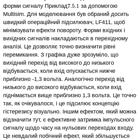
форми сигналу Приклад
7.5.
1
за допомогою
7.5.
1
Multisim. Для моделювання був обраний досить
швидкий операційний підсилювач, LF411, щоб
мінімізувати ефекти повороту. Форми вхідних і
вихідних сигналів накладаються в перехідному
аналізі. Це дозволяє точно визначити рівні
перемикання. З графіка дуже зрозуміло, що
вихідний перехід від високого до низького
відбувається, коли вхід опускається нижче
приблизно -1,3 вольта. Аналогічно перехід від
низького до високого відбувається, коли вхід
піднімається вище приблизно 1,3 вольта. Це точно
так, як очікувалося, і це підсилює концепцію
гістерезису візуально. Іншим ефектом, який можна
відзначити тут, є ефективне затримка імпульсного
сигналу щодо часу на нульових переходах входу.
Це невдалий побічний ефект, який збільшується