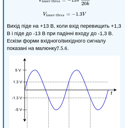
=
−
13
V
l
o
w
e
r
t
h
r
e
s
=
−
13
V
2
k
20
k
V
V
l
o
w
e
r
t
h
r
e
s
20
k
=
−
1.3
V
l
o
w
e
r
t
h
r
e
s
=
−
1.3
V
V
V
l
o
w
e
r
t
h
r
e
s
Вихід піде на +13 В, коли вхід перевищить +1,3
В і піде до -13 В при падінні входу до -1,3 В.
Ескізи форми вхідного/вихідного сигналу
показані на малюнку
7.5.
6
.
7.5.
6