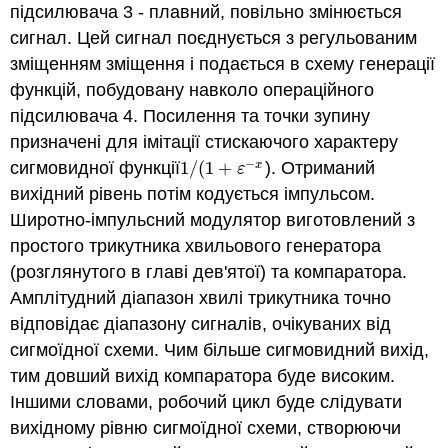
підсилювача 3 - плавний, повільно змінюється
сигнал. Цей сигнал поєднується з регульованим
зміщенням зміщення і подається в схему генерації
функцій, побудовану навколо операційного
підсилювача 4. Посилення та точки зупину
призначені для імітації стискаючого характеру
−
сигмовидної функції
1
/
(
1
+
). Отриманий
x
1
/
(
1
+
ε
−
x
ε
вихідний рівень потім кодується імпульсом.
Широтно-імпульсний модулятор виготовлений з
простого трикутника хвильового генератора
(розглянутого в главі дев'ятої) та компаратора.
Амплітудний діапазон хвилі трикутника точно
відповідає діапазону сигналів, очікуваних від
сигмоїдної схеми. Чим більше сигмовидний вихід,
тим довший вихід компаратора буде високим.
Іншими словами, робочий цикл буде слідувати
вихідному рівню сигмоїдної схеми, створюючи