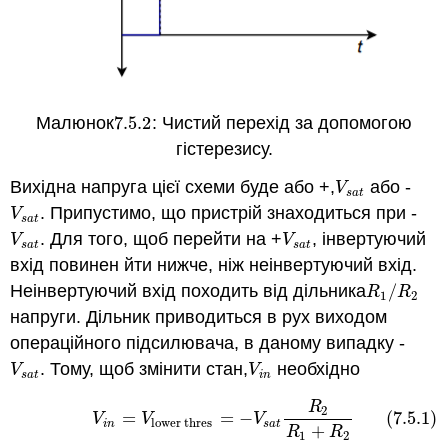
Малюнок
7.5.
2
: Чистий перехід за допомогою
7.5.
2
гістерезису.
Вихідна напруга цієї схеми буде або +,
або -
V
s
a
t
V
s
a
t
. Припустимо, що пристрій знаходиться при -
V
s
a
t
V
s
a
t
. Для того, щоб перейти на +
, інвертуючий
V
s
a
t
V
s
a
t
V
V
s
a
t
s
a
t
вхід повинен йти нижче, ніж неінвертуючий вхід.
Неінвертуючий вхід походить від дільника
/
R
1
/
R
2
R
R
1
2
напруги. Дільник приводиться в рух виходом
операційного підсилювача, в даному випадку -
. Тому, щоб змінити стан,
необхідно
V
s
a
t
V
i
n
V
V
s
a
t
i
n
R
(7.5.1)
V
i
n
=
V
lower thres
=
−
V
s
a
t
R
2
R
1
+
R
2
2
=
=
−
(7.5.1)
V
V
V
lower thres
i
n
s
a
t
+
R
R
1
2