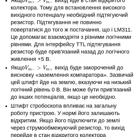
Якщо
>
вихід йде в стан відкритого
V
i
n
+
>
V
i
n
−
V
V
+
−
i
n
i
n
колектора. Тому для встановлення високого
вихідного потенціалу необхідний підтягуючий
резистор. Підтягування не повинно
повертатися до того ж постачання, що і LM311.
Це допомагає взаємодіяти з різними логічними
рівнями. Для інтерфейсу TTL підтягування
резистор буде прив'язаний назад до логічного
живлення +5 В.
Якщо
>
вихід буде закорочений до
V
i
n
−
>
V
i
n
+
V
V
−
+
i
n
i
n
висновку «заземлення компаратора». Зазвичай
цей штифт йде на землю, вказуючи на низький
логічний рівень 0 В. Він може бути прив'язаний
до інших потенціалів, якщо це необхідно.
Штифт стробоскопа впливає на загальну
роботу пристрою. У нормі його залишають
відкритим. Якщо його підключити до землі
через струмообмежуючий резистор, то вихід
перейде в стан відкритого колектора