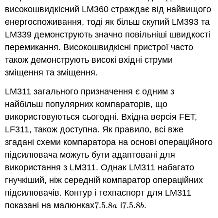
високошвидкісний LM360 страждає від найвищого
енергоспоживання, тоді як більш скупий LM393 та
LM339 демонструють значно повільніші швидкості
перемикання. Високошвидкісні пристрої часто
також демонструють високі вхідні струми
зміщення та зміщення.
LM311 загального призначення є одним з
найбільш популярних компараторів, що
використовуються сьогодні. Вхідна версія FET,
LF311, також доступна. Як правило, всі вже
згадані схеми компаратора на основі операційного
підсилювача можуть бути адаптовані для
використання з LM311. Однак LM311 набагато
гнучкіший, ніж середній компаратор операційних
підсилювачів. Контур і техпаспорт для LM311
показані на малюнках
7.5.
8
і
7.5.
8
.
7.5.
8
a
7.5.
8
b
a
b