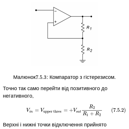
Малюнок
7.5.
3
: Компаратор з гістерезисом.
7.5.
3
Точно так само перейти від позитивного до
негативного,
R
(7.5.2)
V
i
n
=
V
upper thres
=
+
V
s
a
t
R
2
R
1
+
R
2
2
=
=
+
(7.5.2)
V
V
V
upper thres
i
n
s
a
t
+
R
R
1
2
Верхні і нижні точки відключення прийнято