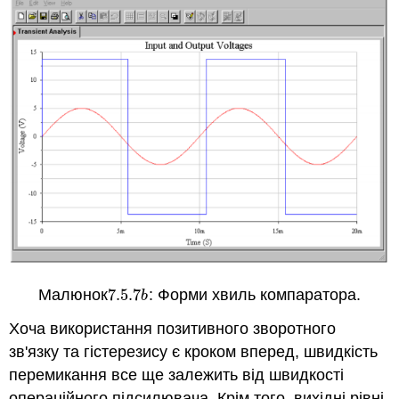
Малюнок
7.5.
7
: Форми хвиль компаратора.
7.5.
7
b
b
Хоча використання позитивного зворотного
зв'язку та гістерезису є кроком вперед, швидкість
перемикання все ще залежить від швидкості
операційного підсилювача. Крім того, вихідні рівні