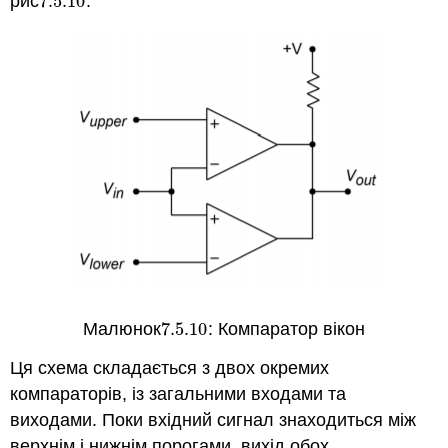
рис
7.5.
10
.
7.5.
10
Малюнок
7.5.
10
: Компаратор вікон
7.5.
10
Ця схема складається з двох окремих
компараторів, із загальними входами та
виходами. Поки вхідний сигнал знаходиться між
верхнім і нижнім порогами, вихід обох