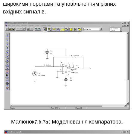
широкими порогами та уповільненням різних
вхідних сигналів.
Малюнок
7.5.
7
: Моделювання компаратора.
7.5.
7
a
a