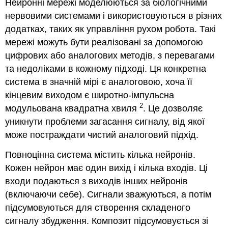
Нейронні мережі моделюються за біологічними
нервовими системами і використовуються в різних
додатках, таких як управління рухом робота. Такі
мережі можуть бути реалізовані за допомогою
цифрових або аналогових методів, з перевагами
та недоліками в кожному підході. Ця конкретна
система в значній мірі є аналоговою, хоча її
кінцевим виходом є широтно-імпульсна
2
модульована квадратна хвиля
. Це дозволяє
уникнути проблеми загасання сигналу, від якої
може постраждати чистий аналоговий підхід.
Повноцінна система містить кілька нейронів.
Кожен нейрон має один вихід і кілька входів. Ці
входи подаються з виходів інших нейронів
(включаючи себе). Сигнали зважуються, а потім
підсумовуються для створення складеного
сигналу збудження. Композит підсумовується зі