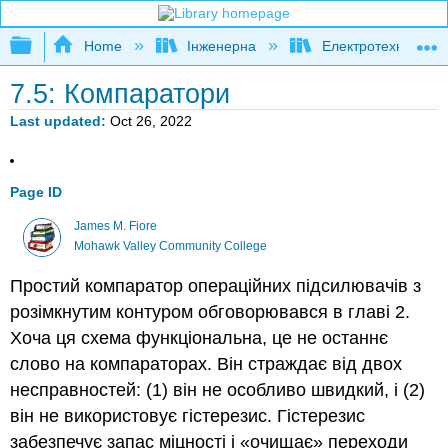
Expand/collapse global hierarchy
Home
Інженерна
Електротехніка
7.5: Компаратори
Last updated
Oct 26, 2022
Page ID
James M. Fiore
Mohawk Valley Community College
Простий компаратор операційних підсилювачів з
розімкнутим контуром обговорювався в главі 2.
Хоча ця схема функціональна, це не останнє
слово на компараторах. Він страждає від двох
несправностей: (1) він не особливо швидкий, і (2)
він не використовує гістерезис. Гістерезис
забезпечує запас міцності і «очищає» переходи