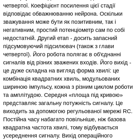
четвертої. Коефіцієнт посилення цієї стадії
відповідає обважнюванню нейрона. Оскільки
зважування може бути як позитивним, так і
негативним, простий потенціометр сам по собі
недостатній. Другий етап - досить запасний
підсумовуючий підсилювач (також з глави
четвертої). Його робота полягає в об'єднанні
сигналів від різних зважених входів. Його вихід -
це дуже складна на вигляд форма хвилі: це
комбінація квадратних хвиль, модульованих
шириною імпульсу, кожна з різним циклом роботи
та амплітудою. Середня «площа під кривою»
представляє загальну потужність сигналу. Це
виходить за допомогою регульованої мережі RC.
Постійна часу набагато повільніше, ніж базова
квадратна частота хвилі, тому відбувається
усереднення сигналу. Вихід операційного