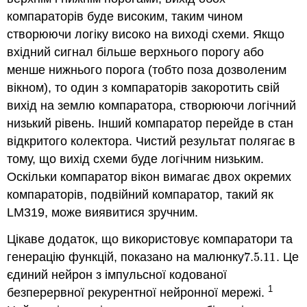
компараторів буде високим, таким чином
створюючи логіку високо на виході схеми. Якщо
вхідний сигнал більше верхнього порогу або
менше нижнього порога (тобто поза дозволеним
вікном), то один з компараторів закоротить свій
вихід на землю компаратора, створюючи логічний
низький рівень. Інший компаратор перейде в стан
відкритого колектора. Чистий результат полягає в
тому, що вихід схеми буде логічним низьким.
Оскільки компаратор вікон вимагає двох окремих
компараторів, подвійний компаратор, такий як
LM319, може виявитися зручним.
Цікаве додаток, що використовує компаратори та
генерацію функцій, показано на малюнку
7.5.
11
. Це
7.5.
11
єдиний нейрон з імпульсної кодованої
1
безперервної рекурентної нейронної мережі.