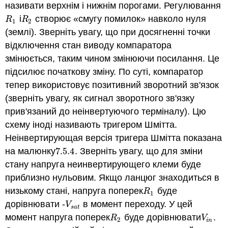
називати верхнім і нижнім порогами. Регулювання
і
створює «смугу помилок» навколо нуля
R
1
R
2
R
R
1
2
(землі). Зверніть увагу, що при досягненні точки
відключення стан виводу компаратора
змінюється, таким чином змінюючи посилання. Це
підсилює початкову зміну. По суті, компаратор
тепер використовує позитивний зворотний зв'язок
(зверніть увагу, як сигнал зворотного зв'язку
прив'язаний до неінвертуючого терміналу). Цю
схему іноді називають тригером Шмітта.
Неінвертирующая версія тригера Шмітта показана
на малюнку
7.5.
4
. Зверніть увагу, що для зміни
7.5.
4
стану напруга неинвертирующего клеми буде
приблизно нульовим. Якщо ланцюг знаходиться в
низькому стані, напруга поперек
буде
R
1
R
1
дорівнювати -
в момент переходу. У цей
V
s
a
t
V
s
a
t
момент напруга поперек
буде дорівнювати
.
R
2
V
i
n
R
V
2
i
n