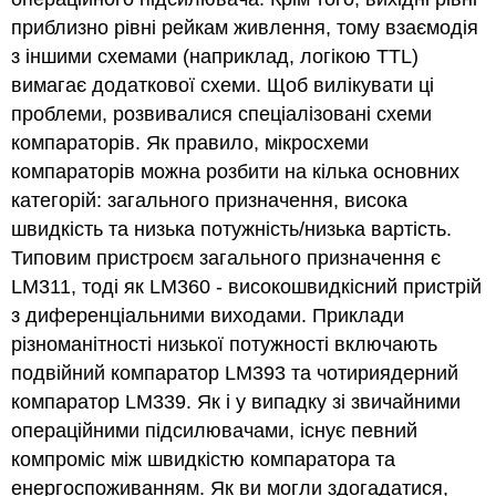
приблизно рівні рейкам живлення, тому взаємодія
з іншими схемами (наприклад, логікою TTL)
вимагає додаткової схеми. Щоб вилікувати ці
проблеми, розвивалися спеціалізовані схеми
компараторів. Як правило, мікросхеми
компараторів можна розбити на кілька основних
категорій: загального призначення, висока
швидкість та низька потужність/низька вартість.
Типовим пристроєм загального призначення є
LM311, тоді як LM360 - високошвидкісний пристрій
з диференціальними виходами. Приклади
різноманітності низької потужності включають
подвійний компаратор LM393 та чотириядерний
компаратор LM339. Як і у випадку зі звичайними
операційними підсилювачами, існує певний
компроміс між швидкістю компаратора та
енергоспоживанням. Як ви могли здогадатися,