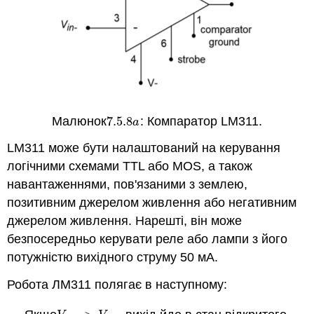
Малюнок
7.5.
8
: Компаратор LM311.
7.5.
8
a
a
LM311 може бути налаштований на керування
логічними схемами TTL або MOS, а також
навантаженнями, пов'язаними з землею,
позитивним джерелом живлення або негативним
джерелом живлення. Нарешті, він може
безпосередньо керувати реле або лампи з його
потужністю вихідного струму 50 мА.
Робота ЛМ311 полягає в наступному: