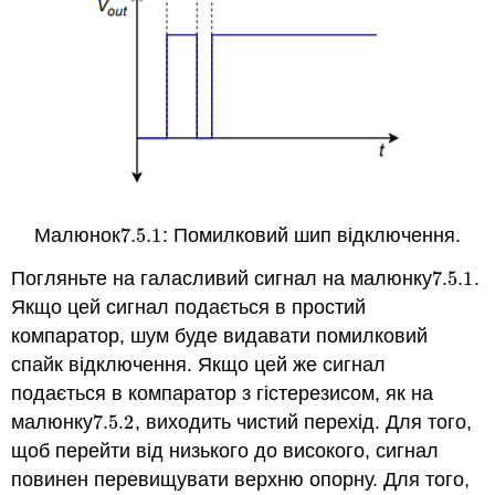
Малюнок
7.5.
1
: Помилковий шип відключення.
7.5.
1
Погляньте на галасливий сигнал на малюнку
7.5.
1
.
7.5.
1
Якщо цей сигнал подається в простий
компаратор, шум буде видавати помилковий
спайк відключення. Якщо цей же сигнал
подається в компаратор з гістерезисом, як на
малюнку
7.5.
2
, виходить чистий перехід. Для того,
7.5.
2
щоб перейти від низького до високого, сигнал
повинен перевищувати верхню опорну. Для того,