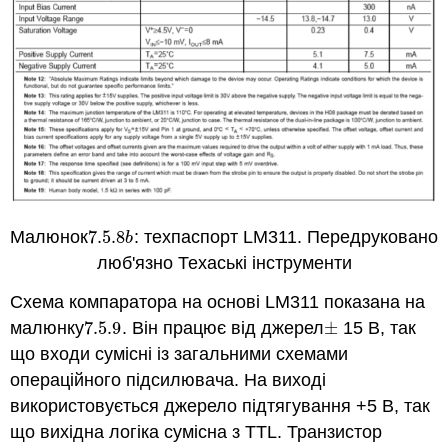
Малюнок
7.5.
8
: техпаспорт LM311. Передруковано
7.5.
8
b
b
люб'язно Техаські інструменти
Схема компаратора на основі LM311 показана на
малюнку
7.5.
9
. Він працює від джерел
±
15 В, так
7.5.
9
±
що входи сумісні із загальними схемами
операційного підсилювача. На виході
використовується джерело підтягування +5 В, так
що вихідна логіка сумісна з TTL. Транзистор