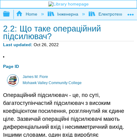
Expand/collapse global hierarchy
Home
Інженерна
Електротехніка
2.2: Що таке операційний
підсилювач?
Last updated
Oct 26, 2022
Page ID
James M. Fiore
Mohawk Valley Community College
Операційний підсилювач - це, по суті,
багатоступінчастий підсилювач з високим
коефіцієнтом посилення, розглянутий як єдине
ціле. Зазвичай операційні підсилювачі мають
диференціальний вхід і несимметричний вихід.
Іншими словами, один вхід виробляє