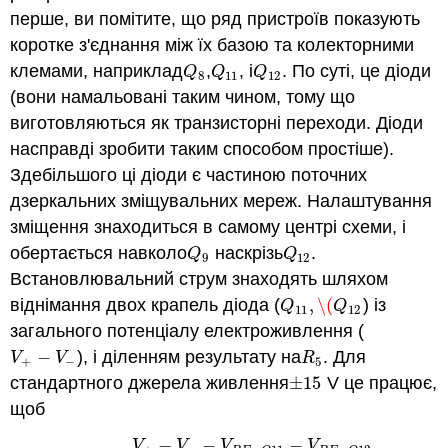
перше, ви помітите, що ряд пристроїв показують
коротке з'єднання між їх базою та колекторними
клемами, наприклад
,
, і
. По суті, це діоди
Q
8
Q
11
Q
12
Q
Q
Q
8
11
12
(вони намальовані таким чином, тому що
виготовляються як транзисторні переходи. Діоди
насправді зробити таким способом простіше).
Здебільшого ці діоди є частиною поточних
дзеркальних зміщувальних мереж. Налаштування
зміщення знаходиться в самому центрі схеми, і
обертається навколо
наскрізь
.
Q
9
Q
12
Q
Q
9
12
Встановлювальний струм знаходять шляхом
віднімання двох крапель діода (
,
\(
) із
Q
11
,
\(
Q
12
Q
Q
11
12
загального потенціалу електроживлення (
−
), і діленням результату на
. Для
V
+
−
V
−
R
5
V
V
R
+
−
5
стандартного джерела живлення
±
15
V це працює,
±
15
щоб
−
−
−
V
V
V
V