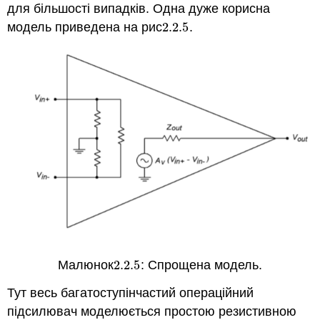
для більшості випадків. Одна дуже корисна
модель приведена на рис
2.2.
5
.
2.2.
5
Малюнок
2.2.
5
: Спрощена модель.
2.2.
5
Тут весь багатоступінчастий операційний
підсилювач моделюється простою резистивною