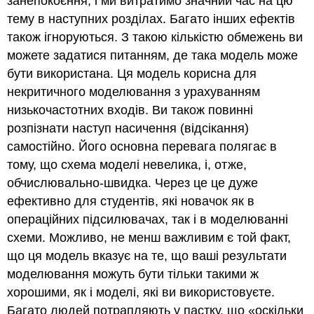
занепокоєння, і ми витратимо значний час на цю
тему в наступних розділах. Багато інших ефектів
також ігноруються. З такою кількістю обмежень ви
можете задатися питанням, де така модель може
бути використана. Ця модель корисна для
некритичного моделювання з урахуванням
низькочастотних входів. Ви також повинні
розпізнати наступ насичення (відсікання)
самостійно. Його основна перевага полягає в
тому, що схема моделі невелика, і, отже,
обчислювально-швидка. Через це це дуже
ефективно для студентів, які новачок як в
операційних підсилювачах, так і в моделюванні
схеми. Можливо, не менш важливим є той факт,
що ця модель вказує на те, що ваші результати
моделювання можуть бути тільки такими ж
хорошими, як і моделі, які ви використовуєте.
Багато людей потрапляють у пастку, що «оскільки