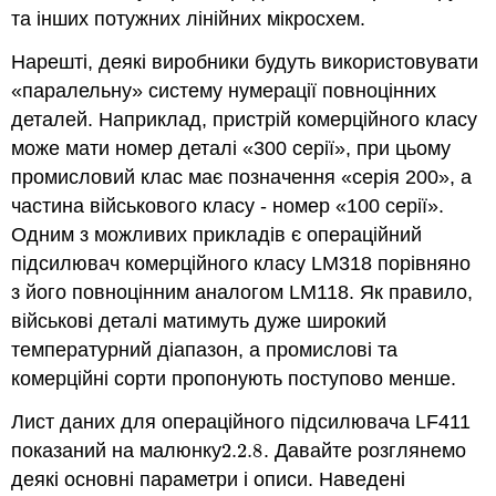
та інших потужних лінійних мікросхем.
Нарешті, деякі виробники будуть використовувати
«паралельну» систему нумерації повноцінних
деталей. Наприклад, пристрій комерційного класу
може мати номер деталі «300 серії», при цьому
промисловий клас має позначення «серія 200», а
частина військового класу - номер «100 серії».
Одним з можливих прикладів є операційний
підсилювач комерційного класу LM318 порівняно
з його повноцінним аналогом LM118. Як правило,
військові деталі матимуть дуже широкий
температурний діапазон, а промислові та
комерційні сорти пропонують поступово менше.
Лист даних для операційного підсилювача LF411
показаний на малюнку
2.2.
8
. Давайте розглянемо
2.2.
8
деякі основні параметри і описи. Наведені