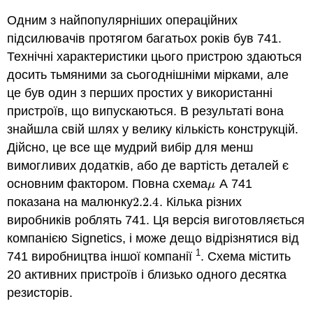
Одним з найпопулярніших операційних
підсилювачів протягом багатьох років був 741.
Технічні характеристики цього пристрою здаються
досить тьмяними за сьогоднішніми мірками, але
це був один з перших простих у використанні
пристроїв, що випускаються. В результаті вона
знайшла свій шлях у велику кількість конструкцій.
Дійсно, це все ще мудрий вибір для менш
вимогливих додатків, або де вартість деталей є
основним фактором. Повна схема
А 741
μ
μ
показана на малюнку
2.2.
4
. Кілька різних
2.2.
4
виробників роблять 741. Ця версія виготовляється
компанією Signetics, і може дещо відрізнятися від
1
741 виробництва іншої компанії
. Схема містить
20 активних пристроїв і близько одного десятка
резисторів.