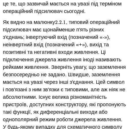
це те, що зазвичай мається на увазі під терміном
операційний підсилювач сьогодні.
Як видно на малюнку
2.2.
1
, типовий операційний
2.2.
1
підсилювач має щонайменше п'ять різних
з'єднань; інвертуючий вхід (позначений «-»),
неінвертний вхід (позначений «+»), вихід та
позитивні та негативні входи живлення. Ці
підключення джерела живлення іноді називають
рейками живлення. Зверніть увагу, що заземлення
безпосередньо не задано. Швидше, заземлення
мається на увазі через інші з'єднання. Цей символ
і пов'язані з ним зв'язки є типовими, але аж ніяк не
абсолютними. Існує велика різноманітність
пристроїв, доступних конструктору, які пропонують
такі функції, як диференціальні виходи або
однополярний режим роботи джерела живлення.
У будь-якому випадку для схематичного символу