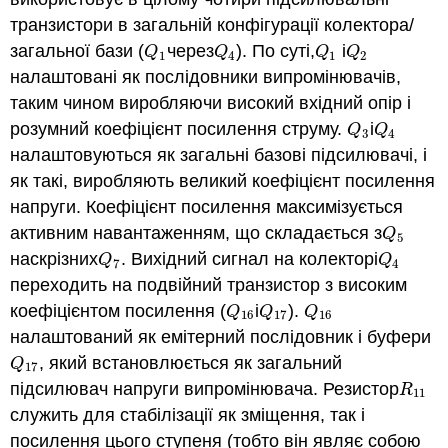
транзистори в загальній конфігурації колектора/
загальної бази (
через
). По суті,
і
Q
1
Q
4
Q
1
Q
2
Q
Q
Q
Q
1
4
1
2
налаштовані як послідовники випромінювачів,
таким чином виробляючи високий вхідний опір і
розумний коефіцієнт посилення струму.
і
Q
3
Q
4
Q
Q
3
4
налаштовуються як загальні базові підсилювачі, і
як такі, виробляють великий коефіцієнт посилення
напруги. Коефіцієнт посилення максимізується
активним навантаженням, що складається з
Q
5
Q
5
наскрізних
. Вихідний сигнал на колекторі
Q
7
Q
4
Q
Q
7
4
переходить на подвійний транзистор з високим
коефіцієнтом посилення (
і
).
Q
16
Q
17
Q
16
Q
Q
Q
16
17
16
налаштований як емітерний послідовник і буфери
, який встановлюється як загальний
Q
17
Q
17
підсилювач напруги випромінювача. Резистор
R
11
R
11
служить для стабілізації як зміщення, так і
посилення цього ступеня (тобто він являє собою