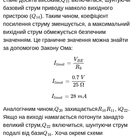
Q
15
Q
15
базовий струм приводу навколо вихідного
пристрою (
). Таким чином, коефіцієнт
Q
14
Q
14
посилення струму зменшується, а максимальний
вихідний струм обмежується безпечним
значенням. Це граничне значення можна знайти
за допомогою Закону Ома:
V
B
E
=
I
l
i
m
i
t
=
V
B
E
R
9
I
l
i
m
i
t
R
9
0.7
V
=
I
l
i
m
i
t
=
0.7
V
25
Ω
I
l
i
m
i
t
25
Ω
=
28
I
l
i
m
i
t
=
28
m
A
I
m
A
l
i
m
i
t
Аналогічним чином,
захищається
, і
.
Q
20
R
10
R
11
Q
22
Q
R
R
Q
20
10
11
22
Якщо на виході намагається потонути занадто
великий струм,
включиться, шунтуючи струм
Q
22
Q
22
подалі від бази
. Хоча окремі схеми
Q
16
Q
16