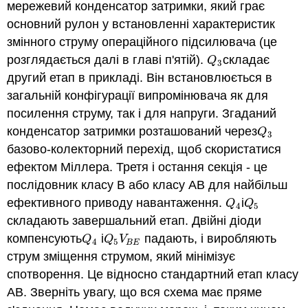
мережевий конденсатор затримки, який грає
основний рулон у встановленні характеристик
змінного струму операційного підсилювача (це
розглядається далі в главі п'ятій).
складає
Q
3
Q
3
другий етап в прикладі. Він встановлюється в
загальній конфігурації випромінювача як для
посилення струму, так і для напруги. Згаданий
конденсатор затримки розташований через
Q
3
Q
3
базово-колекторний перехід, щоб скористатися
ефектом Міллера. Третя і остання секція - це
послідовник класу B або класу AB для найбільш
ефективного приводу навантаження.
і
Q
4
Q
5
Q
Q
4
5
складають завершальний етап. Двійні діоди
компенсують
і
падають, і виробляють
Q
4
Q
5
V
B
E
Q
Q
V
4
5
B
E
струм зміщення струмом, який мінімізує
спотворення. Це відносно стандартний етап класу
AB. Зверніть увагу, що вся схема має пряме