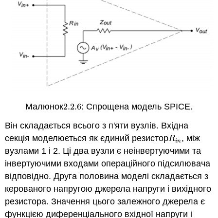
Малюнок
2.2.
6
: Спрощена модель SPICE.
2.2.
6
Він складається всього з п'яти вузлів. Вхідна
секція моделюється як єдиний резистор
, між
R
i
n
R
i
n
вузлами 1 і 2. Ці два вузли є неінвертуючими та
інвертуючими входами операційного підсилювача
відповідно. Друга половина моделі складається з
керованого напругою джерела напруги і вихідного
резистора. Значення цього залежного джерела є
функцією диференціального вхідної напруги і