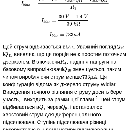
+
−
−
11
−
12
B
E
Q
B
E
Q
=
I
b
i
a
s
=
V
+
−
V
−
−
V
B
E
−
Q
11
−
V
B
E
−
Q
12
R
5
I
b
i
a
s
R
5
30
−
1.4
V
V
=
I
b
i
a
s
=
30
V
−
1.4
V
39
k
Ω
I
b
i
a
s
39
Ω
k
=
733
I
b
i
a
s
=
733
μ
A
I
μ
A
b
i
a
s
Цей струм відбивається в
. Уважний погляд
Q
13
Q
10
Q
Q
13
10
і
виявляє, що ця порція не є простим поточним
Q
11
Q
11
дзеркалом. Включаючи
, падіння напруги на
R
4
R
4
базовому випромінювачі
зменшується, таким
Q
10
Q
10
чином виробляючи струм менше
733
. Ця
733
μ
A
μ
A
конфігурація відома як джерело струму Widlar.
Виведення точного рівняння струму досить бере
2
участь, і виходить за рамки цієї глави
. Цей струм
відбивається в
через
, і встановлює
Q
8
Q
9
Q
Q
8
9
хвостовий струм для диференціального
підсилювача. Ступінь підсилювача різниці
використовує в цілому чотири підсилювальні