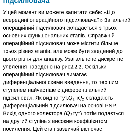
підсилювача
У цей момент ви можете запитати себе: «Що
всередині операційного підсилювача?» Загальний
операційний підсилювач складається з трьох
основних функціональних етапів. Справжній
операційний підсилювач може містити більше
трьох різних етапів, але може бути зведений до
цього рівня для аналізу. Узагальнене дискретне
уявлення наведено на рис
2.2.
2
. Оскільки
2.2.
2
операційний підсилювач вимагає
диференціальної схеми введення, то першим
ступенем найчастіше є диференціальний
підсилювач. Як видно тут,
і
складають
Q
1
Q
2
Q
Q
1
2
диференціальний підсилювач на основі PNP.
Вихід одного колектора (
тут) потім подається
Q
2
Q
2
на другий ступінь з високим коефіцієнтом
посилення. Цей етап зазвичай включає