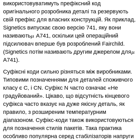
використовуватимуть префіксний код
оригінального розробника деталі та резервують
свій префікс для власних конструкцій. Як приклад,
Signetics випускає свою версію 741, яку вони
називають
A741, оскільки цей операційний
μ
μ
підсилювач вперше був розроблений Fairchild.
(Signetics потім називають другим джерелом для
μ
μ
A741).
Суфіксні коди сильно різняться між виробниками.
Типовими позначеннями для деталей споживчого
класу є C, і CN. Суфікс N часто означає «Не
градуйований». Цікаво, що відсутність кінцевого
суфікса часто вказує на дуже якісну деталь, як
правило, з розширеним температурним
діапазоном. Суфікс-коди також використовуються
для позначення стилів пакетів. Така практика
особливо популярна серед стабілізаторів напруги