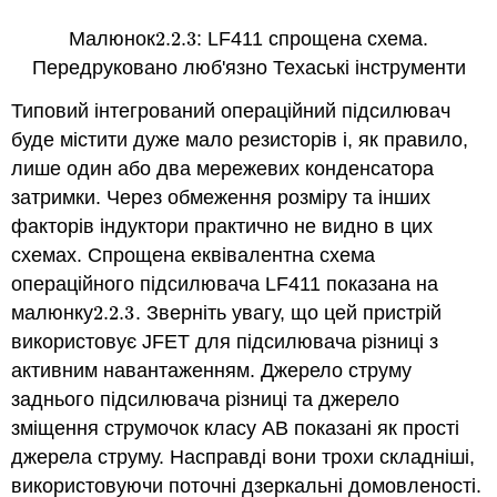
Малюнок
2.2.
3
: LF411 спрощена схема.
2.2.
3
Передруковано люб'язно Техаські інструменти
Типовий інтегрований операційний підсилювач
буде містити дуже мало резисторів і, як правило,
лише один або два мережевих конденсатора
затримки. Через обмеження розміру та інших
факторів індуктори практично не видно в цих
схемах. Спрощена еквівалентна схема
операційного підсилювача LF411 показана на
малюнку
2.2.
3
. Зверніть увагу, що цей пристрій
2.2.
3
використовує JFET для підсилювача різниці з
активним навантаженням. Джерело струму
заднього підсилювача різниці та джерело
зміщення струмочок класу AB показані як прості
джерела струму. Насправді вони трохи складніші,
використовуючи поточні дзеркальні домовленості.