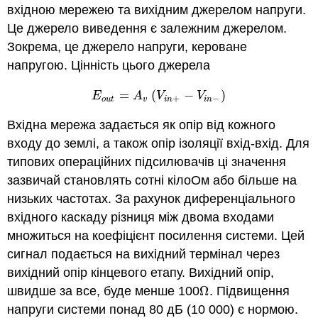
вхідною мережею та вихідним джерелом напруги.
Це джерело виведення є залежним джерелом.
Зокрема, це джерело напруги, кероване
напругою. Цінність цього джерела
=
(
−
)
E
o
u
t
=
A
v
(
V
i
n
+
−
V
i
n
−
)
E
A
V
V
+
−
o
u
t
v
i
n
i
n
Вхідна мережа задається як опір від кожного
входу до землі, а також опір ізоляції вхід-вхід. Для
типових операційних підсилювачів ці значення
зазвичай становлять сотні кілоОм або більше на
низьких частотах. За рахунок диференціального
вхідного каскаду різниця між двома входами
множиться на коефіцієнт посилення системи. Цей
сигнал подається на вихідний термінал через
вихідний опір кінцевого етапу. Вихідний опір,
швидше за все, буде менше 100
Ω
. Підвищення
Ω
напруги системи понад 80 дБ (10 000) є нормою.