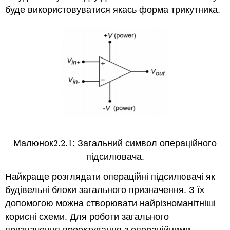
буде використовуватися якась форма трикутника.
Малюнок
2.2.
1
: Загальний символ операційного
2.2.
1
підсилювача.
Найкраще розглядати операційні підсилювачі як
будівельні блоки загального призначення. З їх
допомогою можна створювати найрізноманітніші
корисні схеми. Для роботи загального
призначення проектування з операційними