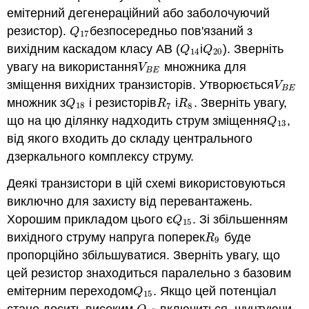
емітерний дегенераційний або заболочуючий
резистор).
безпосередньо пов'язаний з
Q
17
Q
17
вихідним каскадом класу AB (
і
). Зверніть
Q
14
Q
20
Q
Q
14
20
увагу на використання
множника для
V
B
E
V
B
E
зміщення вихідних транзисторів. Утворюється
V
B
E
V
B
E
множник з
і резисторів
і
. Зверніть увагу,
Q
18
R
7
R
8
Q
R
R
18
7
8
що на цю ділянку надходить струм зміщення
,
Q
13
Q
13
від якого входить до складу центрального
дзеркального комплексу струму.
Деякі транзистори в цій схемі використовуються
виключно для захисту від перевантажень.
Хорошим прикладом цього є
. Зі збільшенням
Q
15
Q
15
вихідного струму напруга поперек
буде
R
9
R
9
пропорційно збільшуватися. Зверніть увагу, що
цей резистор знаходиться паралельно з базовим
емітерним переходом
. Якщо цей потенціал
Q
15
Q
15
стане досить високим,
включиться, шунтуючи