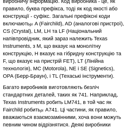
виробничу інформацію. Код виробника - це, як
правило, буква префікса, тоді як код якості або
конструкції - суфікс. Загальні префіксні коди
включають
A (Fairchild), AD (аналогові пристрої),
μ
μ
CS (Crystal), LM, LH та LF (Національний
напівпровідник, який зараз належить Texas
Instruments, з M, що вказує на монолітну
конструкцію, H вказує на гібридну конструкцію та
F, що вказує на пристрій FET), LT (Лінійна
технологія), MC (Motorola), NE і SE (Signetics),
OPA (Берр-Браун), і TL (Техаські інструменти).
Багато виробників виготовляють безліч
стандартних деталей, таких як 741. Наприклад,
Texas Instruments робить LM741, в той час як
Fairchild робить
A741. Ці частини, як правило,
μ
μ
вважаються взаємозамінними, хоча вони можуть
певним чином відрізнятися. Деякі виробники