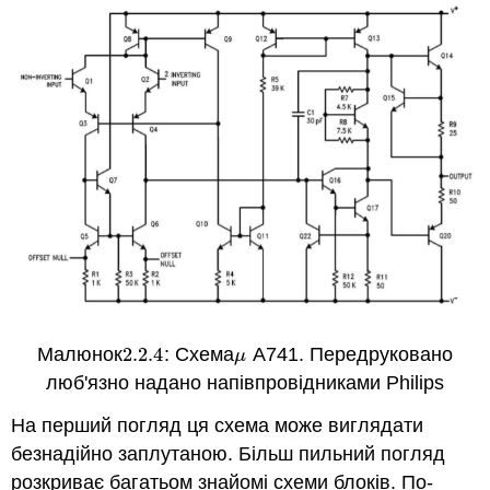
Малюнок
2.2.
4
: Схема
А741. Передруковано
2.2.
4
μ
μ
люб'язно надано напівпровідниками Philips
На перший погляд ця схема може виглядати
безнадійно заплутаною. Більш пильний погляд
розкриває багатьом знайомі схеми блоків. По-