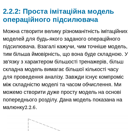
2.2.2: Проста імітаційна модель
операційного підсилювача
Можна створити велику різноманітність імітаційних
моделей для будь-якого заданого операційного
підсилювача. Взагалі кажучи, чим точніше модель,
тим більша ймовірність, що вона буде складною. У
зв'язку з характером більшості тренажерів, більш
складна модель вимагає більшої кількості часу
для проведення аналізу. Завжди існує компроміс
між складністю моделі та часом обчислення. Ми
можемо створити дуже просту модель на основі
попереднього розділу. Дана модель показана на
малюнку
2.2.
6
.
2.2.
6