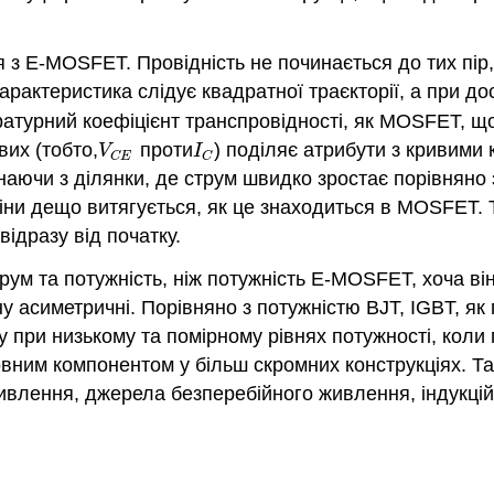
я з E-MOSFET. Провідність не починається до тих пір
арактеристика слідує квадратної траєкторії, а при до
атурний коефіцієнт транспровідності, як MOSFET, що
вих (тобто,
проти
) поділяє атрибути з кривими
V
C
E
I
C
V
I
C
E
C
аючи з ділянки, де струм швидко зростає порівняно 
міни дещо витягується, як це знаходиться в MOSFET. 
відразу від початку.
рум та потужність, ніж потужність E-MOSFET, хоча він
 асиметричні. Порівняно з потужністю BJT, IGBT, як
при низькому та помірному рівнях потужності, коли п
новним компонентом у більш скромних конструкціях. Т
влення, джерела безперебійного живлення, індукційні