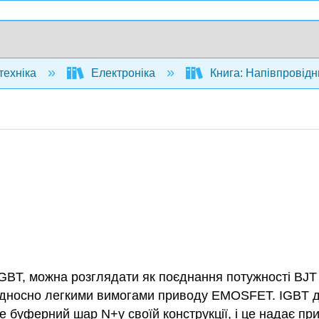
техніка
Електроніка
Книга: Напівпровідни
IGBT, можна розглядати як поєднання потужності BJT 
 відносно легкими вимогами приводу EMOSFET. IGBT до
бе буферний шар N+у своїй конструкції, і це надає п