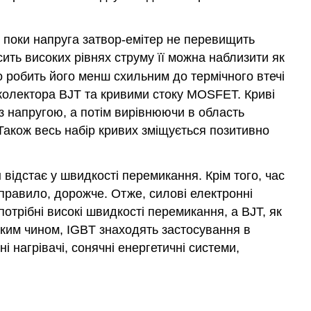
, поки напруга затвор-емітер не перевищить
сить високих рівнях струму її можна наблизити як
 робить його менш схильним до термічного втечі
 колектора BJT та кривими стоку MOSFET. Криві
з напругою, а потім вирівнюючи в область
Також весь набір кривих зміщується позитивно
 відстає у швидкості перемикання. Крім того, час
 правило, дорожче. Отже, силові електронні
отрібні високі швидкості перемикання, а BJT, як
аким чином, IGBT знаходять застосування в
 нагрівачі, сонячні енергетичні системи,