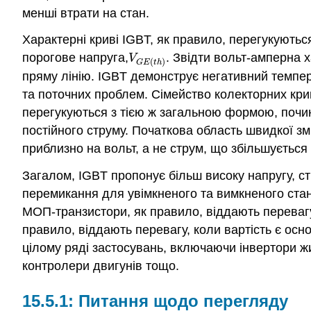
менші втрати на стан.
Характерні криві IGBT, як правило, перегукуютьс
порогове напруга,
. Звідти вольт-амперна х
V
G
E
(
t
h
)
V
(
)
G
E
t
h
пряму лінію. IGBT демонструє негативний темпер
та поточних проблем. Сімейство колекторних кри
перегукуються з тією ж загальною формою, почин
постійного струму. Початкова область швидкої з
приблизно на вольт, а не струм, що збільшується 
Загалом, IGBT пропонує більш високу напругу, ст
перемикання для увімкненого та вимкненого стану
МОП-транзистори, як правило, віддають перевагу 
правило, віддають перевагу, коли вартість є ос
цілому ряді застосувань, включаючи інвертори жи
контролери двигунів тощо.
15.5.1: Питання щодо перегляду