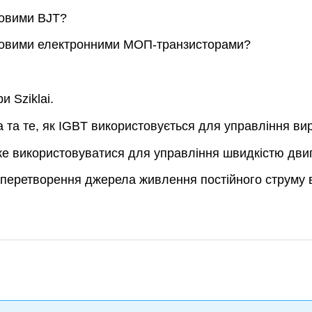
ловими BJT?
силовими електронними МОП-транзисторами?
 Sziklai.
ча та те, як IGBT використовується для управління в
же використовуватися для управління швидкістю двиг
я перетворення джерела живлення постійного струму 