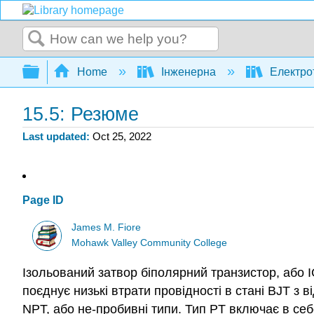
Search
Expand/collapse global hierarchy
Home
Інженерна
Електро
15.5: Резюме
Last updated
Oct 25, 2022
Page ID
James M. Fiore
Mohawk Valley Community College
Ізольований затвор біполярний транзистор, або 
поєднує низькі втрати провідності в стані BJT з
NPT, або не-пробивні типи. Тип PT включає в се