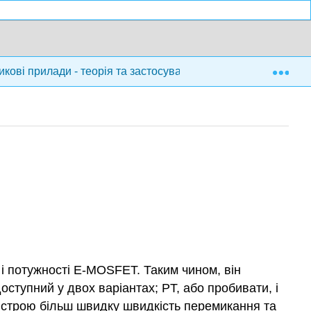
Exp
кові прилади - теорія та застосування (Fiore)
15: 
і потужності E-MOSFET. Таким чином, він
ступний у двох варіантах; PT, або пробивати, і
ристрою більш швидку швидкість перемикання та