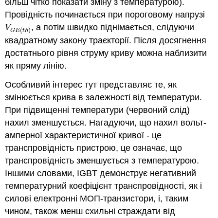
більш чітко показати зміну з температурою).
Провідність починається при пороговому напрузі
, а потім швидко піднімається, слідуючи
V
G
E
(
t
h
)
V
(
)
G
E
t
h
квадратному закону траєкторії. Після досягнення
достатнього рівня струму криву можна наблизити
як пряму лінію.
Особливий інтерес тут представляє те, як
змінюється крива в залежності від температури.
При підвищенні температури (червоний слід)
нахил зменшується. Нагадуючи, що нахил вольт-
амперної характеристичної кривої - це
транспровідність пристрою, це означає, що
транспровідність зменшується з температурою.
Іншими словами, IGBT демонструє негативний
температурний коефіцієнт транспровідності, як і
силові електронні МОП-транзистори, і, таким
чином, також менш схильні страждати від