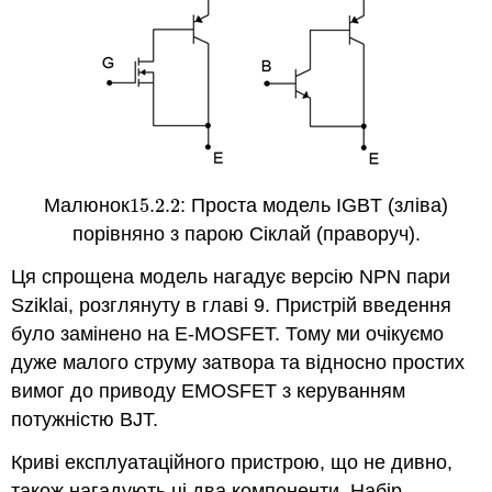
Малюнок
15.2.
2
: Проста модель IGBT (зліва)
15.2.
2
порівняно з парою Сіклай (праворуч).
Ця спрощена модель нагадує версію NPN пари
Sziklai, розглянуту в главі 9. Пристрій введення
було замінено на E-MOSFET. Тому ми очікуємо
дуже малого струму затвора та відносно простих
вимог до приводу EMOSFET з керуванням
потужністю BJT.
Криві експлуатаційного пристрою, що не дивно,
також нагадують ці два компоненти. Набір