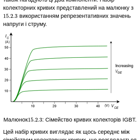
колекторних кривих представлений на малюнку з
15.2.
3
використанням репрезентативних значень
15.2.
3
напруги і струму.
Малюнок
15.2.
3
: Сімейство кривих колекторів IGBT.
15.2.
3
Цей набір кривих виглядає як щось середнє між
сімейством колекторних кривих, що розглядається