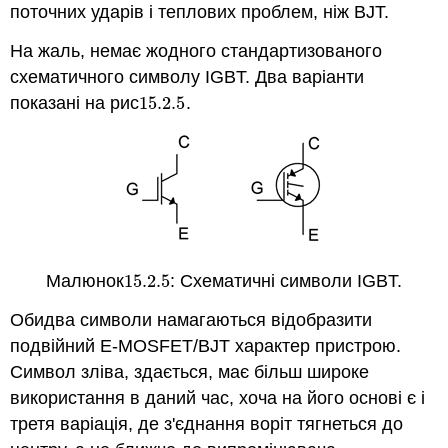
поточних ударів і теплових проблем, ніж BJT.
На жаль, немає жодного стандартизованого
схематичного символу IGBT. Два варіанти
показані на рис
15.2.
5
.
15.2.
5
Малюнок
15.2.
5
: Схематичні символи IGBT.
15.2.
5
Обидва символи намагаються відобразити
подвійний E-MOSFET/BJT характер пристрою.
Символ зліва, здається, має більш широке
використання в даний час, хоча на його основі є і
третя варіація, де з'єднання воріт тягнеться до