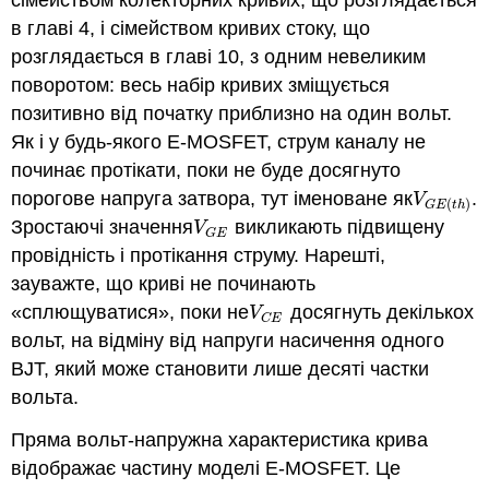
в главі 4, і сімейством кривих стоку, що
розглядається в главі 10, з одним невеликим
поворотом: весь набір кривих зміщується
позитивно від початку приблизно на один вольт.
Як і у будь-якого E-MOSFET, струм каналу не
починає протікати, поки не буде досягнуто
порогове напруга затвора, тут іменоване як
.
V
G
E
(
t
h
)
V
(
)
G
E
t
h
Зростаючі значення
викликають підвищену
V
G
E
V
G
E
провідність і протікання струму. Нарешті,
зауважте, що криві не починають
«сплющуватися», поки не
досягнуть декількох
V
C
E
V
C
E
вольт, на відміну від напруги насичення одного
BJT, який може становити лише десяті частки
вольта.
Пряма вольт-напружна характеристика крива
відображає частину моделі E-MOSFET. Це