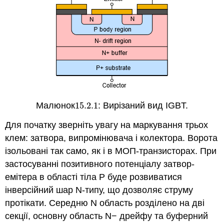
Малюнок
15.2.
1
: Вирізаний вид IGBT.
15.2.
1
Для початку зверніть увагу на маркування трьох
клем: затвора, випромінювача і колектора. Ворота
ізольовані так само, як і в МОП-транзисторах. При
застосуванні позитивного потенціалу затвор-
емітера в області тіла P буде розвиватися
інверсійний шар N-типу, що дозволяє струму
протікати. Середню N область розділено на дві
секції, основну область N− дрейфу та буферний