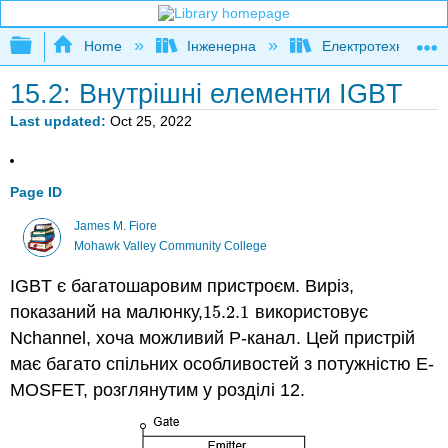
Expand/collapse global hierarchy
Home
Інженерна
Електротехніка
15.2: Внутрішні елементи IGBT
Last updated
Oct 25, 2022
Page ID
James M. Fiore
Mohawk Valley Community College
IGBT є багатошаровим пристроєм. Виріз,
показаний на малюнку,
15.2.
1
використовує
15.2.
1
Nchannel, хоча можливий P-канал. Цей пристрій
має багато спільних особливостей з потужністю E-
MOSFET, розглянутим у розділі 12.