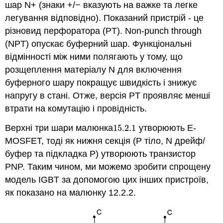
шар N+ (знаки +/− вказують на важке та легке
легування відповідно). Показаний пристрій - це
різновид перфоратора (PT). Non-punch through
(NPT) опускає буферний шар. Функціональні
відмінності між ними полягають у тому, що
розщеплення матеріалу N для включення
буферного шару покращує швидкість і знижує
напругу в стані. Отже, версія PT проявляє менші
втрати на комутацію і провідність.
Верхні три шари малюнка
15.2.
1
утворюють E-
15.2.
1
MOSFET, тоді як нижня секція (P тіло, N дрейф/
буфер та підкладка P) утворюють транзистор
PNP. Таким чином, ми можемо зробити спрощену
модель IGBT за допомогою цих інших пристроїв,
як показано на малюнку 12.2.2.