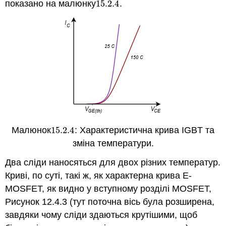
показано на малюнку
15.2.
4
.
15.2.
4
Малюнок
15.2.
4
: Характеристична крива IGBT та
15.2.
4
зміна температури.
Два сліди наносяться для двох різних температур.
Криві, по суті, такі ж, як характерна крива E-
MOSFET, як видно у вступному розділі MOSFET,
Рисунок 12.4.3 (тут поточна вісь була розширена,
завдяки чому сліди здаються крутішими, щоб