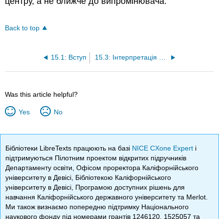
центру, а не ближче до випромінювача.
Back to top
15.1: Вступ
15.3: Інтерпретація аркуша даних IGBT
Was this article helpful?
Yes
No
Бібліотеки LibreTexts працюють на базі
NICE CXone Expert
і
підтримуються Пілотним проектом відкритих підручників
Департаменту освіти, Офісом проректора Каліфорнійського
університету в Девісі, Бібліотекою Каліфорнійського
університету в Девісі, Програмою доступних рішень для
навчання Каліфорнійського державного університету та Merlot.
Ми також визнаємо попередню підтримку Національного
наукового фонду під номерами грантів 1246120, 1525057 та