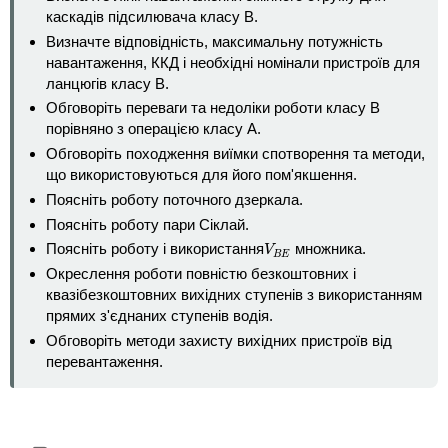
каскадів підсилювача класу B.
Визначте відповідність, максимальну потужність
навантаження, ККД і необхідні номінали пристроїв для
ланцюгів класу В.
Обговоріть переваги та недоліки роботи класу B
порівняно з операцією класу A.
Обговоріть походження виїмки спотворення та методи,
що використовуються для його пом'якшення.
Поясніть роботу поточного дзеркала.
Поясніть роботу пари Сіклай.
Поясніть роботу і використання
множника.
V
B
E
V
B
E
Окреслення роботи повністю безкоштовних і
квазібезкоштовних вихідних ступенів з використанням
прямих з'єднаних ступенів водія.
Обговоріть методи захисту вихідних пристроїв від
перевантаження.