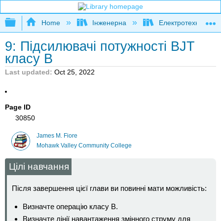
Expand/collapse global hierarchy
Home
Інженерна
Електротехніка
9: Підсилювачі потужності BJT
класу B
Last updated
Oct 25, 2022
Page ID
30850
James M. Fiore
Mohawk Valley Community College
Цілі навчання
Після завершення цієї глави ви повинні мати можливість:
Визначте операцію класу B.
Визначте лінії навантаження змінного струму для