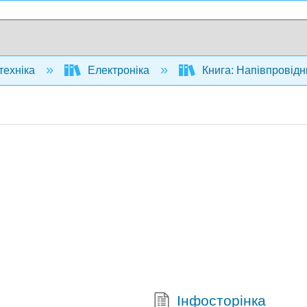
техніка
Електроніка
Книга: Напівпровідни
Інфосторінка