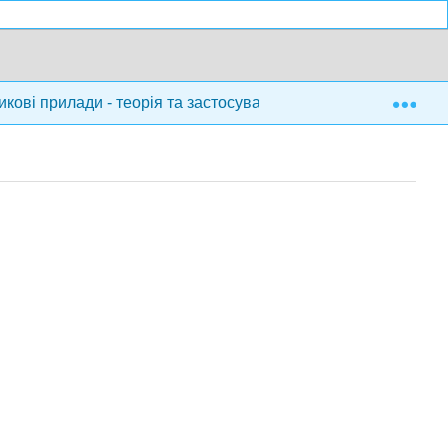
Exp
кові прилади - теорія та застосування (Fiore)
Пере