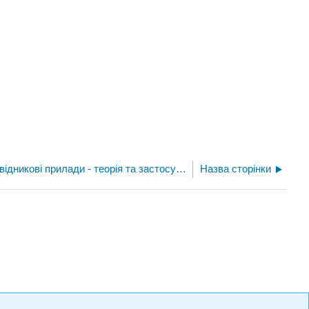
Книга: Напівпровідникові прилади - теорія та застосування (Fiore)
Назва сторінки