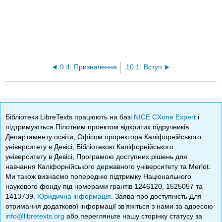
9.4: Призначення
10.1: Вступ
Бібліотеки LibreTexts працюють на базі
NICE CXone Expert
і
підтримуються Пілотним проектом відкритих підручників
Департаменту освіти, Офісом проректора Каліфорнійського
університету в Девісі, Бібліотекою Каліфорнійського
університету в Девісі, Програмою доступних рішень для
навчання Каліфорнійського державного університету та Merlot.
Ми також визнаємо попередню підтримку Національного
наукового фонду під номерами грантів 1246120, 1525057 та
1413739.
Юридична інформація
. Заява про доступність Для
отримання додаткової інформації зв’яжіться з нами за адресою
info@libretexts.org
або перегляньте нашу сторінку статусу за