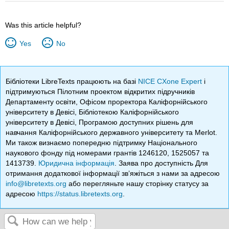
Was this article helpful?
Yes
No
Бібліотеки LibreTexts працюють на базі
NICE CXone Expert
і
підтримуються Пілотним проектом відкритих підручників
Департаменту освіти, Офісом проректора Каліфорнійського
університету в Девісі, Бібліотекою Каліфорнійського
університету в Девісі, Програмою доступних рішень для
навчання Каліфорнійського державного університету та Merlot.
Ми також визнаємо попередню підтримку Національного
наукового фонду під номерами грантів 1246120, 1525057 та
1413739.
Юридична інформація
. Заява про доступність Для
отримання додаткової інформації зв’яжіться з нами за адресою
info@libretexts.org
або перегляньте нашу сторінку статусу за
адресою
https://status.libretexts.org
.