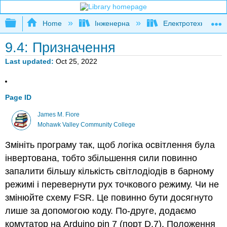
Expand/collapse global hierarchy
Home
Інженерна
Електротехніка
9.4: Призначення
Last updated
Oct 25, 2022
Page ID
James M. Fiore
Mohawk Valley Community College
Змініть програму так, щоб логіка освітлення була
інвертована, тобто збільшення сили повинно
запалити більшу кількість світлодіодів в барному
режимі і перевернути рух точкового режиму. Чи не
змінюйте схему FSR. Це повинно бути досягнуто
лише за допомогою коду. По-друге, додаємо
комутатор на Arduino pin 7 (порт D.7). Положення