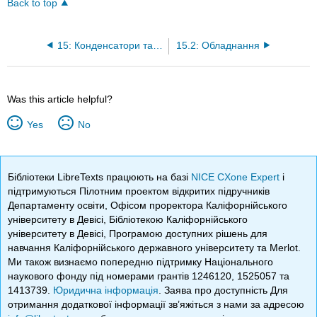
Back to top
15: Конденсатори та індуктори
15.2: Обладнання
Was this article helpful?
Yes
No
Бібліотеки LibreTexts працюють на базі
NICE CXone Expert
і
підтримуються Пілотним проектом відкритих підручників
Департаменту освіти, Офісом проректора Каліфорнійського
університету в Девісі, Бібліотекою Каліфорнійського
університету в Девісі, Програмою доступних рішень для
навчання Каліфорнійського державного університету та Merlot.
Ми також визнаємо попередню підтримку Національного
наукового фонду під номерами грантів 1246120, 1525057 та
1413739.
Юридична інформація
. Заява про доступність Для
отримання додаткової інформації зв’яжіться з нами за адресою