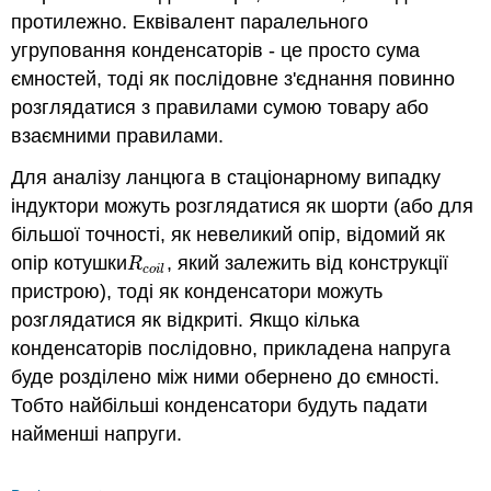
протилежно. Еквівалент паралельного
угруповання конденсаторів - це просто сума
ємностей, тоді як послідовне з'єднання повинно
розглядатися з правилами сумою товару або
взаємними правилами.
Для аналізу ланцюга в стаціонарному випадку
індуктори можуть розглядатися як шорти (або для
більшої точності, як невеликий опір, відомий як
опір котушки
, який залежить від конструкції
R
c
o
i
l
R
c
o
i
l
пристрою), тоді як конденсатори можуть
розглядатися як відкриті. Якщо кілька
конденсаторів послідовно, прикладена напруга
буде розділено між ними обернено до ємності.
Тобто найбільші конденсатори будуть падати
найменші напруги.