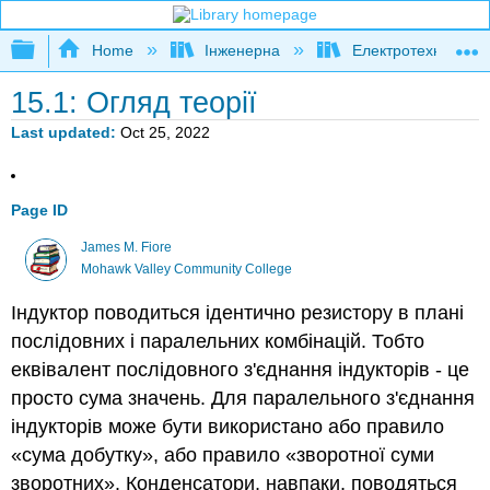
Expand/collapse global hierarchy
Home
Інженерна
Електротехніка
15.1: Огляд теорії
Last updated
Oct 25, 2022
Page ID
James M. Fiore
Mohawk Valley Community College
Індуктор поводиться ідентично резистору в плані
послідовних і паралельних комбінацій. Тобто
еквівалент послідовного з'єднання індукторів - це
просто сума значень. Для паралельного з'єднання
індукторів може бути використано або правило
«сума добутку», або правило «зворотної суми
зворотних». Конденсатори, навпаки, поводяться