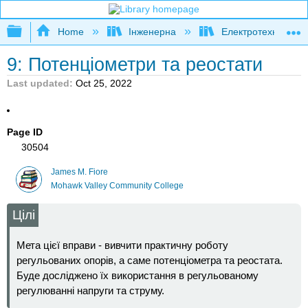
Expand/collapse global hierarchy
Home
Інженерна
Електротехніка
9: Потенціометри та реостати
Last updated
Oct 25, 2022
Page ID
30504
James M. Fiore
Mohawk Valley Community College
Цілі
Мета цієї вправи - вивчити практичну роботу
регульованих опорів, а саме потенціометра та реостата.
Буде досліджено їх використання в регульованому
регулюванні напруги та струму.