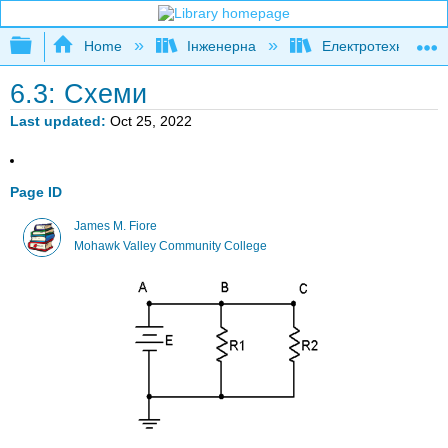
Expand/collapse global hierarchy
Home
Інженерна
Електротехніка
6.3: Схеми
Last updated
Oct 25, 2022
Page ID
James M. Fiore
Mohawk Valley Community College