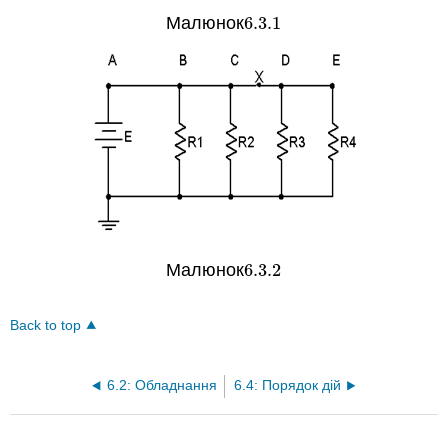
Малюнок
6.3.
1
6.3.
1
Малюнок
6.3.
2
6.3.
2
Back to top
6.2: Обладнання
6.4: Порядок дій