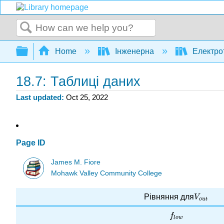
Search
Expand/collapse global hierarchy
Home
Інженерна
Електро
18.7: Таблиці даних
Last updated
Oct 25, 2022
Page ID
James M. Fiore
Mohawk Valley Community College
Рівняння для
V
o
u
t
V
o
u
t
f
l
o
w
f
l
o
w