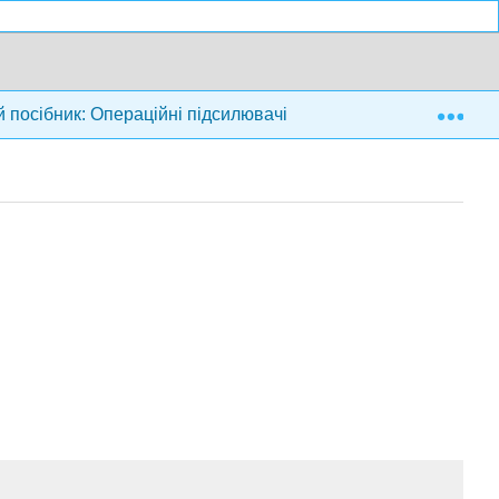
Exp
посібник: Операційні підсилювачі та лінійні інтегральні схе