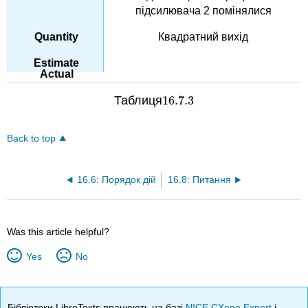
підсилювача 2 помінялися
Квадратний вихід
Таблиця
16.7.
3
16.7.
3
Back to top
16.6: Порядок дій
16.8: Питання
Was this article helpful?
Yes
No
Бібліотеки LibreTexts працюють на базі
NICE CXone Expert
і