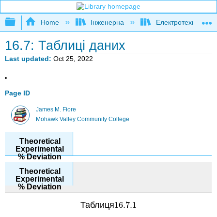
Expand/collapse global hierarchy
Home
Інженерна
Електротехніка
16.7: Таблиці даних
Last updated
Oct 25, 2022
Page ID
James M. Fiore
Mohawk Valley Community College
Таблиця
16.7.
1
16.7.
1