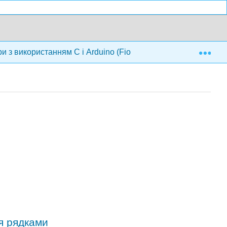
Exp
 з використанням C і Arduino (Fiore)
6: C Масиви 
я рядками