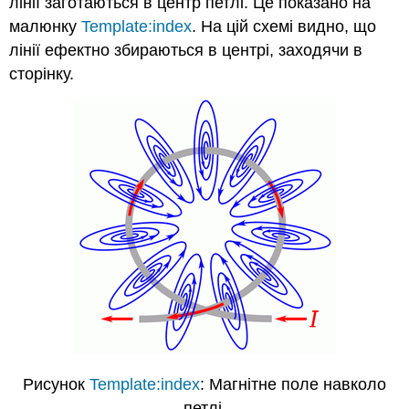
лінії заготаються в центр петлі. Це показано на
малюнку
Template:index
. На цій схемі видно, що
лінії ефектно збираються в центрі, заходячи в
сторінку.
Рисунок
Template:index
: Магнітне поле навколо
петлі.