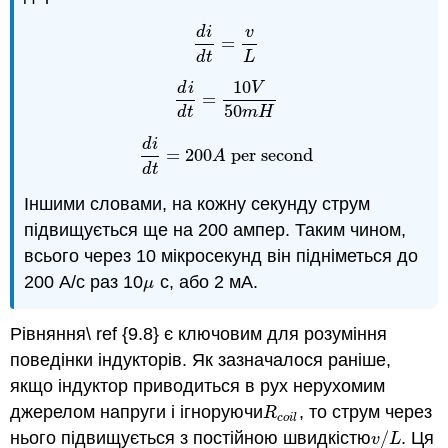
d
i
v
=
d
i
d
t
=
v
L
d
t
L
10
d
i
V
=
d
i
d
t
=
10
V
50
m
H
50
d
t
m
H
d
i
=
200
per second
d
i
d
t
=
200
A
per second
A
d
t
Іншими словами, на кожну секунду струм
підвищується ще на 200 ампер. Таким чином,
всього через 10 мікросекунд він підніметься до
200 А/с раз 10
с, або 2 мА.
μ
μ
Рівняння\ ref {9.8} є ключовим для розуміння
поведінки індукторів. Як зазначалося раніше,
якщо індуктор приводиться в рух нерухомим
джерелом напруги і ігноруючи
, то струм через
R
c
o
i
l
R
c
o
i
l
нього підвищується з постійною швидкістю
/
. Ця
v
/
L
v
L