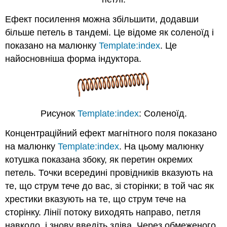
Ефект посилення можна збільшити, додавши
більше петель в тандемі. Це відоме як соленоїд і
показано на малюнку
Template:index
. Це
найосновніша форма індуктора.
Рисунок
Template:index
: Соленоїд.
Концентраційний ефект магнітного поля показано
на малюнку
Template:index
. На цьому малюнку
котушка показана збоку, як перетин окремих
петель. Точки всередині провідників вказують на
те, що струм тече до вас, зі сторінки; в той час як
хрестики вказують на те, що струм тече на
сторінку. Лінії потоку виходять направо, петля
навколо, і знову введіть зліва. Через обмеженого