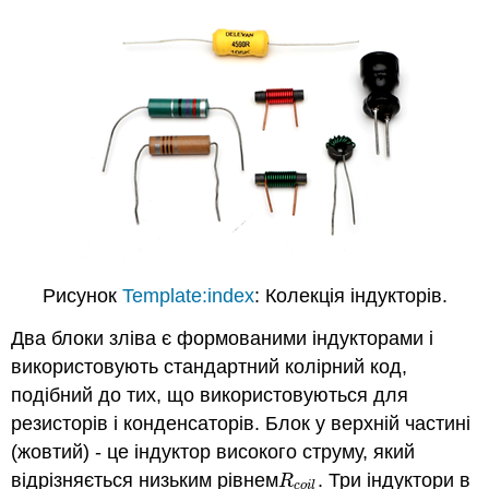
Рисунок
Template:index
: Колекція індукторів.
Два блоки зліва є формованими індукторами і
використовують стандартний колірний код,
подібний до тих, що використовуються для
резисторів і конденсаторів. Блок у верхній частині
(жовтий) - це індуктор високого струму, який
відрізняється низьким рівнем
. Три індуктори в
R
c
o
i
l
R
c
o
i
l