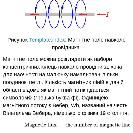
Рисунок
Template:index
: Магнітне поле навколо
провідника.
Магнітне поле можна розглядати як набори
концентричних кілець навколо провідника, хоча
для наочності на малюнку намальовані тільки
поодинокі петлі. Кількість магнітних ліній в даній
області відоме як магнітний потік і дається
символом
Φ
(грецька буква фі). Одиницею
Φ
магнітного потоку є Вебер, Wb, названий на честь
Вільгельма Вебера, німецького фізика 19 століття.
Magnetic flux
≡
the number of magnetic lines 
(9.2.1)
Magnetic flux
≡
the number of magnetic line