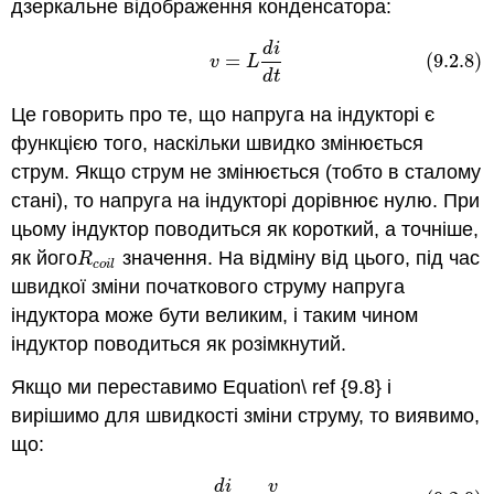
дзеркальне відображення конденсатора:
d
i
(9.2.8)
v
=
L
d
i
d
t
=
(9.2.8)
v
L
d
t
Це говорить про те, що напруга на індукторі є
функцією того, наскільки швидко змінюється
струм. Якщо струм не змінюється (тобто в сталому
стані), то напруга на індукторі дорівнює нулю. При
цьому індуктор поводиться як короткий, а точніше,
як його
значення. На відміну від цього, під час
R
c
o
i
l
R
c
o
i
l
швидкої зміни початкового струму напруга
індуктора може бути великим, і таким чином
індуктор поводиться як розімкнутий.
Якщо ми переставимо Equation\ ref {9.8} і
вирішимо для швидкості зміни струму, то виявимо,
що:
d
i
v
(9.2.9)
d
i
d
t
=
v
L