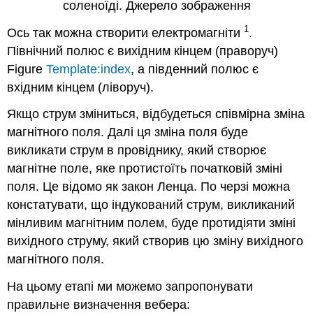
соленоїді. Джерело зображення
1
Ось так можна створити електромагніти
.
Північний полюс є вихідним кінцем (праворуч)
Figure
Template:index
, а південний полюс є
вхідним кінцем (ліворуч).
Якщо струм зміниться, відбудеться співмірна зміна
магнітного поля. Далі ця зміна поля буде
викликати струм в провіднику, який створює
магнітне поле, яке протистоїть початковій зміні
поля. Це відомо як закон Ленца. По черзі можна
констатувати, що індукований струм, викликаний
мінливим магнітним полем, буде протидіяти зміні
вихідного струму, який створив цю зміну вихідного
магнітного поля.
На цьому етапі ми можемо запропонувати
правильне визначення вебера: