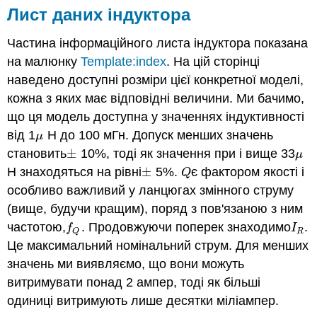
Лист даних індуктора
Частина інформаційного листа індуктора показана
на малюнку
Template:index
. На цій сторінці
наведено доступні розміри цієї конкретної моделі,
кожна з яких має відповідні величини. Ми бачимо,
що ця модель доступна у значеннях індуктивності
від 1
Н до 100 мГн. Допуск менших значень
μ
μ
становить
±
10%, тоді як значення при і вище 33
±
μ
μ
Н знаходяться на рівні
±
5%.
є фактором якості і
±
Q
Q
особливо важливий у ланцюгах змінного струму
(вище, будучи кращим), поряд з пов'язаною з ним
частотою,
. Продовжуючи поперек знаходимо
.
f
Q
I
R
f
I
R
Q
Це максимальний номінальний струм. Для менших
значень ми виявляємо, що вони можуть
витримувати понад 2 ампер, тоді як більші
одиниці витримують лише десятки міліампер.