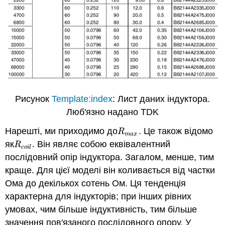
Рисунок
Template:index
: Лист даних індуктора.
Люб'язно надано TDK
Нарешті, ми приходимо до
. Це також відомо
R
m
a
x
R
m
a
x
як
. Він являє собою еквівалентний
R
c
o
i
l
R
c
o
i
l
послідовний опір індуктора. Загалом, менше, тим
краще. Для цієї моделі він коливається від частки
Ома до декількох сотень Ом. Ця тенденція
характерна для індукторів; при інших рівних
умовах, чим більше індуктивність, тим більше
значення пов'язаного послідовного опору. У