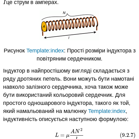
це струм в амперах.
I
I
Рисунок
Template:index
: Прості розміри індуктора з
повітряним сердечником.
Індуктор в найпростішому вигляді складається з
ряду дротяних петель. Вони можуть бути намотані
навколо залізного сердечника, хоча також може
бути використаний кольоровий сердечник. Для
простого одношарового індуктора, такого як той,
який намальований на малюнку
Template:index
,
індуктивність описується наступною формулою:
2
(9.2.7)
L
=
μ
A
N
2
l
A
N
=
(9.2.7)
L
μ