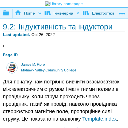
Expand/collapse global hierarchy
Home
Інженерна
Електротехніка
9.2: Індуктивність та індуктори
Last updated
Oct 26, 2022
Page ID
James M. Fiore
Mohawk Valley Community College
Для початку нам потрібно вивчити взаємозв'язок
між електричним струмом і магнітними полями в
провіднику. Коли струм проходить через
провідник, такий як провід, навколо провідника
створюється магнітне поле, пропорційне силі
струму. Це показано на малюнку
Template:index
.