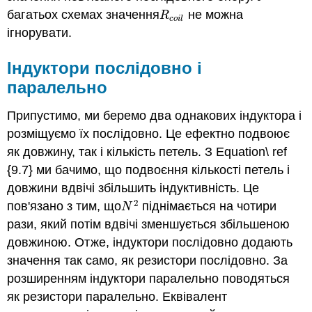
багатьох схемах значення
не можна
R
c
o
i
l
R
c
o
i
l
ігнорувати.
Індуктори послідовно і
паралельно
Припустимо, ми беремо два однакових індуктора і
розміщуємо їх послідовно. Це ефектно подвоює
як довжину, так і кількість петель. З Equation\ ref
{9.7} ми бачимо, що подвоєння кількості петель і
довжини вдвічі збільшить індуктивність. Це
2
пов'язано з тим, що
піднімається на чотири
N
2
N
рази, який потім вдвічі зменшується збільшеною
довжиною. Отже, індуктори послідовно додають
значення так само, як резистори послідовно. За
розширенням індуктори паралельно поводяться
як резистори паралельно. Еквівалент