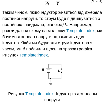
=
(9.2.9)
d
t
L
Таким чином, якщо індуктор живиться від джерела
постійної напруги, то струм буде підвищуватися з
постійною швидкістю, рівною
/
. Наприклад,
v
/
L
v
L
розглядаючи схему на малюнку
Template:index
, ми
бачимо джерело напруги, що живить один
індуктор. Якби ми будували струм індуктора з
часом, ми б побачили щось на зразок графіка
Рисунок
Template:index
.
Рисунок
Template:index
: Індуктор з джерелом
напруги.