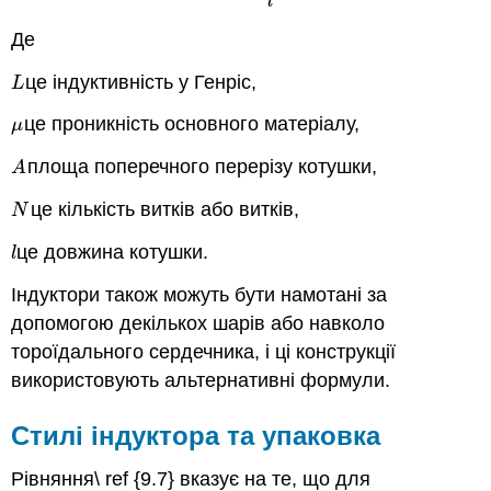
l
Де
це індуктивність у Генріс,
L
L
це проникність основного матеріалу,
μ
μ
площа поперечного перерізу котушки,
A
A
це кількість витків або витків,
N
N
це довжина котушки.
l
l
Індуктори також можуть бути намотані за
допомогою декількох шарів або навколо
тороїдального сердечника, і ці конструкції
використовують альтернативні формули.
Стилі індуктора та упаковка
Рівняння\ ref {9.7} вказує на те, що для