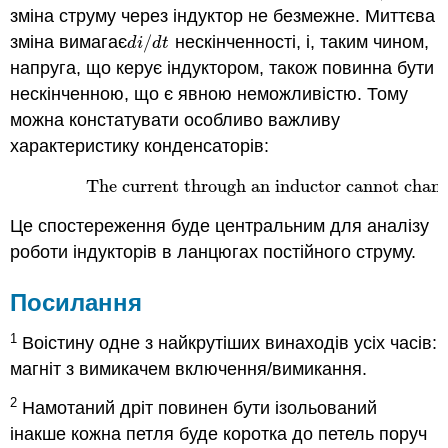
зміна струму через індуктор не безмежне. Миттєва
зміна вимагає
/
нескінченності, і, таким чином,
d
i
/
d
t
d
i
d
t
напруга, що керує індуктором, також повинна бути
нескінченною, що є явною неможливістю. Тому
можна констатувати особливо важливу
характеристику конденсаторів:
The current through an inductor cannot chang
(9.2.10)
The current through an inductor cannot c
Це спостереження буде центральним для аналізу
роботи індукторів в ланцюгах постійного струму.
Посилання
1
Воістину одне з найкрутіших винаходів усіх часів:
магніт з вимикачем включення/вимикання.
2
Намотаний дріт повинен бути ізольований
інакше кожна петля буде коротка до петель поруч