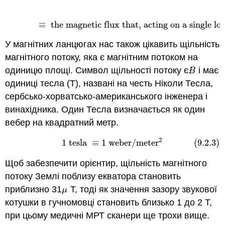
(9.2.2)
1
weber
≡
the magnetic flux that, acting on a sin
≡
the magnetic flux that, acting on a single loo
У магнітних ланцюгах нас також цікавить щільність
магнітного потоку, яка є магнітним потоком на
одиницю площі. Символ щільності потоку є
і має
B
B
одиниці тесла (Т), названі на честь Ніколи Тесла,
сербсько-хорватсько-американського інженера і
винахідника. Один Тесла визначається як один
вебер на квадратний метр.
2
(9.2.3)
1
tesla
≡
1
weber
/
meter
2
1
tesla
≡
1
weber
/
meter
(9.2.3)
Щоб забезпечити орієнтир, щільність магнітного
потоку Землі поблизу екватора становить
приблизно 31
Т, тоді як значення зазору звукової
μ
μ
котушки в гучномовці становить близько 1 до 2 Т,
при цьому медичні МРТ сканери ще трохи вище.