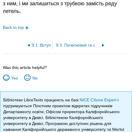
з ним, і ми залишиться з трубкою замість ряду
петель.
Back to top
9.1: Вступ
9.3: Початковий та сталий аналіз ланцюгів RL
Was this article helpful?
Yes
No
Бібліотеки LibreTexts працюють на базі
NICE CXone Expert
і
підтримуються Пілотним проектом відкритих підручників
Департаменту освіти, Офісом проректора Каліфорнійського
університету в Девісі, Бібліотекою Каліфорнійського
університету в Девісі, Програмою доступних рішень для
навчання Каліфорнійського державного університету та Merlot.