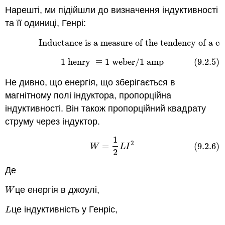
Нарешті, ми підійшли до визначення індуктивності
та її одиниці, Генрі:
Inductance is a measure of the tendency of a co
(9.2.4)
Inductance is a measure of the tendency of a
1
henry
≡
1
weber
/
1
amp
(9.2.5)
(9.2.5)
1
henry
≡
1
weber
/
1
amp
Не дивно, що енергія, що зберігається в
магнітному полі індуктора, пропорційна
індуктивності. Він також пропорційний квадрату
струму через індуктор.
1
(9.2.6)
W
=
1
2
L
I
2
2
=
(9.2.6)
W
L
I
2
Де
це енергія в джоулі,
W
W
це індуктивність у Генріс,
L
L