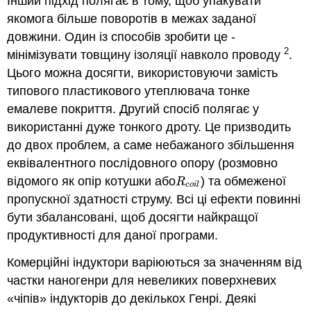
Інший підхід полягає в тому, щоб упакувати
якомога більше поворотів в межах заданої
довжини. Один із способів зробити це -
2
мінімізувати товщину ізоляції навколо проводу
.
Цього можна досягти, використовуючи замість
типового пластикового утеплювача тонке
емалеве покриття. Другий спосіб полягає у
використанні дуже тонкого дроту. Це призводить
до двох проблем, а саме небажаного збільшення
еквівалентного послідовного опору (розмовно
відомого як опір котушки або
) та обмеженої
R
c
o
i
l
R
c
o
i
l
пропускної здатності струму. Всі ці ефекти повинні
бути збалансовані, щоб досягти найкращої
продуктивності для даної програми.
Комерційні індуктори варіюються за значенням від
частки наногенри для невеликих поверхневих
«чіпів» індукторів до декількох Генрі. Деякі