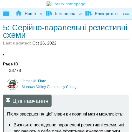
Expand/collapse global hierarchy
Home
Інженерна
Електротехніка
5: Серійно-паралельні резистивні
схеми
Last updated
Oct 26, 2022
Page ID
33778
James M. Fiore
Mohawk Valley Community College
Цілі навчання
Після завершення цієї глави ви повинні мати можливість:
Визначте послідовно паралельні резистивні схеми, які
включають в себе одне ефективне джерело напруги