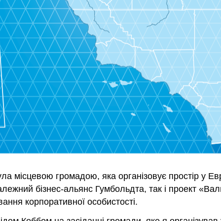
ула місцевою громадою, яка організовує простір у Е
залежний бізнес-альянс Гумбольдта, так і проект «Ва
вання корпоративної особистості.