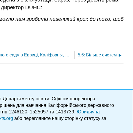
в директор DUHC:
могло нам зробити невеликий крок до того, щоб
5.4: Вода для шкільного саду в Евриці, Каліфорнія, США
5.6: Більше систем
ів Департаменту освіти, Офісом проректора
х рішень для навчання Каліфорнійського державного
нтів 1246120, 1525057 та 1413739.
Юридична
xts.org
або перегляньте нашу сторінку статусу за