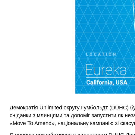
Демократія Unlimited округу Гумбольдт (DUHC) б
сніданки з млинцями та допоміг запустити як не
«Move To Amend», національну кампанію зі скасу