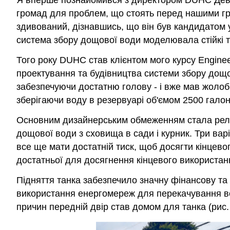
Я вперше познайомився з директором DUHC Девідо
громад для проблем, що стоять перед нашими гром
здивований, дізнавшись, що він був кандидатом у
система збору дощової води моделювала стійкі т
Того року DUHC став клієнтом мого курсу Engineer
проектування та будівництва системи збору дощо
забезпечуючи достатню голову - і вже мав жолоб
зберігаючи воду в резервуарі об'ємом 2500 галон
Основним дизайнерським обмеженням стала рельєф
дощової води з сховища в сади і курник. Три вар
все ще мати достатній тиск, щоб досягти кінцево
достатньої для досягнення кінцевого використанн
Підняття танка забезпечило значну фінансову та і
використання енергомереж для перекачування вод
причин передній двір став домом для танка (рис. 