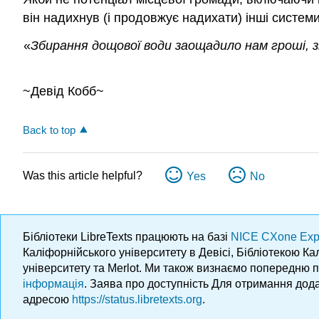
він надихнув (і продовжує надихати) інші систе
«
Збирання дощової води заощадило нам гроші, 
~Девід Кобб~
Back to top
Was this article helpful?
Yes
No
Бібліотеки LibreTexts працюють на базі
NICE CXone Exp
Каліфорнійського університету в Девісі, Бібліотекою К
університету та Merlot. Ми також визнаємо попередню 
інформація
. Заява про доступність Для отримання дода
адресою
https://status.libretexts.org
.