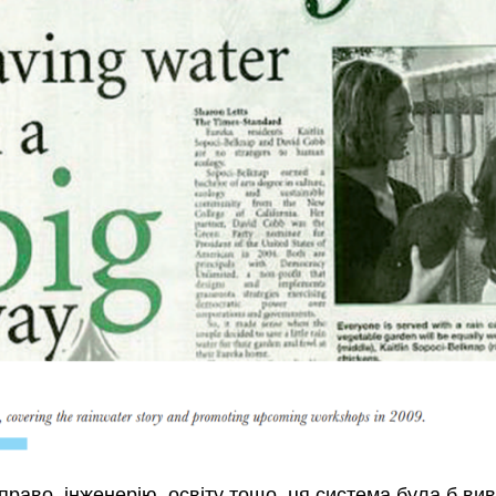
раво, інженерію, освіту тощо, ця система була б виве