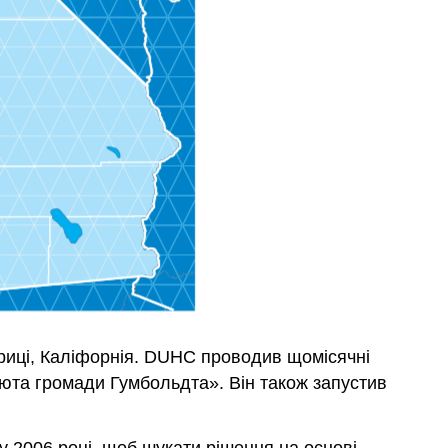
вриці, Каліфорнія. DUHC проводив щомісячні
люта громади Гумбольдта». Він також запустив