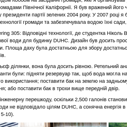
м Коббом на засіданні громади, яке я організував у
адами Північної Каліфорнії. Я був вражений його чі
 президенти партії зелених 2004 року. У 2007 році я
ехнології громади та забезпечувала водою їхні сади,
ing 305: Відповідні технології, де студентка Ніколь 
вої води для будинку DUHC. Дизайн був досить прост
и. Площа даху була достатньою для збору достатньої 
ів.
 ділянки, вона була досить рівною. Ретельний аналі
іанти були: підняти резервуар так, щоб вода могла 
го використання; поставити бак на землю на задньому
я; або поставити бак в трохи вище передній двір.
нженерну перешкоду, оскільки 2,500 галонів становит
и не відповідало цілям DUHC, а сонячна енергія в 
5-10).