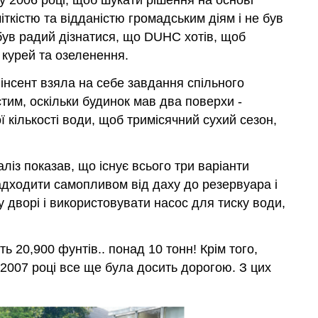
 2006 році, щоб шукати рішення на основі
ткістю та відданістю громадським діям і не був
 був радий дізнатися, що DUHC хотів, щоб
 курей та озеленення.
Вінсент взяла на себе завдання спільного
им, оскільки будинок мав два поверхи -
кількості води, щоб тримісячний сухий сезон,
з показав, що існує всього три варіанти
надходити самопливом від даху до резервуара і
 дворі і використовувати насос для тиску води,
ь 20,900 фунтів.. понад 10 тонн! Крім того,
2007 році все ще була досить дорогою. З цих