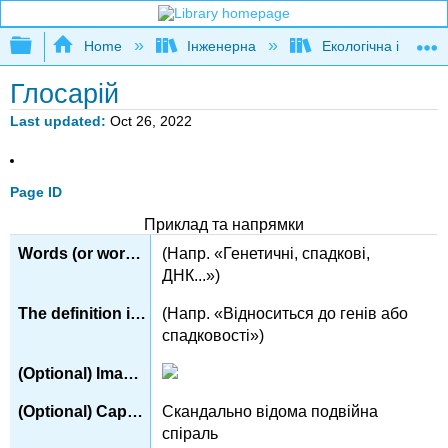
Expand/collapse global hierarchy
Home
Інженерна
Екологічна інженер
Глосарій
Last updated
Oct 26, 2022
Page ID
Приклад та напрямки
(Напр. «Генетичні, спадкові,
ДНК...»)
(Напр. «Відноситься до генів або
спадковості»)
Скандально відома подвійна
спіраль