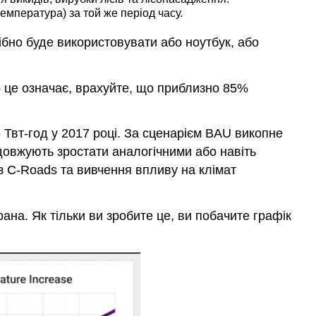
емпература) за той же період часу.
бно буде використовувати або ноутбук, або
о це означає, врахуйте, що приблизно 85%
 Твт-год у 2017 році. За сценарієм BAU викопне
довжують зростати аналогічними або навіть
з C-Roads та вивчення впливу на клімат
а. Як тільки ви зробите це, ви побачите графік