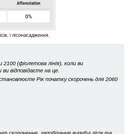
ісів, і лісонасадження.
 2100 (фіолетова лінія), коли ви
ви відповідаєте на це.
становлюєте Рік початку скорочень для 2060
нт скорочення, запобігання вирубці лісів та