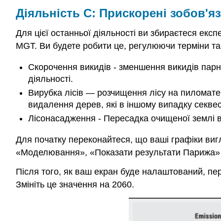
Діяльність C: Прискорені зобов'я
Для цієї останньої діяльності ви збираєтеся екс
MGT. Ви будете робити це, регулюючи терміни та 
Скорочення викидів - зменшення викидів парни
діяльності.
Вирубка лісів — розчищення лісу на пиломатер
видалення дерев, які в іншому випадку секвес
Лісонасадження - Пересадка очищеної землі в 
Для початку переконайтеся, що ваші графіки виг
«Моделювання», «Показати результати Парижа» 
Після того, як ваш екран буде налаштований, перей
Змініть це значення на 2060.