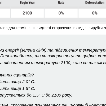
олер для термінів і швидкості скорочення викидів, вирубки л
и енергії (зелена лінія) та підвищення температури
 Переконайтеся, що ви використовуєте цифри, коли 
та підвищенням температури 2100, коли ви також в
упних сценаріїв?
ить вище 2,0° C.
ить вище 1,5° C.
пускається до 1,5° C до 2100 року.
идів, скорочення починається рік, щорічний коефіціє