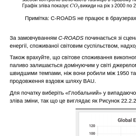
Графік зліва показує
викиди на рік з 2000 по
C
O
2
C
O
2
Примітка: C-ROADS не працює в браузерах 
За замовчуванням
C-ROADS
починається зі сцен
енергії, споживаної світовим суспільством, над
Також врахуйте, що світове споживання викопного
паливо залишається домінуючим у світі джерелом
швидшими темпами, ніж вони робили між 1950 та 
продовження вздовж шляху BAU.
Для початку виберіть «Глобальний» у випадаючом
зліва зміни, так що це виглядає як Рисунок 22.2