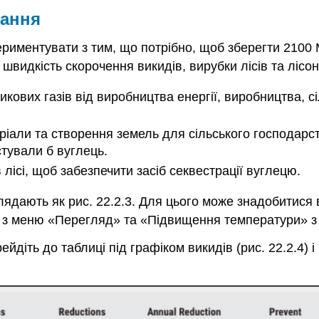
зання
периментувати з тим, що потрібно, щоб зберегти 2100 
швидкість скорочення викидів, вирубки лісів та ліс
кових газів від виробництва енергії, виробництва, сі
іали та створення земель для сільського господарст
тували б вуглець.
лісі, щоб забезпечити засіб секвестрації вуглецю.
лядають як рис. 22.2.3. Для цього може знадобитис
з меню «Перегляд» та «Підвищення температури» з
діть до таблиці під графіком викидів (рис. 22.2.4) і н