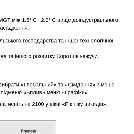
MGT між 1.5° C і 2.0° C вище доіндустріального
онасадження.
льського господарства та іншої технологічної
ва та іншого розвитку. Коротше кажучи,
я вибрати «Глобальний» та «Скидання» з меню
 підменю «Вплив» меню «Графіки».
атисніть на 2100 у вікні «Рік піку викидів».