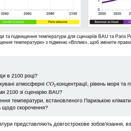
ди та підвищення температури для сценаріїв BAU та Paris Р
щення температури» з підменю «Вплив», щоб змінити прави
ди в 2100 році?
ікувані атмосферні
концентрації, рівень моря та 
C
O
2
C
O
2
ями 2100 зі сценарію BAU?
ення температури, встановленого Паризькою клімати
ь щодо скорочення?
ратури представляють довгострокове зобов'язання, взя