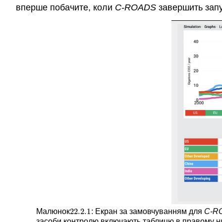
вперше побачите, коли
C-ROADS
завершить запу
22.2.
1
Малюнок
: Екран за замовчуванням для
C-R
22.2.
1
засоби контролю включають таблицю в правому ниж