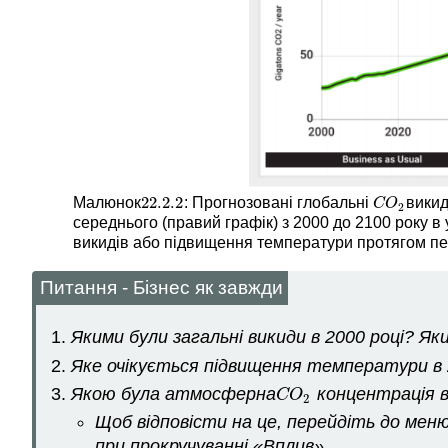
22.2.
2
Малюнок
: Прогнозовані глобальні
викид
22.2.
2
C
O
2
C
O
2
середнього (правий графік) з 2000 до 2100 року в
викидів або підвищення температури протягом пе
Питання - Бізнес як завжди
Якими були загальні викиди в 2000 році? Яки
Яке очікується підвищення температури в 
Якою була атмосферна
концентрація в 
C
O
2
C
O
2
Щоб відповісти на це, перейдіть до мен
при прокручуванні «Вплив».