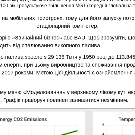
 2100 рік і результуюче збільшення MGT (середня глобальна т
на мобільних пристроях, тому для його запуску потрі
стаціонарний комп'ютер.
арію «Звичайний бізнес» або BAU. Щоб зрозуміти, щ
ходить від спалювання викопного палива.
 палива зросло з 29 138 Твтч у 1950 році до 113,845
 енергії, при цьому виробництво та споживання про
2017 роками. Метою цієї діяльності є ознайомлення 
у меню «Моделювання» у верхньому лівому куті екран
.2. Графік праворуч повинен залишитися незмінним.