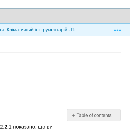
Exp
а: Кліматичний інструментарій - Посібник з ресурсів для на
Table of contents
Діяльність
2.2.1 показано, що ви