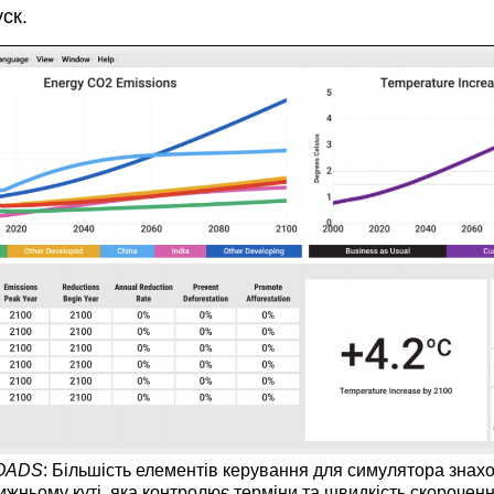
ск.
OADS
: Більшість елементів керування для симулятора знахо
ньому куті, яка контролює терміни та швидкість скорочення