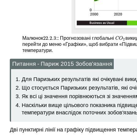
22.2.
3
Малюнок
:: Прогнозовані глобальні
вики
22.2.
3
C
O
2
C
O
2
перейти до меню «Графіки», щоб вибрати «Підви
температури.
Питання - Париж 2015 Зобов'язання
Для Паризьких результатів які очікувані вики
Що стосується Паризьких результатів, які оч
Як всі ці значення порівнюються зі значенн
Наскільки вище цільового показника підвищ
температури внаслідок поточних зобов'язан
Дві пунктирні лінії на графіку підвищення темпе