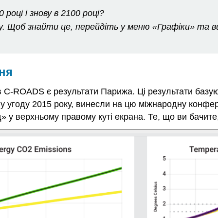
році і знову в 2100 році?
у. Щоб знайти це, перейдіть у меню «Графіки» та в
ння
 C-ROADS є результати Парижа. Ці результати базую
чну угоду 2015 року, винесли на цю міжнародну конфе
у верхньому правому куті екрана. Те, що ви бачите,