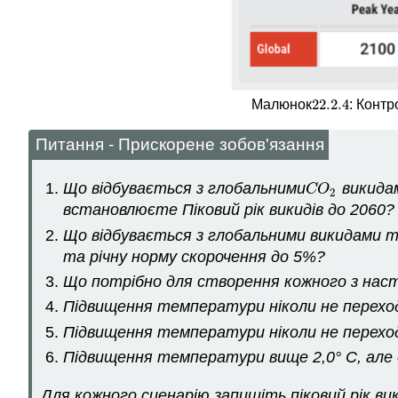
22.2.
4
Малюнок
: Контр
22.2.
4
Питання - Прискорене зобов'язання
Що відбувається з глобальними
викидам
C
O
2
C
O
2
встановлюєте Піковий рік викидів до 2060?
Що відбувається з глобальними викидами 
та річну норму скорочення до 5%?
Що потрібно для створення кожного з наст
Підвищення температури ніколи не переход
Підвищення температури ніколи не переход
Підвищення температури вище 2,0° C, але о
Для кожного сценарію запишіть піковий рік вик