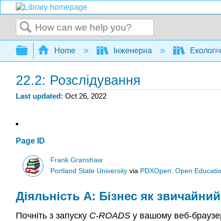
Search
Expand/collapse global hierarchy
Home
Інженерна
Екологіч
22.2: Розслідування
Last updated
Oct 26, 2022
Page ID
Frank Granshaw
Portland State University
via
PDXOpen: Open Educatio
Діяльність A: Бізнес як звичайний
Почніть з запуску
C-ROADS
у вашому веб-браузе