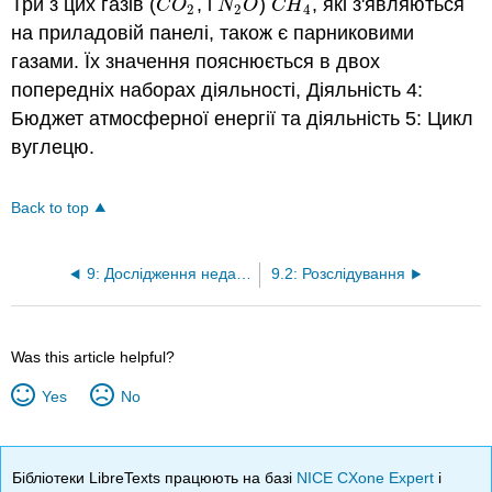
Три з цих газів (
, і
)
, які з'являються
C
O
2
N
2
O
C
H
4
C
O
N
O
C
H
2
2
4
на приладовій панелі, також є парниковими
газами. Їх значення пояснюється в двох
попередніх наборах діяльності, Діяльність 4:
Бюджет атмосферної енергії та діяльність 5: Цикл
вуглецю.
Back to top
9: Дослідження недавньої глобальної температури
9.2: Розслідування
Was this article helpful?
Yes
No
Бібліотеки LibreTexts працюють на базі
NICE CXone Expert
і