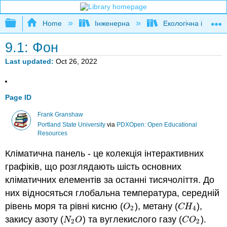
Expand/collapse global hierarchy
Home
Інженерна
Екологічна інженер
9.1: Фон
Last updated
Oct 26, 2022
Page ID
Frank Granshaw
Portland State University
via
PDXOpen: Open Educational
Resources
Кліматична панель - це колекція інтерактивних
графіків, що розглядають шість основних
кліматичних елементів за останні тисячоліття. До
них відносяться глобальна температура, середній
рівень моря та рівні кисню (
), метану (
),
O
2
C
H
4
O
C
H
2
4
закису азоту (
) та вуглекислого газу (
).
N
2
O
C
O
2
N
O
C
O
2
2