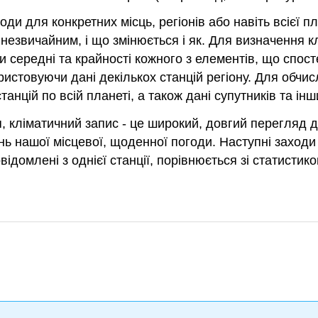
годи для конкретних місць, регіонів або навіть всієї
езвичайним, і що змінюється і як. Для визначення кл
ти середні та крайності кожного з елементів, що спост
истовуючи дані декількох станцій регіону. Для обчисл
станцій по всій планеті, а також дані супутників та 
я, кліматичний запис - це широкий, довгий перегляд
ь нашої місцевої, щоденної погоди. Наступні заходи
відомлені з однієї станції, порівнюється зі статистик