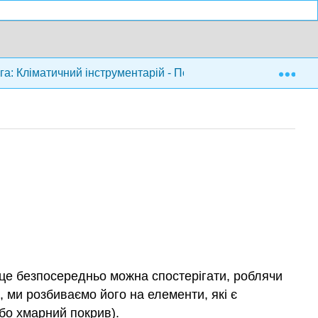
Exp
а: Кліматичний інструментарій - Посібник з ресурсів для на
 це безпосередньо можна спостерігати, роблячи
, ми розбиваємо його на елементи, які є
або хмарний покрив).