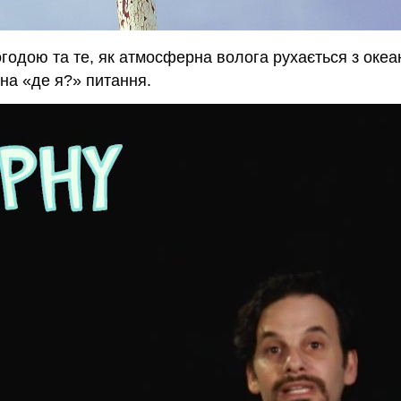
погодою та те, як атмосферна волога рухається з океа
 на «де я?» питання.