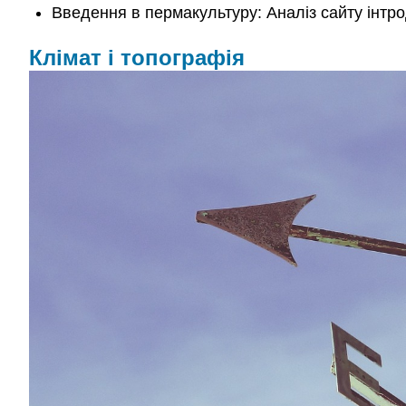
Введення в пермакультуру: Аналіз сайту інтро
Клімат і топографія