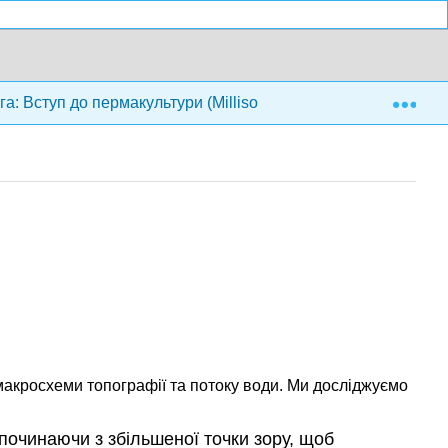
Exp
а: Вступ до пермакультури (Millison)
2: Де я?
акросхеми топографії та потоку води. Ми досліджуємо
 починаючи з збільшеної точки зору, щоб