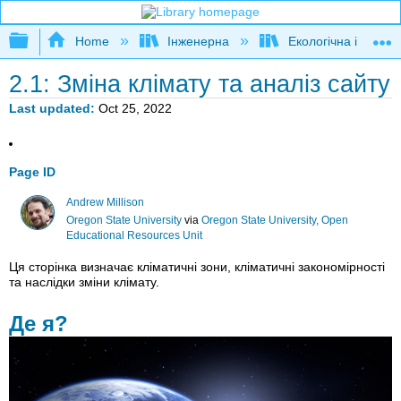
Expand/collapse global hierarchy
Home
Інженерна
Екологічна інженер
2.1: Зміна клімату та аналіз сайту
Last updated
Oct 25, 2022
Page ID
Andrew Millison
Oregon State University
via
Oregon State University, Open
Educational Resources Unit
Ця сторінка визначає кліматичні зони, кліматичні закономірності
та наслідки зміни клімату.
Де я?