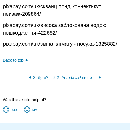
pixabay.com/uk/скванц-понд-коннектикут-
пейзаж-209864/
pixabay.com/uk/висока заблокована водою
пошкодження-422662/
pixabay.com/uk/зміна клімату - посуха-1325882/
Back to top
2: Де я?
2.2: Аналіз сайтів пермакультури - від макро до мікро
Was this article helpful?
Yes
No