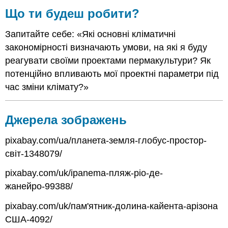
Що ти будеш робити?
Запитайте себе: «Які основні кліматичні
закономірності визначають умови, на які я буду
реагувати своїми проектами пермакультури? Як
потенційно впливають мої проектні параметри під
час зміни клімату?»
Джерела зображень
pixabay.com/ua/планета-земля-глобус-простор-
світ-1348079/
pixabay.com/uk/ipanema-пляж-ріо-де-
жанейро-99388/
pixabay.com/uk/пам'ятник-долина-кайента-арізона
США-4092/