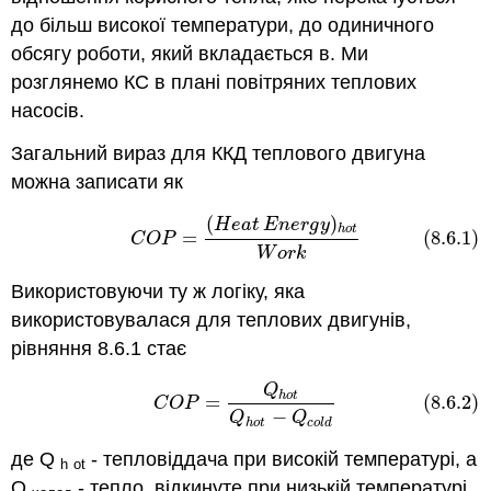
до більш високої температури, до одиничного
обсягу роботи, який вкладається в. Ми
розглянемо КС в плані повітряних теплових
насосів.
Загальний вираз для ККД теплового двигуна
можна записати як
(
)
(8.6.1)
C
O
P
=
(
H
e
a
t
E
n
e
r
g
y
)
h
o
t
W
o
r
k
H
e
a
t
E
n
e
r
g
y
h
o
t
=
(8.6.1)
C
O
P
W
o
r
k
Використовуючи ту ж логіку, яка
використовувалася для теплових двигунів,
рівняння 8.6.1 стає
Q
(8.6.2)
C
O
P
=
Q
h
o
t
Q
h
o
t
−
Q
c
o
l
d
h
o
t
=
(8.6.2)
C
O
P
−
Q
Q
h
o
t
c
o
l
d
де Q
- тепловіддача при високій температурі, а
h
ot
Q
- тепло, відкинуте при низькій температурі.