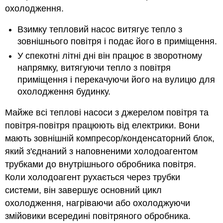
охолодження.
насос
Точка
Взимку тепловий насос витягує тепло з
балансу
зовнішнього повітря і подає його в приміщення.
ККД
У спекотні літні дні він працює в зворотному
теплового
насоса
напрямку, витягуючи тепло з повітря
Приклади
приміщення і перекачуючи його на вулицю для
проблем
охолодження будинку.
Майже всі теплові насоси з джерелом повітря та
повітря-повітря працюють від електрики. Вони
мають зовнішній компресор/конденсаторний блок,
який з'єднаний з наповненими холодоагентом
трубками до внутрішнього обробника повітря.
Коли холодоагент рухається через трубки
системи, він завершує основний цикл
охолодження, нагріваючи або охолоджуючи
змійовики всередині повітряного обробника.