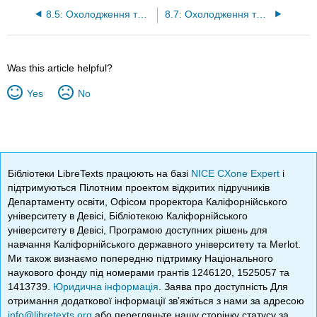
8.5: Охолодження та нагрівання (I)
8.7: Охолодження та нагрівання (III)
Was this article helpful?
Yes
No
Бібліотеки LibreTexts працюють на базі
NICE CXone Expert
і
підтримуються Пілотним проектом відкритих підручників
Департаменту освіти, Офісом проректора Каліфорнійського
університету в Девісі, Бібліотекою Каліфорнійського
університету в Девісі, Програмою доступних рішень для
навчання Каліфорнійського державного університету та Merlot.
Ми також визнаємо попередню підтримку Національного
наукового фонду під номерами грантів 1246120, 1525057 та
1413739.
Юридична інформація
. Заява про доступність Для
отримання додаткової інформації зв’яжіться з нами за адресою
info@libretexts.org
або перегляньте нашу сторінку статусу за