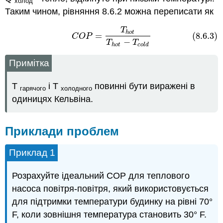
холод
Таким чином, рівняння 8.6.2 можна переписати як
T
(8.6.3)
C
O
P
=
T
h
o
t
T
h
o
t
−
T
c
o
l
d
h
o
t
=
(8.6.3)
C
O
P
−
T
T
h
o
t
c
o
l
d
Примітка
Т
і Т
повинні бути виражені в
гарячого
холодного
одиницях Кельвіна.
Приклади проблем
Приклад 1
Розрахуйте ідеальний COP для теплового
насоса повітря-повітря, який використовується
для підтримки температури будинку на рівні 70°
F, коли зовнішня температура становить 30° F.