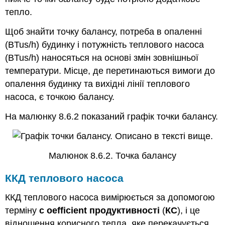
тепло.
Щоб знайти точку балансу, потреба в опаленні
(BTus/h) будинку і потужність теплового насоса
(BTus/h) наносяться на основі змін зовнішньої
температури. Місце, де перетинаються вимоги до
опалення будинку та вихідні лінії теплового
насоса, є точкою балансу.
На малюнку 8.6.2 показаний графік точки балансу.
Малюнок 8.6.2. Точка балансу
ККД теплового насоса
ККД теплового насоса вимірюється за допомогою
терміну
c
oefficient продуктивності
(
КС
), і це
відношення корисного тепла, яке перекачується