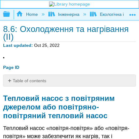
Expand/collapse global hierarchy
Home
Інженерна
Екологічна інженер
8.6: Охолодження та нагрівання
(II)
Last updated
Oct 25, 2022
Page ID
Table of contents
Тепловий
насос
Тепловий насос з повітряним
з
джерелом або повітряно-
повітряним
повітряний тепловий насос
джерелом
або
повітряно-
Тепловий насос «повітря-повітря» або «повітря-
повітряний
повітря» може забезпечити як нагрів, так і
тепловий