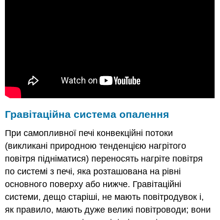
Гравітаційна система опалення
При самопливної печі конвекційні потоки
(викликані природною тенденцією нагрітого
повітря підніматися) переносять нагріте повітря
по системі з печі, яка розташована на рівні
основного поверху або нижче. Гравітаційні
системи, дещо старіші, не мають повітродувок і,
як правило, мають дуже великі повітроводи; вони