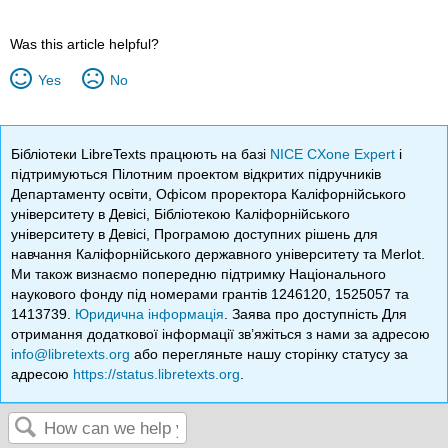
Was this article helpful?
Yes
No
Бібліотеки LibreTexts працюють на базі
NICE CXone Expert
і
підтримуються Пілотним проектом відкритих підручників
Департаменту освіти, Офісом проректора Каліфорнійського
університету в Девісі, Бібліотекою Каліфорнійського
університету в Девісі, Програмою доступних рішень для
навчання Каліфорнійського державного університету та Merlot.
Ми також визнаємо попередню підтримку Національного
наукового фонду під номерами грантів 1246120, 1525057 та
1413739.
Юридична інформація
. Заява про доступність Для
отримання додаткової інформації зв’яжіться з нами за адресою
info@libretexts.org
або перегляньте нашу сторінку статусу за
адресою
https://status.libretexts.org
.