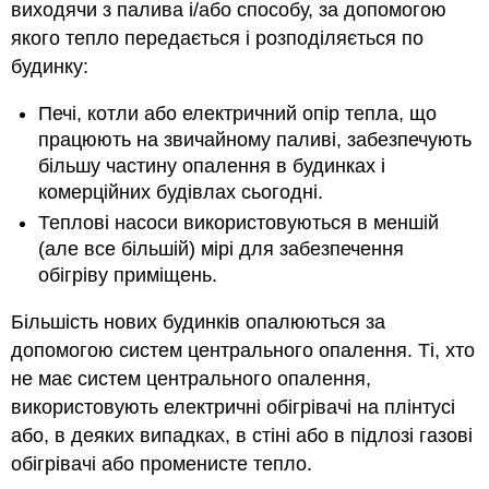
виходячи з палива і/або способу, за допомогою
системи
якого тепло передається і розподіляється по
Системи
будинку:
примусового
повітряного
Печі, котли або електричний опір тепла, що
опалення
працюють на звичайному паливі, забезпечують
Гравітаційна
система
більшу частину опалення в будинках і
опалення
комерційних будівлах сьогодні.
Звичайні
Теплові насоси використовуються в меншій
печі
(але все більшій) мірі для забезпечення
обігріву приміщень.
Більшість нових будинків опалюються за
допомогою систем центрального опалення. Ті, хто
не має систем центрального опалення,
використовують електричні обігрівачі на плінтусі
або, в деяких випадках, в стіні або в підлозі газові
обігрівачі або променисте тепло.