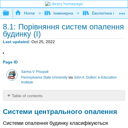
Expand/collapse global hierarchy
Home
Інженерна
Екологічна інженер
8.1: Порівняння систем опалення
будинку (I)
Last updated
Oct 25, 2022
Page ID
Sarma V. Pisupati
Pennsylvania State University
via
John A. Dutton: e-Education
Institute
Table of contents
Системи
центрального
Системи центрального опалення
опалення
Центральні
Системи опалення будинку класифікуються
повітроводи