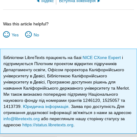
Індекс
Вступна інженерія
Was this article helpful?
Yes
No
Бібліотеки LibreTexts працюють на базі
NICE CXone Expert
і
підтримуються Пілотним проектом відкритих підручників
Департаменту освіти, Офісом проректора Каліфорнійського
університету в Девісі, Бібліотекою Каліфорнійського
університету в Девісі, Програмою доступних рішень для
навчання Каліфорнійського державного університету та Merlot.
Ми також визнаємо попередню підтримку Національного
наукового фонду під номерами грантів 1246120, 1525057 та
1413739.
Юридична інформація
. Заява про доступність Для
отримання додаткової інформації зв’яжіться з нами за адресою
info@libretexts.org
або перегляньте нашу сторінку статусу за
адресою
https://status.libretexts.org
.