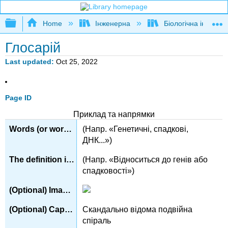
Expand/collapse global hierarchy
Home
Інженерна
Біологічна інженер
Глосарій
Last updated
Oct 25, 2022
Page ID
Приклад та напрямки
(Напр. «Генетичні, спадкові,
ДНК...»)
(Напр. «Відноситься до генів або
спадковості»)
Скандально відома подвійна
спіраль