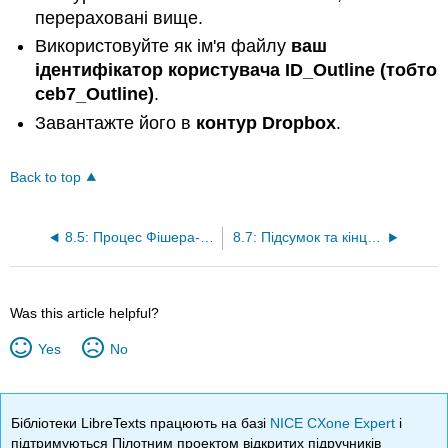
перераховані вище.
Використовуйте як ім'я файлу
ваш
ідентифікатор користувача ID_Outline (тобто
ceb7_Outline)
.
Завантажте його в
контур Dropbox
.
Back to top
8.5: Процес Фішера-Тропша для отримання рідкого палива
8.7: Підсумок та кінцеві завдання
Was this article helpful?
Yes
No
Бібліотеки LibreTexts працюють на базі
NICE CXone Expert
і
підтримуються Пілотним проектом відкритих підручників