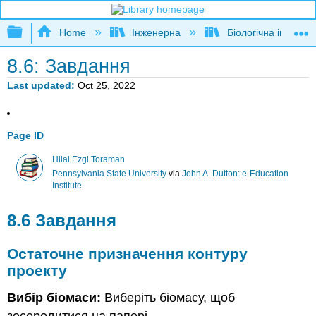
Expand/collapse global hierarchy
Home
Інженерна
Біологічна інженер
8.6: Завдання
Last updated
Oct 25, 2022
Page ID
Hilal Ezgi Toraman
Pennsylvania State University
via
John A. Dutton: e-Education
Institute
8.6 Завдання
Остаточне призначення контуру
проекту
Вибір біомаси:
Виберіть біомасу, щоб
зосередитися на папері.